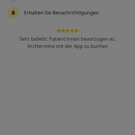
Veronika Dieminger
Erhalten Sie Benachrichtigungen
Allgemeinchirurgin
9 Bewertungen
Sehr beliebt: Patient:innen bevorzugen es,
Sudetenstr. 1 a, Aichach
•
Zu Google Maps
Arzttermine mit der App zu buchen
Praxis Dr.med. Michael Hammerl Facharzt für Innere Medizin und Kardiologie
Dieser Arzt bzw. diese Ärztin bietet keine Online-Terminbuchung an diesem Standort an.
Terminanfrage senden