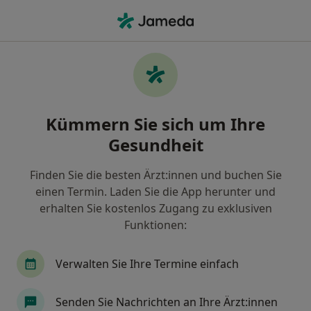
Ha
Allgemeinchirurg • Schrobenhausen, Bayern
Filter & Sortierung
Zu Google Maps
Allgemeinchirurg in Schrobenhausen:
Kümmern Sie sich um Ihre
Termin buchen mit jameda
Gesundheit
Finden Sie Allgemeinchirurgen in Schrobenhausen
und buchen Sie online ohne zusätzliche Kosten.
Finden Sie die besten Ärzt:innen und buchen Sie
Wie wir die Suchergebnisse sortieren
einen Termin. Laden Sie die App herunter und
erhalten Sie kostenlos Zugang zu exklusiven
Funktionen:
Verwalten Sie Ihre Termine einfach
Senden Sie Nachrichten an Ihre Ärzt:innen