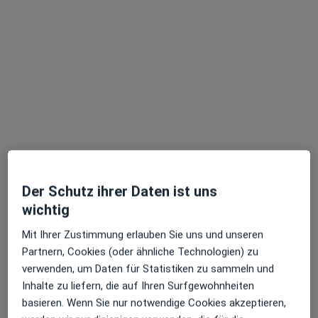
Dr. med. Albert Peters
Allgemeinchirurg, Viszeralchirurg, Proktologe
328 Bewertungen
Der Schutz ihrer Daten ist uns
Prinzregentenstr. 121, München
•
Zu Google Maps
wichtig
Proktologie Prinzregenten 121
Mit Ihrer Zustimmung erlauben Sie uns und unseren
Privatpraxis
Partnern, Cookies (oder ähnliche Technologien) zu
Dieser Arzt bzw. diese Ärztin bietet keine Online-Terminbuchung an diesem Standort an.
verwenden, um Daten für Statistiken zu sammeln und
Inhalte zu liefern, die auf Ihren Surfgewohnheiten
Terminanfrage senden
basieren. Wenn Sie nur notwendige Cookies akzeptieren,