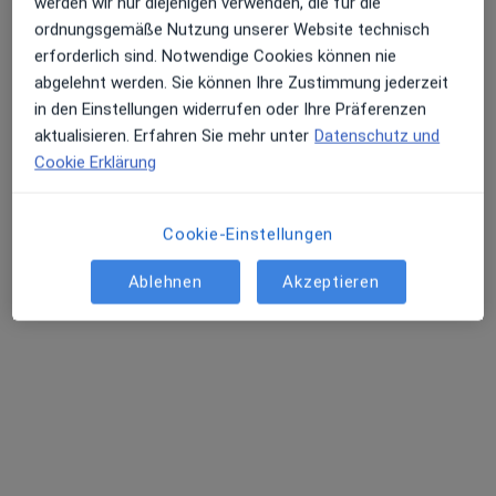
werden wir nur diejenigen verwenden, die für die
ordnungsgemäße Nutzung unserer Website technisch
erforderlich sind. Notwendige Cookies können nie
abgelehnt werden. Sie können Ihre Zustimmung jederzeit
in den Einstellungen widerrufen oder Ihre Präferenzen
aktualisieren. Erfahren Sie mehr unter
Datenschutz und
Cookie Erklärung
Dr. med. Johanna Pedall
Cookie-Einstellungen
Allgemeinchirurgin, Proktologin, Phlebologin
121 Bewertungen
Ablehnen
Akzeptieren
Weinstr. 5, München
•
Zu Google Maps
Private Chirurgie am Dom Dr.med. Johanna Pedall Fachärztin f. Allgem.Chirurgie
Dieser Arzt bzw. diese Ärztin bietet keine Online-Terminbuchung an diesem Standort an.
Terminanfrage senden