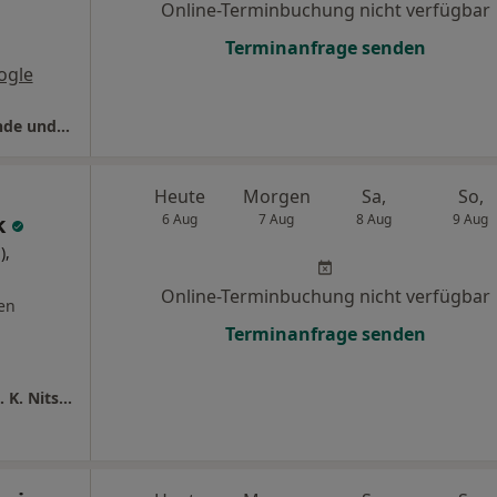
Online-Terminbuchung nicht verfügbar
Terminanfrage senden
ogle
Praxis Timur Inci Facharzt für Frauenheilkunde und Geburtshilfe
Heute
Morgen
Sa,
So,
k
6 Aug
7 Aug
8 Aug
9 Aug
),
Online-Terminbuchung nicht verfügbar
en
Terminanfrage senden
Praxis Dres. Wellenbrock u.w. Praxis Dr.med. K. Nitsche-Wellbrock Fachärztin für Frauenheilkunde und Geburtshilfe