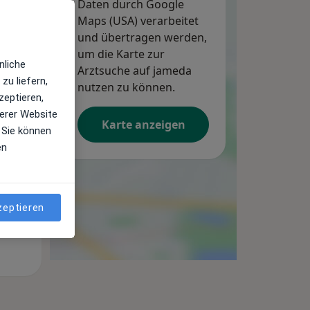
Daten durch Google
Maps (USA) verarbeitet
und übertragen werden,
um die Karte zur
nliche
Arztsuche auf jameda
zu liefern,
Mo,
Di,
Mi,
nutzen zu können.
zeptieren,
10 Aug
11 Aug
12 Aug
erer Website
Karte anzeigen
 Sie können
en
zeptieren