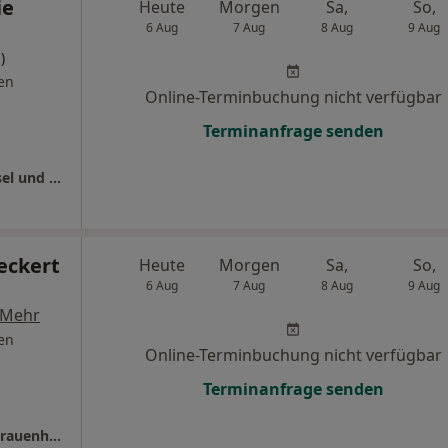
ie
Heute
Morgen
Sa,
So,
6 Aug
7 Aug
8 Aug
9 Aug
)
en
Online-Terminbuchung nicht verfügbar
Terminanfrage senden
Gynäkologische Gem.Praxis Dres. Maren Eysel und Stephanie Korte
eckert
Heute
Morgen
Sa,
So,
6 Aug
7 Aug
8 Aug
9 Aug
Mehr
en
Online-Terminbuchung nicht verfügbar
Terminanfrage senden
Praxis Dr.med. Stefan Reckert Facharzt für Frauenheilkunde und Geburtshilfe