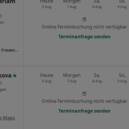
ariam
Heute
Morgen
Sa,
So,
6 Aug
7 Aug
8 Aug
9 Aug
)
en
Online-Terminbuchung nicht verfügbar
Terminanfrage senden
Praxis Asmeret Gebremariam Fachärztin für Frauenheilkunde und Geburtshilfe
kova
Heute
Morgen
Sa,
So,
6 Aug
7 Aug
8 Aug
9 Aug
)
gen
Online-Terminbuchung nicht verfügbar
Terminanfrage senden
e Maps