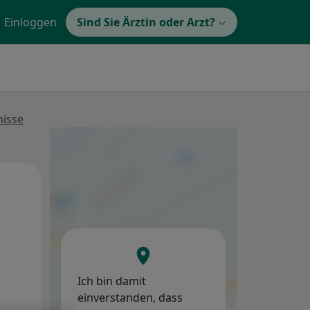
Einloggen
Sind Sie Ärztin oder Arzt?
nisse
Mo,
Di,
Mi,
10 Aug
11 Aug
12 Aug
Ich bin damit
einverstanden, dass