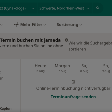
et, Erkrankung, Name
z.B. Berlin
Mehr Filter
Sortierung
: Termin buchen mit jameda
Wie wir die Suchergeb
werte und buchen Sie online ohne
sortieren
Heute
Morgen
Sa,
So,
6 Aug
7 Aug
8 Aug
9 Aug
)
en
Online-Terminbuchung nicht verfügbar
Terminanfrage senden
 Kaplun