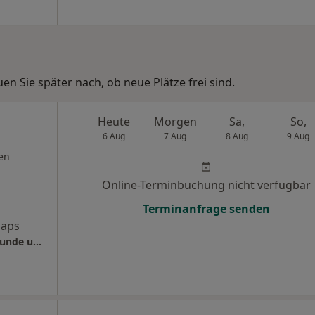
n Sie später nach, ob neue Plätze frei sind.
Heute
Morgen
Sa,
So,
6 Aug
7 Aug
8 Aug
9 Aug
en
Online-Terminbuchung nicht verfügbar
Terminanfrage senden
Maps
Praxis Oliver Kruse Facharzt für Frauenheilkunde und Geburtshilfe