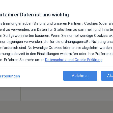
tz ihrer Daten ist uns wichtig
Zustimmung erlauben Sie uns und unseren Partnern, Cookies (oder äh
en) zu verwenden, um Daten für Statistiken zu sammeln und Inhalte 
Heute
Morgen
Sa,
So,
ren Surfgewohnheiten basieren. Wenn Sie nur notwendige Cookies ak
6 Aug
7 Aug
8 Aug
9 Aug
)
 nur diejenigen verwenden, die für die ordnungsgemäße Nutzung uns
en
erforderlich sind. Notwendige Cookies können nie abgelehnt werden.
mmung jederzeit in den Einstellungen widerrufen oder Ihre Präferenz
Online-Terminbuchung nicht verfügbar
en. Erfahren Sie mehr unter
Datenschutz und Cookie Erklärung
Terminanfrage senden
 Kaplun
Ablehnen
Ak
nstellungen