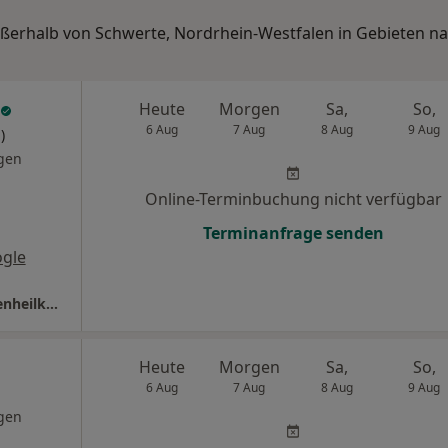
außerhalb von Schwerte, Nordrhein-Westfalen in Gebieten n
Heute
Morgen
Sa,
So,
6 Aug
7 Aug
8 Aug
9 Aug
)
gen
Online-Terminbuchung nicht verfügbar
Terminanfrage senden
gle
Praxis Sylvia Mittelbach Fachärztin für Frauenheilkunde und Geburtshilfe
Heute
Morgen
Sa,
So,
6 Aug
7 Aug
8 Aug
9 Aug
gen