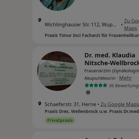
Zu Go
Wichlinghauser Str. 112, Wuppertal
•
Maps
Dr. med. Klaudia
Nitsche-Wellbroc
Frauenärztin (Gynäkologin
·
Mehr
Akupunkteurin
36 Bewertung
Schaeferstr. 31, Herne
•
Zu Google Maps
Privatpraxis