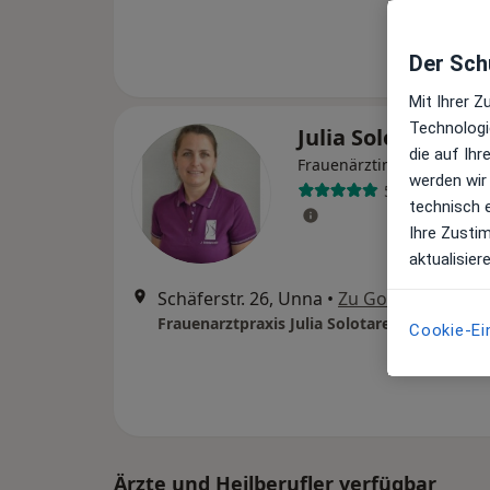
Der Schu
Mit Ihrer 
Technologi
Julia Solotarevski
die auf Ih
Frauenärztin (Gynäkologin
werden wir
57 Bewertung
technisch 
Ihre Zusti
aktualisier
Schäferstr. 26, Unna
•
Zu Google Maps
Frauenarztpraxis Julia Solotarevski Nataliia
Cookie-Ei
Ärzte und Heilberufler verfügbar