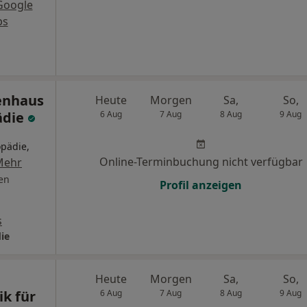
Google
ps
enhaus
Heute
Morgen
Sa,
So,
ädie
6 Aug
7 Aug
8 Aug
9 Aug
opädie,
Online-Terminbuchung nicht verfügbar
Mehr
en
Profil anzeigen
s
ie
Heute
Morgen
Sa,
So,
ik für
6 Aug
7 Aug
8 Aug
9 Aug