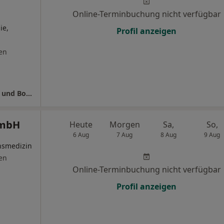
Online-Terminbuchung nicht verfügbar
ie,
Profil anzeigen
en
Dres. Katharina Kiesewalter Andreas Bertels und Boris Kiesewalter
GmbH
Heute
Morgen
Sa,
So,
6 Aug
7 Aug
8 Aug
9 Aug
onsmedizin
en
Online-Terminbuchung nicht verfügbar
Profil anzeigen