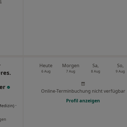
s
r
Heute
Morgen
Sa,
So,
res.
6 Aug
7 Aug
8 Aug
9 Aug
rer
Online-Terminbuchung nicht verfügbar
Profil anzeigen
·
Medizin)
gen