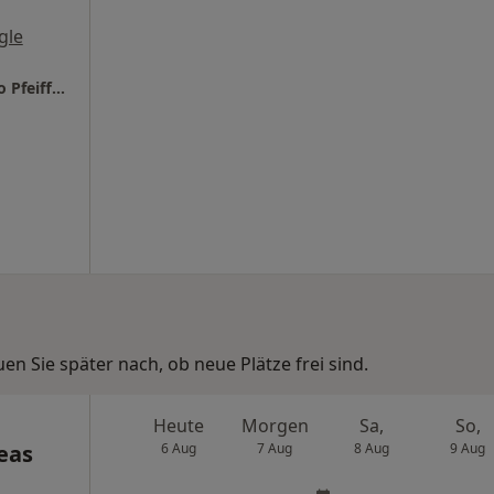
gle
DOC Düsseldorfer Orthopaedicum Dres. Ingo Pfeiffer und Maximilian Lederer
n Sie später nach, ob neue Plätze frei sind.
Heute
Morgen
Sa,
So,
eas
6 Aug
7 Aug
8 Aug
9 Aug