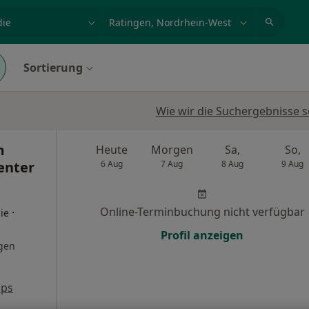
et, Erkrankung, Name
z.B. Berlin
Sortierung
Wie wir die Suchergebnisse s
m
Heute
Morgen
Sa,
So,
enter
6 Aug
7 Aug
8 Aug
9 Aug
Online-Terminbuchung nicht verfügbar
·
ie
Profil anzeigen
gen
aps