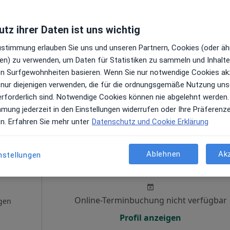
tz ihrer Daten ist uns wichtig
Zustimmung erlauben Sie uns und unseren Partnern, Cookies (oder äh
en) zu verwenden, um Daten für Statistiken zu sammeln und Inhalte 
ren Surfgewohnheiten basieren. Wenn Sie nur notwendige Cookies ak
 nur diejenigen verwenden, die für die ordnungsgemäße Nutzung uns
erforderlich sind. Notwendige Cookies können nie abgelehnt werden.
mmung jederzeit in den Einstellungen widerrufen oder Ihre Präferenz
ußerhalb von Ratingen, Nordrhein-Westfalen in Gebieten na
en. Erfahren Sie mehr unter
Datenschutz und Cookie Erklärung
heis
Heute
Morgen
Sa,
So,
Ablehnen
Ak
nstellungen
ll
6 Aug
7 Aug
8 Aug
9 Aug
Online-Terminbuchung nicht verfügbar
gen
Profil anzeigen