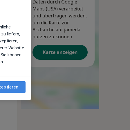
Daten durch Google
Maps (USA) verarbeitet
und übertragen werden,
um die Karte zur
nliche
Arztsuche auf jameda
zu liefern,
nutzen zu können.
zeptieren,
erer Website
Karte anzeigen
 Sie können
en
he Ihrer
Mo,
Di,
Mi,
zeptieren
10 Aug
11 Aug
12 Aug