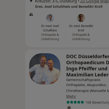
Kreuzstr. 3-5, Duisburg
•
Zu Google Map
Dres. Axel Schultheis und Benedikt Kroll
Dr. med. Axel
Dr. med. Benedikt
Schultheis
Kroll
Orthopäde &
Orthopäde &
Unfallchirurg
Unfallchirurg
DOC Düsseldorfe
Orthopaedicum D
Ingo Pfeiffer und
Maximilian Lede
Gemeinschaftspraxis
Orthopädie, Akupunktur,
Chirotherapie (Manuelle 
Mehr
168 Bewertun