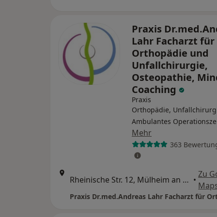
Praxis Dr.med.An
Lahr Facharzt für
Orthopädie und
Unfallchirurgie,
Osteopathie, Min
Coaching
Praxis
Orthopädie, Unfallchirurg
Ambulantes Operationsz
Mehr
363 Bewertun
Zu G
Rheinische Str. 12, Mülheim an der Ruhr
•
Map