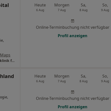
ital
Heute
Morgen
Sa,
So,
6 Aug
7 Aug
8 Aug
9 Aug
Online-Terminbuchung nicht verfügbar
Profil anzeigen
ie,
 Maps
St. Elisabeth-Hospital Meerbusch-Lank Fachklinik für Orthopädie und Rheumatologie
chland
Heute
Morgen
Sa,
So,
6 Aug
7 Aug
8 Aug
9 Aug
ogie,
Online-Terminbuchung nicht verfügbar
Profil anzeigen