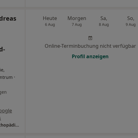
dreas
Heute
Morgen
Sa,
So,
6 Aug
7 Aug
8 Aug
9 Aug
Online-Terminbuchung nicht verfügbar
d-
Profil anzeigen
ie,
·
entrum
gen
oogle
s
Praxis Dr.med.Andreas Lahr Facharzt für Orthopädie und Unfallchirurgie, Osteopathie, Mind-Coaching