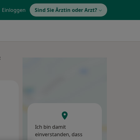
Einloggen
Sind Sie Ärztin oder Arzt?
e
Di,
Mi,
Do,
11 Aug
12 Aug
13 Aug
Ich bin damit
einverstanden, dass