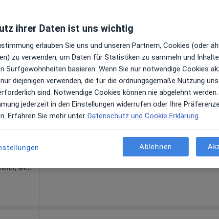
tz ihrer Daten ist uns wichtig
is
Zustimmung erlauben Sie uns und unseren Partnern, Cookies (oder äh
en) zu verwenden, um Daten für Statistiken zu sammeln und Inhalte 
ren Surfgewohnheiten basieren. Wenn Sie nur notwendige Cookies ak
na
Heute
Morgen
So,
Mo,
 nur diejenigen verwenden, die für die ordnungsgemäße Nutzung uns
7 Aug
8 Aug
9 Aug
10 Aug
erforderlich sind. Notwendige Cookies können nie abgelehnt werden.
·
Mehr
mmung jederzeit in den Einstellungen widerrufen oder Ihre Präferenz
gen
Online-Terminbuchung nicht verfügbar
en. Erfahren Sie mehr unter
Datenschutz und Cookie Erklärung
Terminanfrage senden
gle
Ablehnen
Ak
nstellungen
HNO am Nordbad Dr. Katharina Kleiter-Sendtner, Dr. Stefan Nitsch Fachärzte für HNO-Heilkunde