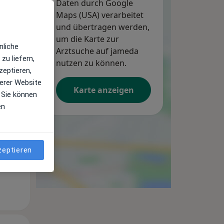
Daten durch Google
Maps (USA) verarbeitet
und übertragen werden,
um die Karte zur
nliche
Arztsuche auf jameda
zu liefern,
nutzen zu können.
zeptieren,
Di,
Mi,
Do,
erer Website
11 Aug
12 Aug
13 Aug
Karte anzeigen
 Sie können
en
zeptieren