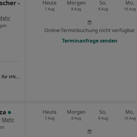
scher -
Heute
Morgen
So,
Mo,
7 Aug
8 Aug
9 Aug
10 Aug
Mehr
gen
Online-Terminbuchung nicht verfügbar
Terminanfrage senden
Privatpraxis Dr.med. Björn Ritscher Facharzt für HNO - Heilkunde
uza
Heute
Morgen
So,
Mo,
7 Aug
8 Aug
9 Aug
10 Aug
·
Mehr
en