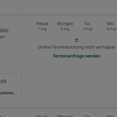
Heute
Morgen
So,
Mo,
7 Aug
8 Aug
9 Aug
10 Aug
Mehr
gen
Online-Terminbuchung nicht verfügbar
Terminanfrage senden
gle
medaesthetic - Praxisklinik für Plastische-, Ästhetische und Rekonstruktive Chirurgie
s
Heute
Morgen
So,
Mo,