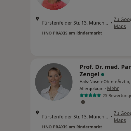
Zu Goo
Fürstenfelder Str. 13, München
•
Maps
HNO PRAXIS am Rindermarkt
Prof. Dr. med. Pa
Zengel
Hals-Nasen-Ohren-Ärztin,
·
Mehr
Allergologin
25 Bewertung
Zu Goo
Fürstenfelder Str. 13, München
•
Maps
HNO PRAXIS am Rindermarkt