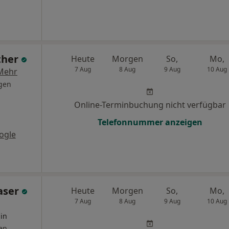
ther
Heute
Morgen
So,
Mo,
7 Aug
8 Aug
9 Aug
10 Aug
Mehr
gen
Online-Terminbuchung nicht verfügbar
Telefonnummer anzeigen
ogle
raser
Heute
Morgen
So,
Mo,
7 Aug
8 Aug
9 Aug
10 Aug
in
en