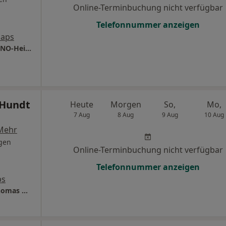
Online-Terminbuchung nicht verfügbar
Telefonnummer anzeigen
Maps
Praxis Dr.med. Karin Graser Fachärztin für HNO-Heilkunde
 Hundt
Heute
Morgen
So,
Mo,
7 Aug
8 Aug
9 Aug
10 Aug
Mehr
gen
Online-Terminbuchung nicht verfügbar
Telefonnummer anzeigen
ps
Praxis für HNO im Arabella-Haus Dr.med. Thomas Hundt