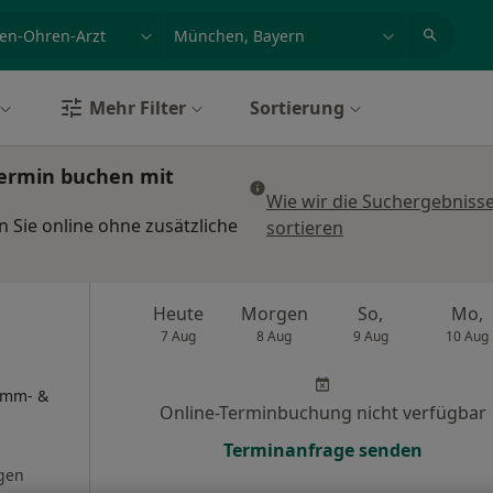
et, Erkrankung, Name
z.B. Berlin
Mehr Filter
Sortierung
Termin buchen mit
Wie wir die Suchergebniss
Sie online ohne zusätzliche
sortieren
Heute
Morgen
So,
Mo,
7 Aug
8 Aug
9 Aug
10 Aug
timm- &
Online-Terminbuchung nicht verfügbar
Terminanfrage senden
gen