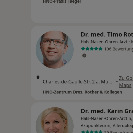
HNO-Praxis Taeger
Dr. med. Timo Ro
·
Hals-Nasen-Ohren-Arzt
106 Bewertun
Zu Go
Charles-de-Gaulle-Str. 2 a, München
•
Maps
HNO-Zentrum Dres. Rother & Kollegen
Dr. med. Karin G
Hals-Nasen-Ohren-Ärztin,
Akupunkteurin, Allergolog
59 Bewertung