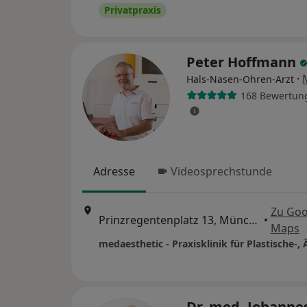
Privatpraxis
Peter Hoffmann
·
Hals-Nasen-Ohren-Arzt
168 Bewertun
Adresse
Videosprechstunde
Zu Goo
Prinzregentenplatz 13, München
•
Maps
Dr. med. Johanne