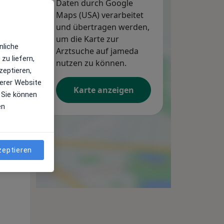
Daten durch Google
Maps (USA) verarbeitet
und übertragen werden,
um die Karte zur
nliche
Arztsuche auf jameda
zu liefern,
nutzen zu können.
zeptieren,
erer Website
Karte anzeigen
 Sie können
en
Di,
Mi,
Do,
11 Aug
12 Aug
13 Aug
zeptieren