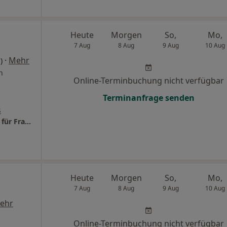
Heute
Morgen
So,
Mo,
7 Aug
8 Aug
9 Aug
10 Aug
·
Mehr
)
n
Online-Terminbuchung nicht verfügbar
Terminanfrage senden
s
Praxis Dr.med. Edith Gusenbauer Fachärztin für Frauenheilkunde und Geburtshilfe
Heute
Morgen
So,
Mo,
7 Aug
8 Aug
9 Aug
10 Aug
ehr
Online-Terminbuchung nicht verfügbar