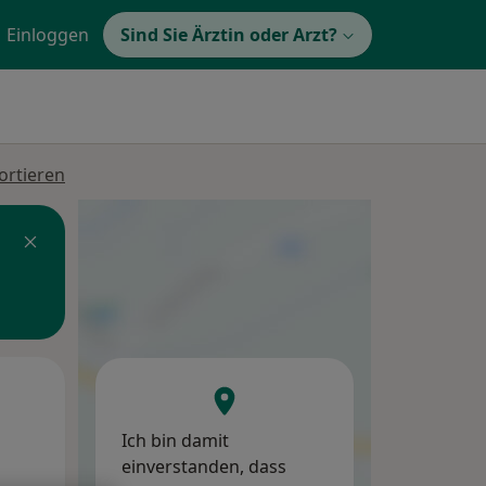
Einloggen
Sind Sie Ärztin oder Arzt?
ortieren
Di,
Mi,
Do,
11 Aug
12 Aug
13 Aug
Ich bin damit
einverstanden, dass