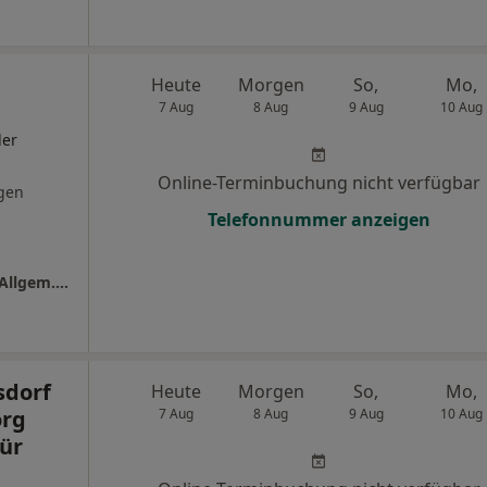
Heute
Morgen
So,
Mo,
7 Aug
8 Aug
9 Aug
10 Aug
ler
Online-Terminbuchung nicht verfügbar
gen
Telefonnummer anzeigen
Praxis Dr.med. Andreas Martin Facharzt für Allgem. Chirurgie
sdorf
Heute
Morgen
So,
Mo,
org
7 Aug
8 Aug
9 Aug
10 Aug
für