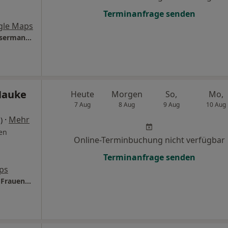
Terminanfrage senden
gle Maps
Private Hausarztpraxis Cospuden Dr. Anke Isermann Fachärztin f. Allgemeinmedizin
Hauke
Heute
Morgen
So,
Mo,
7 Aug
8 Aug
9 Aug
10 Aug
·
Mehr
)
en
Online-Terminbuchung nicht verfügbar
Terminanfrage senden
ps
Praxis Dr.med. Annett Hauke Fachärztin für Frauenheilkunde und Geburtshilfe