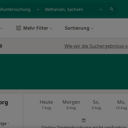
et, Erkrankung, Name
z.B. Berlin
Mehr Filter
Sortierung
Wie wir die Suchergebnisse s
org
Heute
Morgen
So,
Mo,
7 Aug
8 Aug
9 Aug
10 Aug
·
loge
Online-Terminbuchung nicht verfügbar