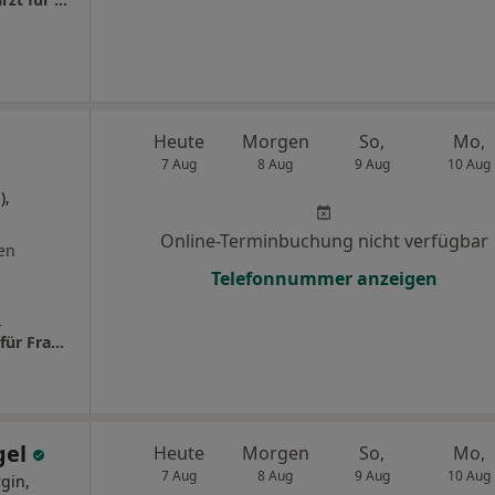
Heute
Morgen
So,
Mo,
7 Aug
8 Aug
9 Aug
10 Aug
),
Online-Terminbuchung nicht verfügbar
en
Telefonnummer anzeigen
s
Praxis Dr.med. Annett Knäbchen Fachärztin für Frauenheilkunde und Geburtshilfe
gel
Heute
Morgen
So,
Mo,
7 Aug
8 Aug
9 Aug
10 Aug
gin,