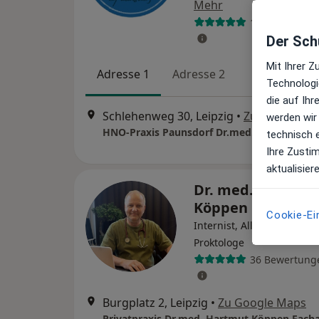
Mehr
101 Bewertun
Der Schu
Mit Ihrer 
Adresse 1
Adresse 2
Technologi
die auf Ih
Schlehenweg 30, Leipzig
•
Zu Google M
werden wir
technisch 
Ihre Zusti
aktualisier
Dr. med. Hartmut
Köppen
Cookie-Ei
Internist, Allgemeinmediz
Proktologe
36 Bewertung
Burgplatz 2, Leipzig
•
Zu Google Maps