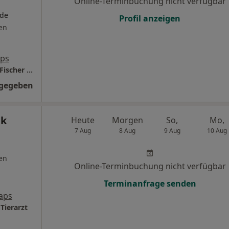
Online-Terminbuchung nicht verfügbar
nde
Profil anzeigen
en
aps
HNO-Praxis Paunsdorf Dr.med. Hans-Georg Fischer Facharzt für HNO-Heilkunde
ngegeben
nk
Heute
Morgen
So,
Mo,
7 Aug
8 Aug
9 Aug
10 Aug
en
Online-Terminbuchung nicht verfügbar
Terminanfrage senden
aps
Tierarzt