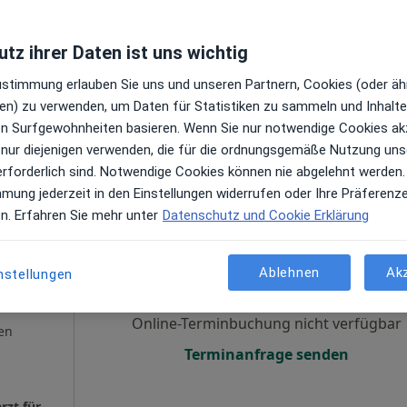
gen
Terminanfrage senden
tz ihrer Daten ist uns wichtig
Zustimmung erlauben Sie uns und unseren Partnern, Cookies (oder äh
en) zu verwenden, um Daten für Statistiken zu sammeln und Inhalte 
ren Surfgewohnheiten basieren. Wenn Sie nur notwendige Cookies ak
aps
 nur diejenigen verwenden, die für die ordnungsgemäße Nutzung uns
HNO-Praxis Paunsdorf Dr.med. Hans-Georg Fischer Facharzt für HNO-Heilkunde
erforderlich sind. Notwendige Cookies können nie abgelehnt werden.
mmung jederzeit in den Einstellungen widerrufen oder Ihre Präferenz
en. Erfahren Sie mehr unter
Datenschutz und Cookie Erklärung
Heute
Morgen
So,
Mo,
7 Aug
8 Aug
9 Aug
10 Aug
Ablehnen
Ak
nstellungen
iner,
Online-Terminbuchung nicht verfügbar
en
Terminanfrage senden
Privatpraxis Dr.med. Hartmut Köppen Facharzt für Innere Medizin