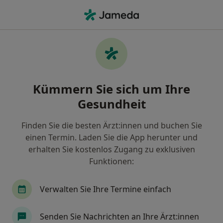
Ha
Ultraschalluntersuchung • Jeppern, Schleswig-Holstein
Filter & Sortierung
• 1
Zu Google Map
Ultraschalluntersuchung, Jeppern
Kümmern Sie sich um Ihre
Wie wir die Suchergebnisse sortieren
Gesundheit
Finden Sie die besten Ärzt:innen und buchen Sie
Welche Terminart möchten Sie buchen?
einen Termin. Laden Sie die App herunter und
Ultraschalluntersuchung
erhalten Sie kostenlos Zugang zu exklusiven
Funktionen:
Verwalten Sie Ihre Termine einfach
Senden Sie Nachrichten an Ihre Ärzt:innen