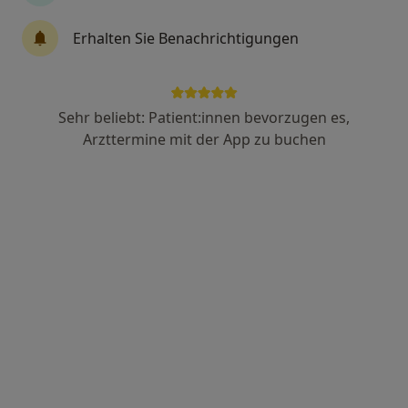
Erhalten Sie Benachrichtigungen
Dr. med. Oliver Gutzeit
Internist, Kardiologe
58 Bewertungen
Sehr beliebt: Patient:innen bevorzugen es,
Arzttermine mit der App zu buchen
Schüsselbuden 13, Lübeck
•
Zu Google Maps
Herzpraxis Lübeck Dres. Oliver Gutzeit und Carsten Tack
Dieser Arzt bzw. diese Ärztin bietet keine Online-Terminbuchung an diesem Standort an.
Terminanfrage senden