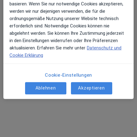
basieren. Wenn Sie nur notwendige Cookies akzeptieren,
Dr. med. Kevser Eroglu
werden wir nur diejenigen verwenden, die für die
ordnungsgemäße Nutzung unserer Website technisch
Orthopädin & Unfallchirurgin, Orthopädin
erforderlich sind. Notwendige Cookies können nie
418 Bewertungen
abgelehnt werden. Sie können Ihre Zustimmung jederzeit
in den Einstellungen widerrufen oder Ihre Präferenzen
Ulzburger Str. 52, Norderstedt
•
Zu Google Maps
aktualisieren. Erfahren Sie mehr unter
Datenschutz und
Praxis Dr.med. Kevser Eroglu Fachärztin für Orthopädie und Unfallchirurgie
Cookie Erklärung
Dieser Arzt bzw. diese Ärztin bietet keine Online-Terminbuchung an diesem Standort an.
Terminanfrage senden
Cookie-Einstellungen
Ablehnen
Akzeptieren