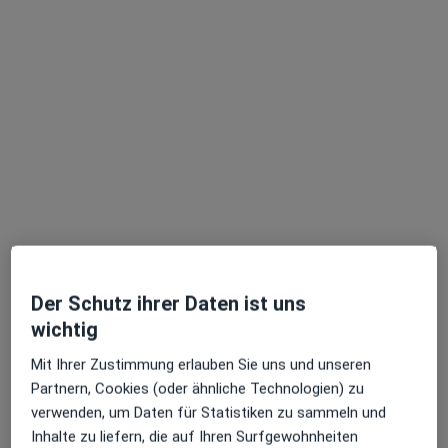
Dr. med. Eike Tilman Wenzel
·
Mehr
Plastischer & Ästhetischer Chirurg, Handchirurg
13 Bewertungen
Moislinger Allee 5, Lübeck
•
Zu Google Maps
Chirugisch-Orthopäd. Zentrum Praxis Dr.med. Eike Tilman Wenzel Facharzt für Plastische- und Ästhetische Chirurgie
Dieser Arzt bzw. diese Ärztin bietet keine Online-Terminbuchung an diesem Standort an.
Terminanfrage senden
Der Schutz ihrer Daten ist uns
wichtig
Mit Ihrer Zustimmung erlauben Sie uns und unseren
Partnern, Cookies (oder ähnliche Technologien) zu
verwenden, um Daten für Statistiken zu sammeln und
Inhalte zu liefern, die auf Ihren Surfgewohnheiten