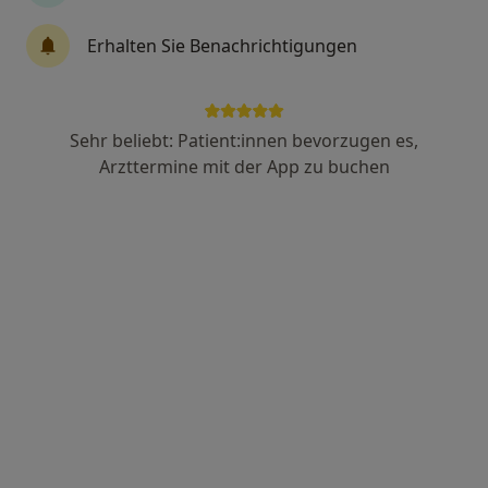
Erhalten Sie Benachrichtigungen
Dr. med. Mustafa Fahimi
·
Mehr
Urologe, Allgemeinmediziner
193 Bewertungen
Sehr beliebt: Patient:innen bevorzugen es,
Arzttermine mit der App zu buchen
Adresse
Videosprechstunde
Gänsemarkt 44, Hamburg
•
Zu Google Maps
Urologie Dr. Fahimi
Dieser Arzt bzw. diese Ärztin bietet keine Online-Terminbuchung an diesem Standort an.
Terminanfrage senden