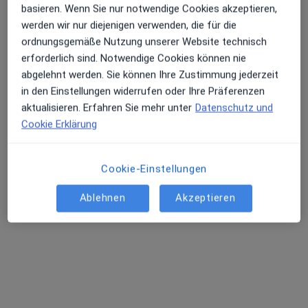
basieren. Wenn Sie nur notwendige Cookies akzeptieren,
Dr. med. Kevser Eroglu
werden wir nur diejenigen verwenden, die für die
ordnungsgemäße Nutzung unserer Website technisch
Orthopädin & Unfallchirurgin, Orthopädin
erforderlich sind. Notwendige Cookies können nie
418 Bewertungen
abgelehnt werden. Sie können Ihre Zustimmung jederzeit
in den Einstellungen widerrufen oder Ihre Präferenzen
Ulzburger Str. 52, Norderstedt
•
Zu Google Maps
aktualisieren. Erfahren Sie mehr unter
Datenschutz und
Praxis Dr.med. Kevser Eroglu Fachärztin für Orthopädie und Unfallchirurgie
Cookie Erklärung
Dieser Arzt bzw. diese Ärztin bietet keine Online-Terminbuchung an diesem Standort an.
Terminanfrage senden
Cookie-Einstellungen
Ablehnen
Akzeptieren