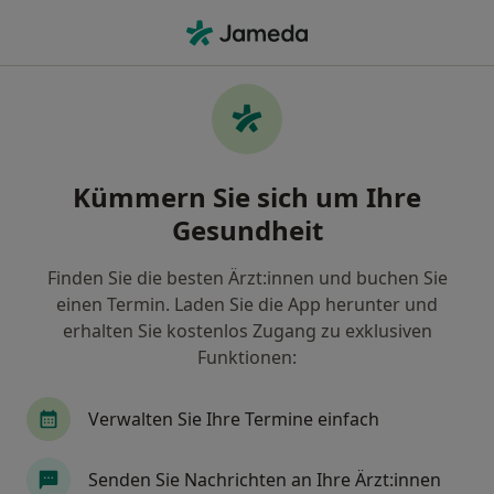
Ha
Ultraschalluntersuchung • Profit, Schleswig-Holstein
Filter & Sortierung
• 1
Zu Google Map
Ultraschalluntersuchung, Profit
Kümmern Sie sich um Ihre
Wie wir die Suchergebnisse sortieren
Gesundheit
Finden Sie die besten Ärzt:innen und buchen Sie
Welche Terminart möchten Sie buchen?
einen Termin. Laden Sie die App herunter und
Ultraschalluntersuchung
erhalten Sie kostenlos Zugang zu exklusiven
Funktionen:
Verwalten Sie Ihre Termine einfach
Senden Sie Nachrichten an Ihre Ärzt:innen