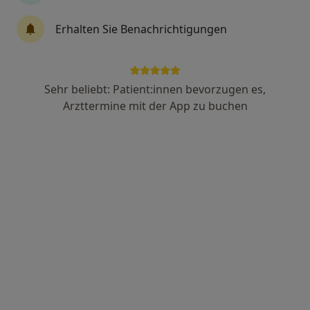
Erhalten Sie Benachrichtigungen
Dr. med. Oliver Gutzeit
Internist, Kardiologe
59 Bewertungen
Sehr beliebt: Patient:innen bevorzugen es,
Arzttermine mit der App zu buchen
Schüsselbuden 13, Lübeck
•
Zu Google Maps
Herzpraxis Lübeck Dres. Oliver Gutzeit und Carsten Tack
Dieser Arzt bzw. diese Ärztin bietet keine Online-Terminbuchung an diesem Standort an.
Terminanfrage senden