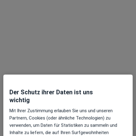
Dr. med. Eike Tilman Wenzel
·
Mehr
Plastischer & Ästhetischer Chirurg, Handchirurg
13 Bewertungen
Moislinger Allee 5, Lübeck
•
Zu Google Maps
Chirugisch-Orthopäd. Zentrum Praxis Dr.med. Eike Tilman Wenzel Facharzt für Plastische- und Ästhetische Chirurgie
Dieser Arzt bzw. diese Ärztin bietet keine Online-Terminbuchung an diesem Standort an.
Terminanfrage senden
Der Schutz ihrer Daten ist uns
wichtig
Mit Ihrer Zustimmung erlauben Sie uns und unseren
Partnern, Cookies (oder ähnliche Technologien) zu
verwenden, um Daten für Statistiken zu sammeln und
Inhalte zu liefern, die auf Ihren Surfgewohnheiten