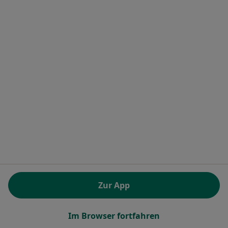
Dr. med. Konstantinos Kalousis
Plastischer & Ästhetischer Chirurg, Allgemeinchirurg
Ratzeburger Allee 160, Lübeck
•
Zu Google Maps
Universitätsklinikum S.-H. Campus Lübeck Klinik für Plastische Chirurgie
Dieser Arzt bzw. diese Ärztin bietet keine Online-Terminbuchung an diesem Standort an.
Terminanfrage senden
Zur App
Im Browser fortfahren