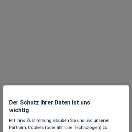
Eibe H. Schreiber
·
Mehr
Plastischer & Ästhetischer Chirurg
158 Bewertungen
An der Alster 32, Hamburg
•
Zu Google Maps
Privatpraxis Alster
Der Schutz ihrer Daten ist uns
Privatpraxis
wichtig
Dieser Arzt bzw. diese Ärztin bietet keine Online-Terminbuchung an diesem Standort an.
Mit Ihrer Zustimmung erlauben Sie uns und unseren
Terminanfrage senden
Partnern, Cookies (oder ähnliche Technologien) zu