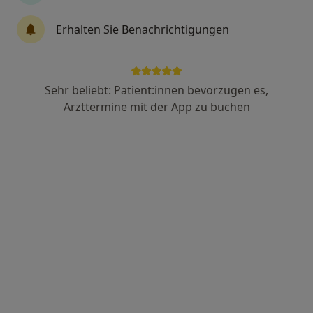
13 Bewertungen
Erhalten Sie Benachrichtigungen
Moislinger Allee 5, Lübeck
•
Zu Google Maps
Chirugisch-Orthopäd. Zentrum Praxis Dr.med. Eike Tilman Wenzel Facharzt für Plastische- und Ästhetische Chirurgie
Sehr beliebt: Patient:innen bevorzugen es,
Dieser Arzt bzw. diese Ärztin bietet keine Online-Terminbuchung an diesem Standort an.
Arzttermine mit der App zu buchen
Terminanfrage senden
Dr. med. Stephan Valina
Plastischer & Ästhetischer Chirurg, Allgemeinchirurg,