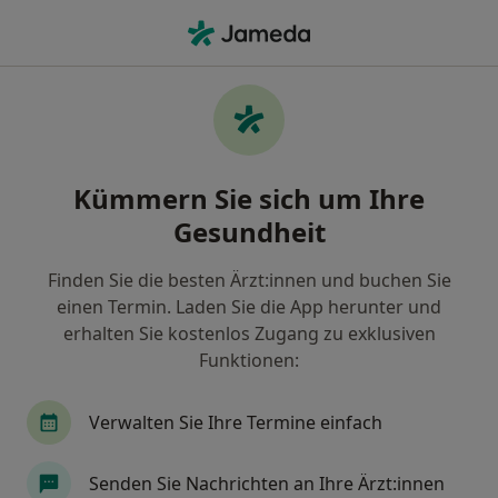
Ha
Plastischer & Ästhetischer Chirurg • St Jürgen, Lübeck, Schleswig-Holstein
Filter & Sortierung
Zu Google Maps
Plastische & Ästhetische Chirurgen in
Kümmern Sie sich um Ihre
Lübeck, St. Jürgen
Gesundheit
Wie wir die Suchergebnisse sortieren
Finden Sie die besten Ärzt:innen und buchen Sie
einen Termin. Laden Sie die App herunter und
erhalten Sie kostenlos Zugang zu exklusiven
Funktionen:
Verwalten Sie Ihre Termine einfach
Dr. med. Eike Tilman Wenzel
Senden Sie Nachrichten an Ihre Ärzt:innen
·
Mehr
Plastischer & Ästhetischer Chirurg, Handchirurg