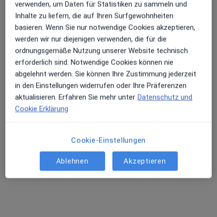
verwenden, um Daten für Statistiken zu sammeln und
Inhalte zu liefern, die auf Ihren Surfgewohnheiten
basieren. Wenn Sie nur notwendige Cookies akzeptieren,
werden wir nur diejenigen verwenden, die für die
ordnungsgemäße Nutzung unserer Website technisch
erforderlich sind. Notwendige Cookies können nie
abgelehnt werden. Sie können Ihre Zustimmung jederzeit
in den Einstellungen widerrufen oder Ihre Präferenzen
aktualisieren. Erfahren Sie mehr unter
Datenschutz und
Dr. med. Tina Peters
Cookie Erklärung
Plastische & Ästhetische Chirurgin, Allgemeinchirurgin,
·
Mehr
Handchirurgin
150 Bewertungen
Cookie-Einstellungen
Ablehnen
Akzeptieren
Adresse
Videosprechstunde
Mittelweg 169, Hamburg
•
Zu Google Maps
Plastische Chirurgie Hamburg Dr.med. Tina Peters Fachärztin für Plastische- und Ästhetische Chirurgie