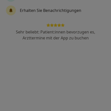
Erhalten Sie Benachrichtigungen
Dr. med. Franz-Georg Dunkel
·
Mehr
Hautarzt (Dermatologe), Allergologe, Phlebologe
34 Bewertungen
Sehr beliebt: Patient:innen bevorzugen es,
Arzttermine mit der App zu buchen
Maingasse 4, Karlstadt
•
Zu Google Maps
Praxis Dr.med.Franz-Georg Dunkel Facharzt für Dermatologie
Dieser Arzt bzw. diese Ärztin bietet keine Online-Terminbuchung an diesem Standort an.
Terminanfrage senden