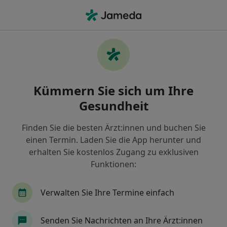
Ha
Hautarzt (Dermatologe) • Lohr am Main, Bayern
Filter & Sortierung
Zu Google Maps
Hautarzt (Dermatologe) in Lohr am Main:
Kümmern Sie sich um Ihre
Termin buchen mit jameda
Gesundheit
Finden Sie Hautärzte (Dermatologen) in Lohr am
Main und buchen Sie online ohne zusätzliche
Finden Sie die besten Ärzt:innen und buchen Sie
Kosten.
einen Termin. Laden Sie die App herunter und
Wie wir die Suchergebnisse sortieren
erhalten Sie kostenlos Zugang zu exklusiven
Funktionen:
Verwalten Sie Ihre Termine einfach
Senden Sie Nachrichten an Ihre Ärzt:innen