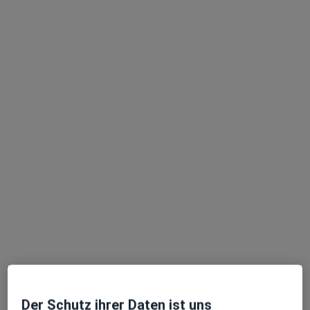
Dr. med. Susanne Müller
·
Mehr
Hautärztin (Dermatologin), Allergologin
4 Bewertungen
Gemündener Str. 15-17, Karlstadt
•
Zu Google Maps
Praxis Dr.med. Susanne Müller Fachärztin für Dermatologie
Dieser Arzt bzw. diese Ärztin bietet keine Online-Terminbuchung an diesem Standort an.
Terminanfrage senden
Videosprechstunde verfügbar
In Ihrer Nähe sind derzeit keine Ärzte oder
Heilberufler für Termine vor Ort verfügbar. Buchen
Sie stattdessen eine Videosprechstunde
Der Schutz ihrer Daten ist uns