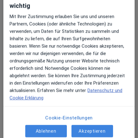
wichtig
Mit Ihrer Zustimmung erlauben Sie uns und unseren
Partnern, Cookies (oder ähnliche Technologien) zu
verwenden, um Daten für Statistiken zu sammeln und
Inhalte zu liefern, die auf Ihren Surfgewohnheiten
Marta Maria Berger
basieren. Wenn Sie nur notwendige Cookies akzeptieren,
werden wir nur diejenigen verwenden, die für die
Hautärztin (Dermatologin), Venerologin
ordnungsgemäße Nutzung unserer Website technisch
102 Bewertungen
erforderlich sind. Notwendige Cookies können nie
abgelehnt werden. Sie können Ihre Zustimmung jederzeit
Dieser Arzt bzw. diese Ärztin bietet keine Online-Terminbuchung an diesem Standort an.
in den Einstellungen widerrufen oder Ihre Präferenzen
aktualisieren. Erfahren Sie mehr unter
Datenschutz und
Terminanfrage senden
Cookie Erklärung
Cookie-Einstellungen
Ablehnen
Akzeptieren