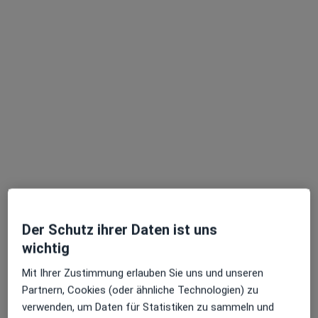
Dr. med. Katrin Viebke
Internistin, Gastroenterologin, Chirotherapeutin
27 Bewertungen
Zu Google
An der Marienkirche 2, Neubrandenburg
•
Maps
Praxis Dr.med. Katrin Viebke Fachärztin für Innere Medizin
Dieser Arzt bzw. diese Ärztin bietet keine Online-Terminbuchung an diesem Standort an.
Terminanfrage senden
Der Schutz ihrer Daten ist uns
wichtig
Mit Ihrer Zustimmung erlauben Sie uns und unseren
Partnern, Cookies (oder ähnliche Technologien) zu
verwenden, um Daten für Statistiken zu sammeln und