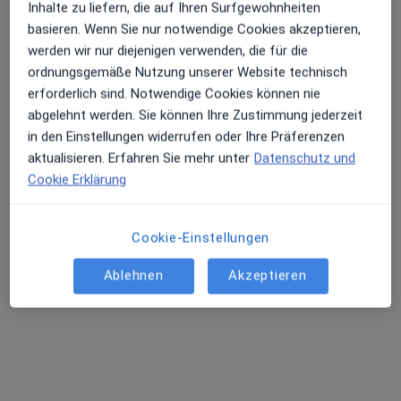
Inhalte zu liefern, die auf Ihren Surfgewohnheiten
basieren. Wenn Sie nur notwendige Cookies akzeptieren,
werden wir nur diejenigen verwenden, die für die
Dipl.-Med. Ines Schölzel
ordnungsgemäße Nutzung unserer Website technisch
Frauenärztin (Gynäkologin)
erforderlich sind. Notwendige Cookies können nie
12 Bewertungen
abgelehnt werden. Sie können Ihre Zustimmung jederzeit
in den Einstellungen widerrufen oder Ihre Präferenzen
Störstr. 2, Plate
•
Zu Google Maps
aktualisieren. Erfahren Sie mehr unter
Datenschutz und
Praxis Ines Schölzel Fachärztin für Frauenheilkunde und Geburtshilfe
Cookie Erklärung
Privatpraxis
Dieser Arzt bzw. diese Ärztin bietet keine Online-Terminbuchung an diesem Standort an.
Cookie-Einstellungen
Terminanfrage senden
Ablehnen
Akzeptieren