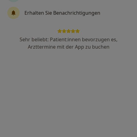
Erhalten Sie Benachrichtigungen
Dr. med. Oliver Gutzeit
Internist, Kardiologe
58 Bewertungen
Sehr beliebt: Patient:innen bevorzugen es,
Arzttermine mit der App zu buchen
Schüsselbuden 13, Lübeck
•
Zu Google Maps
Herzpraxis Lübeck Dres. Oliver Gutzeit und Carsten Tack
Dieser Arzt bzw. diese Ärztin bietet keine Online-Terminbuchung an diesem Standort an.
Terminanfrage senden