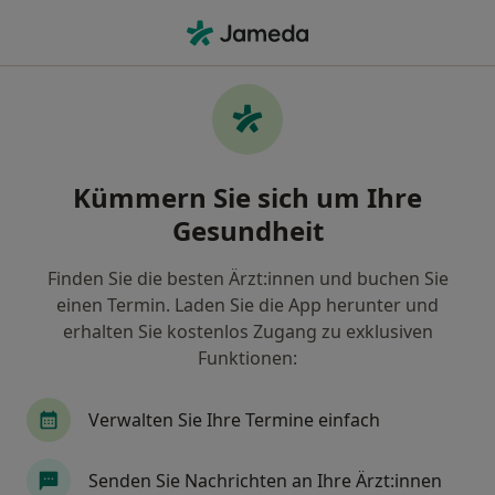
Ha
Ultraschalluntersuchung • Bolland, Mecklenburg-Vorpommern
Filter & Sortierung
• 1
Zu Google Map
Ultraschalluntersuchung, Bolland
Kümmern Sie sich um Ihre
Wie wir die Suchergebnisse sortieren
Gesundheit
Finden Sie die besten Ärzt:innen und buchen Sie
Welche Terminart möchten Sie buchen?
einen Termin. Laden Sie die App herunter und
Ultraschalluntersuchung
erhalten Sie kostenlos Zugang zu exklusiven
Funktionen:
Verwalten Sie Ihre Termine einfach
Senden Sie Nachrichten an Ihre Ärzt:innen