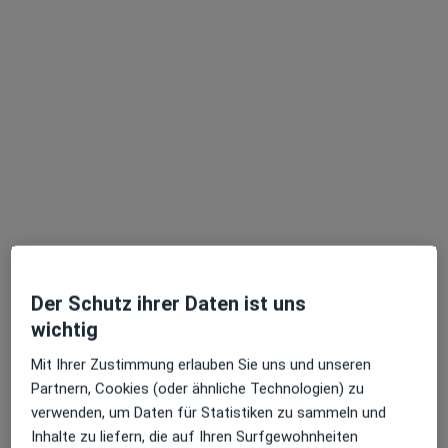
Dr. med. Eike Tilman Wenzel
·
Mehr
Plastischer & Ästhetischer Chirurg, Handchirurg
13 Bewertungen
Moislinger Allee 5, Lübeck
•
Zu Google Maps
Chirugisch-Orthopäd. Zentrum Praxis Dr.med. Eike Tilman Wenzel Facharzt für Plastische- und Ästhetische Chirurgie
Dieser Arzt bzw. diese Ärztin bietet keine Online-Terminbuchung an diesem Standort an.
Terminanfrage senden
Der Schutz ihrer Daten ist uns
wichtig
Mit Ihrer Zustimmung erlauben Sie uns und unseren
Partnern, Cookies (oder ähnliche Technologien) zu
verwenden, um Daten für Statistiken zu sammeln und
Inhalte zu liefern, die auf Ihren Surfgewohnheiten