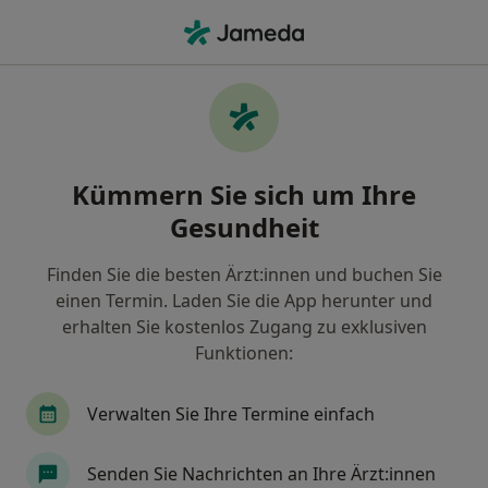
Ha
Ultraschalluntersuchung • Bordelumsiel, Schleswig-Holstein
Filter & Sortierung
• 1
Zu Google Map
Ultraschalluntersuchung, Bordelumsiel
Kümmern Sie sich um Ihre
Wie wir die Suchergebnisse sortieren
Gesundheit
Finden Sie die besten Ärzt:innen und buchen Sie
Welche Terminart möchten Sie buchen?
einen Termin. Laden Sie die App herunter und
Ultraschalluntersuchung
erhalten Sie kostenlos Zugang zu exklusiven
Funktionen:
Verwalten Sie Ihre Termine einfach
Senden Sie Nachrichten an Ihre Ärzt:innen