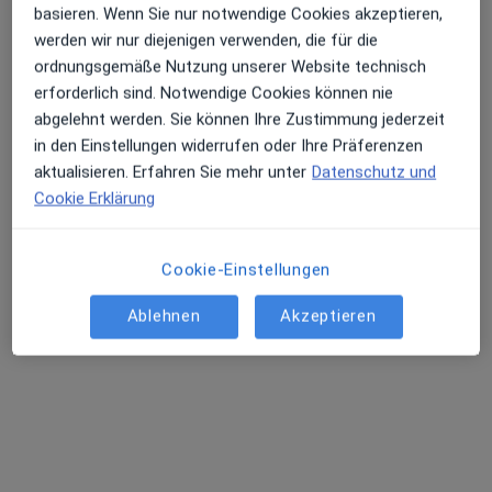
basieren. Wenn Sie nur notwendige Cookies akzeptieren,
Dr. med. Kevser Eroglu
werden wir nur diejenigen verwenden, die für die
ordnungsgemäße Nutzung unserer Website technisch
Orthopädin & Unfallchirurgin, Orthopädin
erforderlich sind. Notwendige Cookies können nie
418 Bewertungen
abgelehnt werden. Sie können Ihre Zustimmung jederzeit
in den Einstellungen widerrufen oder Ihre Präferenzen
Ulzburger Str. 52, Norderstedt
•
Zu Google Maps
aktualisieren. Erfahren Sie mehr unter
Datenschutz und
Praxis Dr.med. Kevser Eroglu Fachärztin für Orthopädie und Unfallchirurgie
Cookie Erklärung
Dieser Arzt bzw. diese Ärztin bietet keine Online-Terminbuchung an diesem Standort an.
Terminanfrage senden
Cookie-Einstellungen
Ablehnen
Akzeptieren