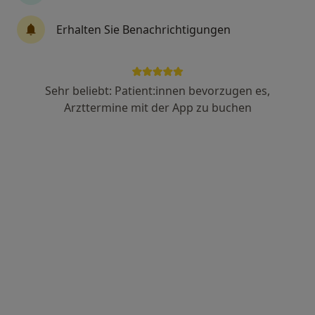
Erhalten Sie Benachrichtigungen
Dr. med. Oliver Gutzeit
Internist, Kardiologe
59 Bewertungen
Sehr beliebt: Patient:innen bevorzugen es,
Arzttermine mit der App zu buchen
Schüsselbuden 13, Lübeck
•
Zu Google Maps
Herzpraxis Lübeck Dres. Oliver Gutzeit und Carsten Tack
Dieser Arzt bzw. diese Ärztin bietet keine Online-Terminbuchung an diesem Standort an.
Terminanfrage senden