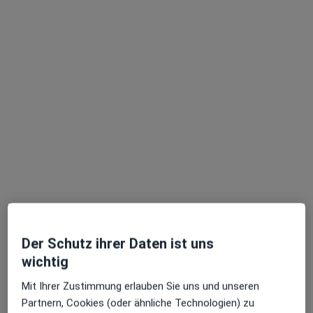
Dr. med. Peter Schmidt
·
Mehr
Urologe
572 Bewertungen
Hefnersplatz 1, Nürnberg
•
Zu Google Maps
Praxis Dr.med.Peter Schmidt Facharzt für Urologie
Dieser Arzt bzw. diese Ärztin bietet keine Online-Terminbuchung an diesem Standort an.
Terminanfrage senden
Der Schutz ihrer Daten ist uns
wichtig
Mit Ihrer Zustimmung erlauben Sie uns und unseren
Partnern, Cookies (oder ähnliche Technologien) zu