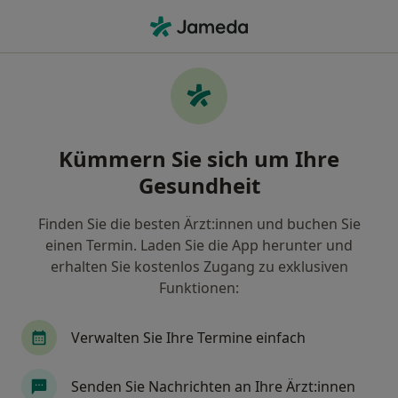
Ha
Ultraschalluntersuchung • Dürnberg, Bayern
Filter & Sortierung
• 1
Zu Google Map
Ultraschalluntersuchung, Dürnberg
Kümmern Sie sich um Ihre
Wie wir die Suchergebnisse sortieren
Gesundheit
Finden Sie die besten Ärzt:innen und buchen Sie
Welche Terminart möchten Sie buchen?
einen Termin. Laden Sie die App herunter und
Ultraschalluntersuchung
erhalten Sie kostenlos Zugang zu exklusiven
Funktionen:
Verwalten Sie Ihre Termine einfach
Senden Sie Nachrichten an Ihre Ärzt:innen