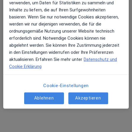
verwenden, um Daten für Statistiken zu sammeln und
Inhalte zu liefern, die auf Ihren Surfgewohnheiten
basieren. Wenn Sie nur notwendige Cookies akzeptieren,
werden wir nur diejenigen verwenden, die für die
ordnungsgemäße Nutzung unserer Website technisch
Dr. Virgil Pasca
erforderlich sind. Notwendige Cookies können nie
·
Mehr
Neurochirurg
abgelehnt werden. Sie können Ihre Zustimmung jederzeit
20 Bewertungen
in den Einstellungen widerrufen oder Ihre Präferenzen
aktualisieren. Erfahren Sie mehr unter
Datenschutz und
Laufamholzstraße 116, Nürnberg
•
Zu Google Maps
Cookie Erklärung
Praxis Dr. Virgil Pasca Facharzt für Neurochirurgie
Dieser Arzt bzw. diese Ärztin bietet keine Online-Terminbuchung an diesem Standort an.
Cookie-Einstellungen
Terminanfrage senden
Ablehnen
Akzeptieren