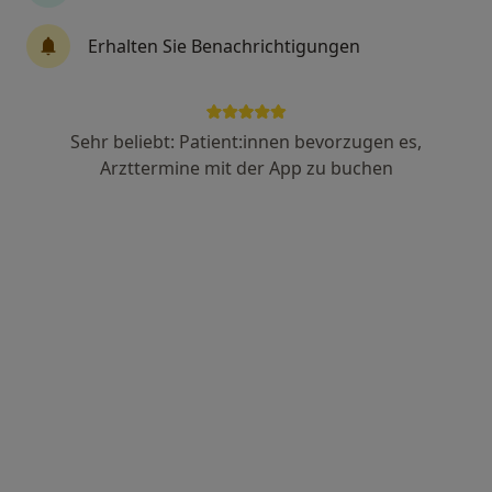
Erhalten Sie Benachrichtigungen
Dr. med. Tim Schröder
Internist, Allgemeinmediziner
222 Bewertungen
Sehr beliebt: Patient:innen bevorzugen es,
Arzttermine mit der App zu buchen
Adresse
Videosprechstunde
Hans-Fallada-Str. 82, Nürnberg
•
Zu Google Maps
Dres. Antonia Schröder und Tim Schröder
Dieser Arzt bzw. diese Ärztin bietet keine Online-Terminbuchung an diesem Standort an.
Terminanfrage senden