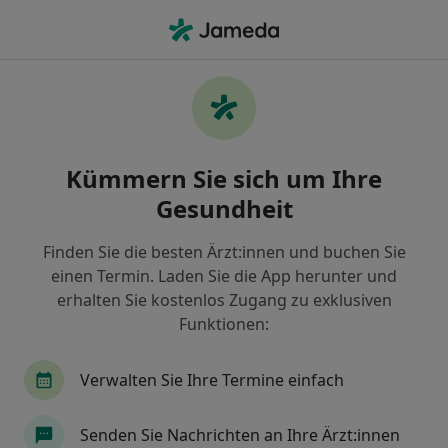
Ha
Ultraschalluntersuchung • Ropahl, Schleswig-Holstein
Filter & Sortierung
• 1
Zu Google Map
Ultraschalluntersuchung, Ropahl
Kümmern Sie sich um Ihre
Wie wir die Suchergebnisse sortieren
Gesundheit
Finden Sie die besten Ärzt:innen und buchen Sie
Welche Terminart möchten Sie buchen?
einen Termin. Laden Sie die App herunter und
Ultraschalluntersuchung
erhalten Sie kostenlos Zugang zu exklusiven
Funktionen:
Verwalten Sie Ihre Termine einfach
Senden Sie Nachrichten an Ihre Ärzt:innen