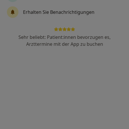
Erhalten Sie Benachrichtigungen
Dr. med. Oliver Gutzeit
Internist, Kardiologe
59 Bewertungen
Sehr beliebt: Patient:innen bevorzugen es,
Arzttermine mit der App zu buchen
Schüsselbuden 13, Lübeck
•
Zu Google Maps
Herzpraxis Lübeck Dres. Oliver Gutzeit und Carsten Tack
Dieser Arzt bzw. diese Ärztin bietet keine Online-Terminbuchung an diesem Standort an.
Terminanfrage senden