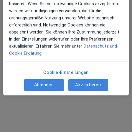
basieren. Wenn Sie nur notwendige Cookies akzeptieren,
Dr. med. Kevser Eroglu
werden wir nur diejenigen verwenden, die für die
ordnungsgemäße Nutzung unserer Website technisch
Orthopädin & Unfallchirurgin, Orthopädin
erforderlich sind. Notwendige Cookies können nie
418 Bewertungen
abgelehnt werden. Sie können Ihre Zustimmung jederzeit
in den Einstellungen widerrufen oder Ihre Präferenzen
Ulzburger Str. 52, Norderstedt
•
Zu Google Maps
aktualisieren. Erfahren Sie mehr unter
Datenschutz und
Praxis Dr.med. Kevser Eroglu Fachärztin für Orthopädie und Unfallchirurgie
Cookie Erklärung
Dieser Arzt bzw. diese Ärztin bietet keine Online-Terminbuchung an diesem Standort an.
Terminanfrage senden
Cookie-Einstellungen
Ablehnen
Akzeptieren