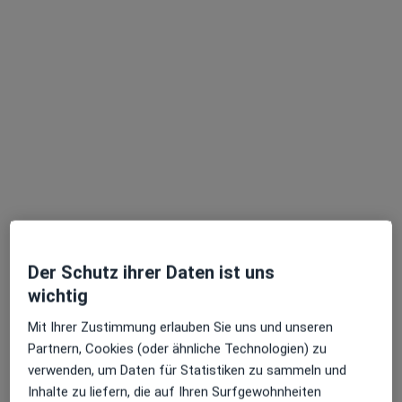
Dr. med. Eike Tilman Wenzel
·
Mehr
Plastischer & Ästhetischer Chirurg, Handchirurg
13 Bewertungen
Moislinger Allee 5, Lübeck
•
Zu Google Maps
Chirugisch-Orthopäd. Zentrum Praxis Dr.med. Eike Tilman Wenzel Facharzt für Plastische- und Ästhetische Chirurgie
Dieser Arzt bzw. diese Ärztin bietet keine Online-Terminbuchung an diesem Standort an.
Terminanfrage senden
Der Schutz ihrer Daten ist uns
wichtig
Mit Ihrer Zustimmung erlauben Sie uns und unseren
Partnern, Cookies (oder ähnliche Technologien) zu
verwenden, um Daten für Statistiken zu sammeln und
Inhalte zu liefern, die auf Ihren Surfgewohnheiten