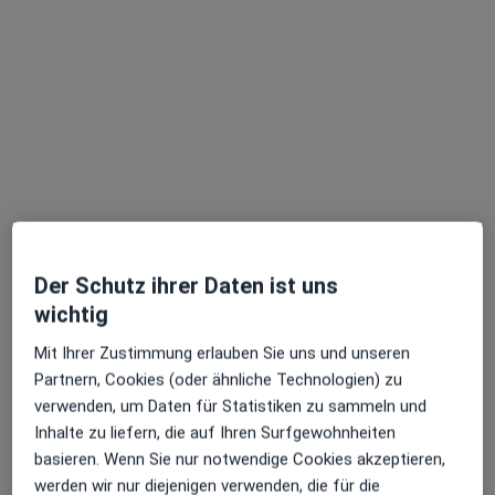
Dr. med. Janine Hondyk
Plastische & Ästhetische Chirurgin
195 Bewertungen
Zu Google
Professor-Much-Str. 2, Bad Soden am Taunus
•
Maps
chirurgie- maintaunus Dres. Riediger, Hirschberger, Hondyk und Partner
Der Schutz ihrer Daten ist uns
Dieser Arzt bzw. diese Ärztin bietet keine Online-Terminbuchung an diesem Standort an.
wichtig
Terminanfrage senden
Mit Ihrer Zustimmung erlauben Sie uns und unseren
Partnern, Cookies (oder ähnliche Technologien) zu
verwenden, um Daten für Statistiken zu sammeln und
Inhalte zu liefern, die auf Ihren Surfgewohnheiten
Ärzte und Heilberufler verfügbar
basieren. Wenn Sie nur notwendige Cookies akzeptieren,
werden wir nur diejenigen verwenden, die für die
Diese Ärzte und Heilberufler befinden sich