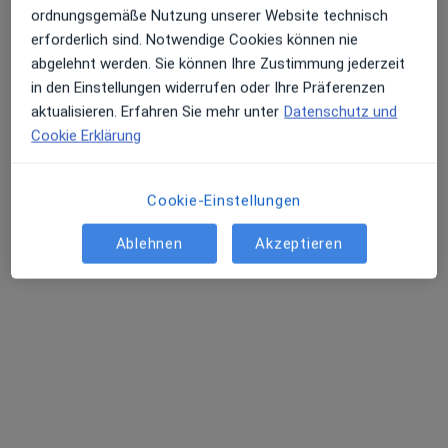
ordnungsgemäße Nutzung unserer Website technisch
außerhalb von Idstein, Hessen in Gebieten nahe
erforderlich sind. Notwendige Cookies können nie
Ihrer Suche.
abgelehnt werden. Sie können Ihre Zustimmung jederzeit
in den Einstellungen widerrufen oder Ihre Präferenzen
aktualisieren. Erfahren Sie mehr unter
Datenschutz und
Cookie Erklärung
Cookie-Einstellungen
Marco Gregori
Ablehnen
Akzeptieren
·
Mehr
Plastischer & Ästhetischer Chirurg
108 Bewertungen
Hochstr. 31, Frankfurt
•
Zu Google Maps
Marco Gregori - Ästhetische Chirurgie
Privatpraxis
Dieser Arzt bzw. diese Ärztin bietet keine Online-Terminbuchung an diesem Standort an.