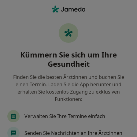
Ha
Plastischer & Ästhetischer Chirurg • Idstein, Hessen
Filter & Sortierung
Zu Google Maps
Plastischer & Ästhetischer Chirurg in
Kümmern Sie sich um Ihre
Idstein: Termin buchen mit jameda
Gesundheit
Finden Sie Plastische & Ästhetische Chirurgen in
Idstein und buchen Sie online ohne zusätzliche
Finden Sie die besten Ärzt:innen und buchen Sie
Kosten.
einen Termin. Laden Sie die App herunter und
Wie wir die Suchergebnisse sortieren
erhalten Sie kostenlos Zugang zu exklusiven
Funktionen:
Verwalten Sie Ihre Termine einfach
Senden Sie Nachrichten an Ihre Ärzt:innen