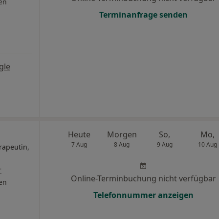
en
Terminanfrage senden
gle
Heute
Morgen
So,
Mo,
7 Aug
8 Aug
9 Aug
10 Aug
rapeutin,
r
Online-Terminbuchung nicht verfügbar
en
Telefonnummer anzeigen