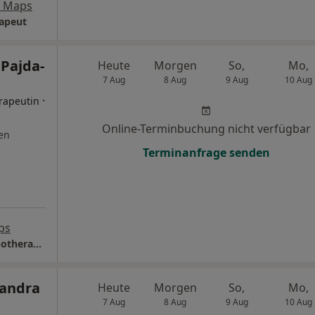
e Maps
rapeut
 Pajda-
Heute
Morgen
So,
Mo,
7 Aug
8 Aug
9 Aug
10 Aug
·
rapeutin
Online-Terminbuchung nicht verfügbar
en
Terminanfrage senden
ps
Praxis Anna Pajda-Zawada Psycholog. Psychotherapeutin
sandra
Heute
Morgen
So,
Mo,
7 Aug
8 Aug
9 Aug
10 Aug