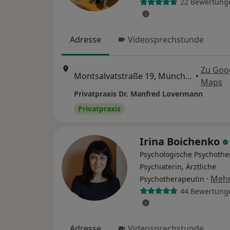
22 Bewertung
Adresse
Videosprechstunde
Zu Goo
Montsalvatstraße 19, München
•
Maps
Privatpraxis Dr. Manfred Lovermann
Privatpraxis
Irina Boichenko
Psychologische Psychothe
Psychiaterin, Ärztliche
·
Meh
Psychotherapeutin
44 Bewertung
Adresse
Videosprechstunde