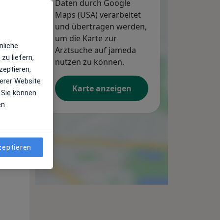
Daten durch Google
Maps (USA) verarbeitet
und übertragen werden,
um die Karte zur
nliche
Arztsuche auf jameda
zu liefern,
nutzen zu können.
zeptieren,
erer Website
Karte anzeigen
 Sie können
en
nahe
zeptieren
Di,
Mi,
Do,
11 Aug
12 Aug
13 Aug