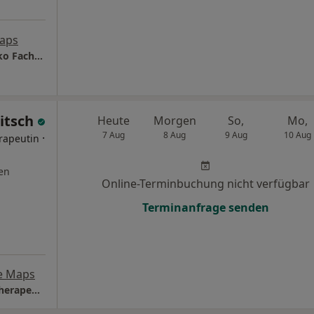
aps
Telemedizinische Privatpraxis Irina Boichenko Fachärztin für Psychiatrie und Psychotherapie
witsch
Heute
Morgen
So,
Mo,
7 Aug
8 Aug
9 Aug
10 Aug
·
rapeutin
en
Online-Terminbuchung nicht verfügbar
Terminanfrage senden
e Maps
Praxis Jana Jurkowitsch Psycholog. Psychotherapeutin