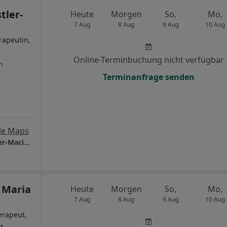
tler-
Heute
Morgen
So,
Mo,
7 Aug
8 Aug
9 Aug
10 Aug
rapeutin,
Online-Terminbuchung nicht verfügbar
n
Terminanfrage senden
le Maps
Private Psychotherapiepraxis Barbara Dostler-Maciuga
 Maria
Heute
Morgen
So,
Mo,
7 Aug
8 Aug
9 Aug
10 Aug
erapeut,
t,