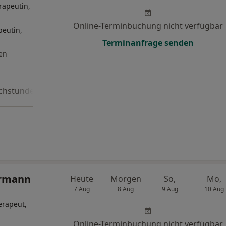
rapeutin,
Online-Terminbuchung nicht verfügbar
eutin,
Terminanfrage senden
en
chstunde
ermann
Heute
Morgen
So,
Mo,
7 Aug
8 Aug
9 Aug
10 Aug
erapeut,
Online-Terminbuchung nicht verfügbar