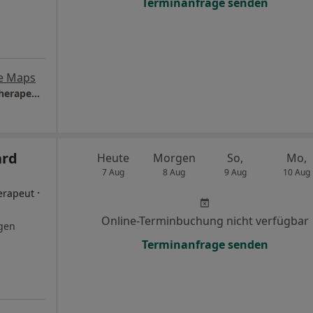
Terminanfrage senden
e Maps
Praxis Katharina Zahedi Psycholog. Psychotherapeutin
ard
Heute
Morgen
So,
Mo,
7 Aug
8 Aug
9 Aug
10 Aug
·
erapeut
Online-Terminbuchung nicht verfügbar
gen
Terminanfrage senden