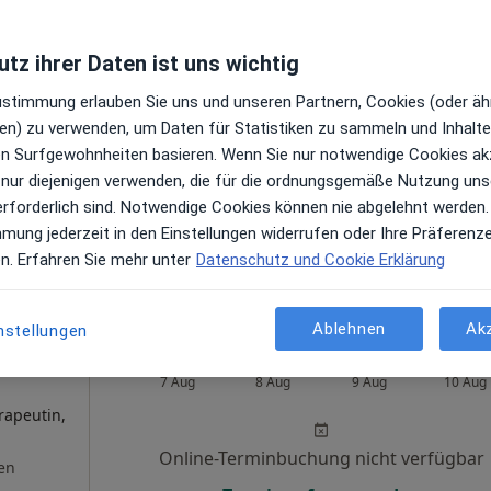
tz ihrer Daten ist uns wichtig
Google
s
Zustimmung erlauben Sie uns und unseren Partnern, Cookies (oder äh
Privatpraxis Steffen Schmid Psycholog. Psychotherapeut
en) zu verwenden, um Daten für Statistiken zu sammeln und Inhalte 
ren Surfgewohnheiten basieren. Wenn Sie nur notwendige Cookies ak
 nur diejenigen verwenden, die für die ordnungsgemäße Nutzung uns
erforderlich sind. Notwendige Cookies können nie abgelehnt werden.
mmung jederzeit in den Einstellungen widerrufen oder Ihre Präferenz
en. Erfahren Sie mehr unter
Datenschutz und Cookie Erklärung
außerhalb von Garmisch-Partenkirchen, Bayern in Gebieten 
Ablehnen
Ak
nstellungen
Zahedi
Heute
Morgen
So,
Mo,
7 Aug
8 Aug
9 Aug
10 Aug
rapeutin,
Online-Terminbuchung nicht verfügbar
en