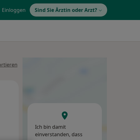
Einloggen
Sind Sie Ärztin oder Arzt?
rtieren
Di,
Mi,
Do,
11 Aug
12 Aug
13 Aug
Ich bin damit
einverstanden, dass