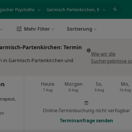
et, Erkrankung, Name
z.B. Berlin
Mehr Filter
Sortierung
Garmisch-Partenkirchen: Termin
Wie wir die
n in Garmisch-Partenkirchen und
Suchergebnisse so
en
Heute
Morgen
So,
Mo,
7 Aug
8 Aug
9 Aug
10 Aug
erapeut,
Online-Terminbuchung nicht verfügbar
en
Terminanfrage senden