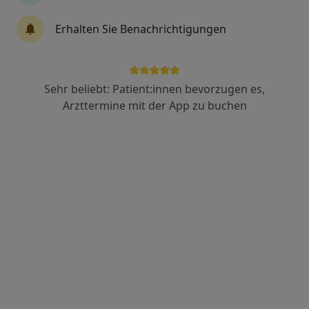
Erhalten Sie Benachrichtigungen
Alexander Ader
·
Allgemeinmediziner, Allgemeinchirurg, Notfallmediziner
Sehr beliebt: Patient:innen bevorzugen es,
Mehr
Arzttermine mit der App zu buchen
115 Bewertungen
Zu Google
Hauptstr. 57, Oberhausen-Rheinhausen
•
Maps
Praxis Alexander Ader Facharzt für Allgemeinmedizin
Dieser Arzt bzw. diese Ärztin bietet keine Online-Terminbuchung an diesem Standort an.
Terminanfrage senden