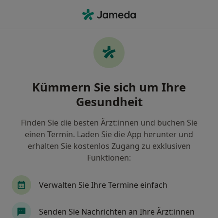
Ha
Ultraschalluntersuchung • Badisch Schöllenbach, Baden-Württemberg
Filter & Sortierung
• 1
Zu Google Map
Ultraschalluntersuchung, Badisch
Kümmern Sie sich um Ihre
Schöllenbach
Gesundheit
Wie wir die Suchergebnisse sortieren
Finden Sie die besten Ärzt:innen und buchen Sie
einen Termin. Laden Sie die App herunter und
Welche Terminart möchten Sie buchen?
erhalten Sie kostenlos Zugang zu exklusiven
Ultraschalluntersuchung
Funktionen:
Verwalten Sie Ihre Termine einfach
Senden Sie Nachrichten an Ihre Ärzt:innen