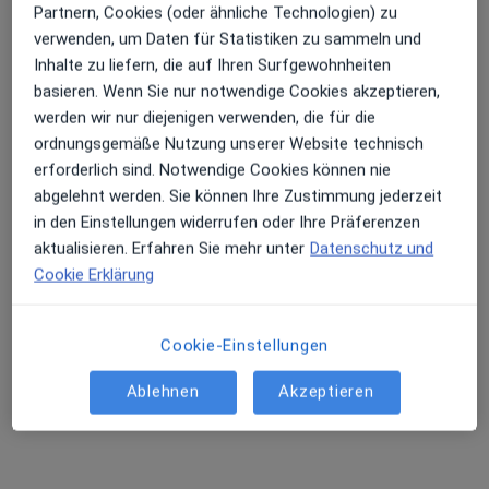
Partnern, Cookies (oder ähnliche Technologien) zu
verwenden, um Daten für Statistiken zu sammeln und
Inhalte zu liefern, die auf Ihren Surfgewohnheiten
basieren. Wenn Sie nur notwendige Cookies akzeptieren,
werden wir nur diejenigen verwenden, die für die
ordnungsgemäße Nutzung unserer Website technisch
erforderlich sind. Notwendige Cookies können nie
abgelehnt werden. Sie können Ihre Zustimmung jederzeit
in den Einstellungen widerrufen oder Ihre Präferenzen
Dr. med. Susanne Fischer
aktualisieren. Erfahren Sie mehr unter
Datenschutz und
Frauenärztin (Gynäkologin), Akupunkteurin
Cookie Erklärung
419 Bewertungen
Cookie-Einstellungen
Neidensteiner Str. 4, Waibstadt
•
Zu Google Maps
Praxis Dr.med. Susanne Fischer Fachärztin für Frauenheilkunde und Geburtshilfe
Ablehnen
Akzeptieren
Dieser Arzt bzw. diese Ärztin bietet keine Online-Terminbuchung an diesem Standort an.
Terminanfrage senden