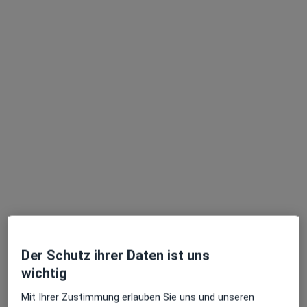
Magdalena Mischner
·
Mehr
Frauenärztin (Gynäkologin)
102 Bewertungen
Zu Google
Sendlinger-Tor-Platz 10, München
•
Maps
Ganzheitl. Frauenarzt-Zentrum München Dr. Villinger und Kollegen
Der Schutz ihrer Daten ist uns
Dieser Arzt bzw. diese Ärztin bietet keine Online-Terminbuchung an diesem Standort an.
wichtig
Terminanfrage senden
Mit Ihrer Zustimmung erlauben Sie uns und unseren