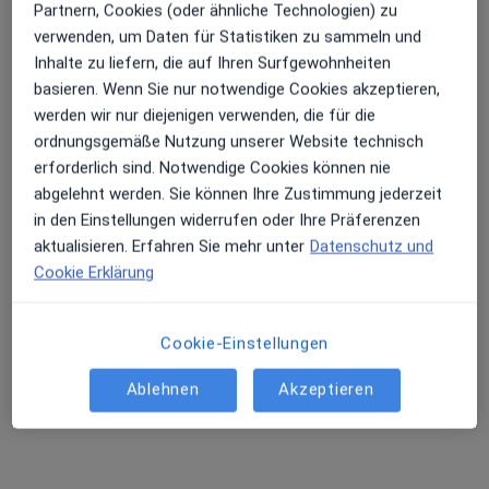
Partnern, Cookies (oder ähnliche Technologien) zu
verwenden, um Daten für Statistiken zu sammeln und
Inhalte zu liefern, die auf Ihren Surfgewohnheiten
basieren. Wenn Sie nur notwendige Cookies akzeptieren,
werden wir nur diejenigen verwenden, die für die
ordnungsgemäße Nutzung unserer Website technisch
erforderlich sind. Notwendige Cookies können nie
abgelehnt werden. Sie können Ihre Zustimmung jederzeit
in den Einstellungen widerrufen oder Ihre Präferenzen
Claudia Sievers
aktualisieren. Erfahren Sie mehr unter
Datenschutz und
·
Mehr
Frauenärztin (Gynäkologin), Homöopathin
Cookie Erklärung
503 Bewertungen
Cookie-Einstellungen
Zu Google
Sendlinger-Tor-Platz 10, München
•
Maps
Ablehnen
Akzeptieren
Ganzheitl. Frauenarzt-Zentrum München Dr. Villinger und Kollegen
Dieser Arzt bzw. diese Ärztin bietet keine Online-Terminbuchung an diesem Standort an.
Terminanfrage senden