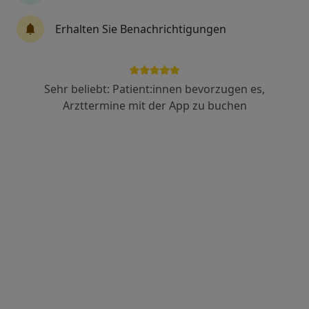
Erhalten Sie Benachrichtigungen
Dr. med. Konstantin Godin
·
Mehr
Urologe
226 Bewertungen
Sehr beliebt: Patient:innen bevorzugen es,
Arzttermine mit der App zu buchen
Adresse
Videosprechstunde
Zu Google
Georg-Alber-Str. 29, Schrobenhausen
•
Maps
Urologische Praxis Dr. med. Konstantin Godin, No scalpel-Vasektomiezentrum Neuburg-Schrobenhausen
Privatpraxis
Dieser Arzt bzw. diese Ärztin bietet keine Online-Terminbuchung an diesem Standort an.
Terminanfrage senden