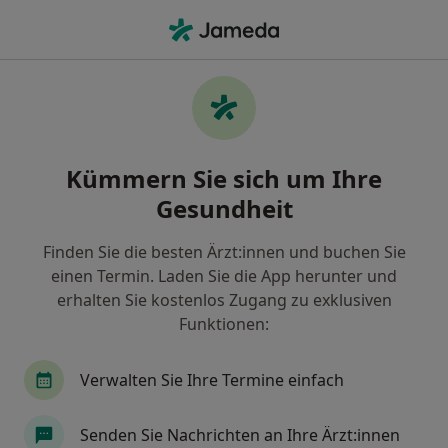
Ha
Ultraschalluntersuchung • Mais, Bayern
Filter & Sortierung
• 1
Zu Google Map
Ultraschalluntersuchung, Mais
Kümmern Sie sich um Ihre
Wie wir die Suchergebnisse sortieren
Gesundheit
Finden Sie die besten Ärzt:innen und buchen Sie
Welche Terminart möchten Sie buchen?
einen Termin. Laden Sie die App herunter und
Ultraschalluntersuchung
erhalten Sie kostenlos Zugang zu exklusiven
Funktionen:
Verwalten Sie Ihre Termine einfach
Senden Sie Nachrichten an Ihre Ärzt:innen