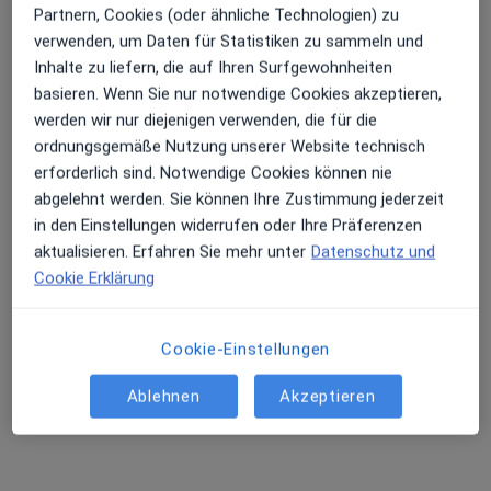
Partnern, Cookies (oder ähnliche Technologien) zu
verwenden, um Daten für Statistiken zu sammeln und
Inhalte zu liefern, die auf Ihren Surfgewohnheiten
basieren. Wenn Sie nur notwendige Cookies akzeptieren,
werden wir nur diejenigen verwenden, die für die
ordnungsgemäße Nutzung unserer Website technisch
erforderlich sind. Notwendige Cookies können nie
abgelehnt werden. Sie können Ihre Zustimmung jederzeit
in den Einstellungen widerrufen oder Ihre Präferenzen
Dr. med. Jürgen Krause
aktualisieren. Erfahren Sie mehr unter
Datenschutz und
·
Mehr
Frauenarzt (Gynäkologe)
Cookie Erklärung
368 Bewertungen
Cookie-Einstellungen
Zu Google
Sendlinger-Tor-Platz 10, München
•
Maps
Ablehnen
Akzeptieren
Ganzheitl. Frauenarzt-Zentrum München Dr. Villinger und Kollegen
Dieser Arzt bzw. diese Ärztin bietet keine Online-Terminbuchung an diesem Standort an.
Terminanfrage senden