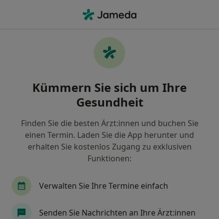
Ha
Ultraschalluntersuchung • Mitterstatt, Bayern
Filter & Sortierung
• 1
Zu Google Map
Ultraschalluntersuchung, Mitterstatt
Kümmern Sie sich um Ihre
Wie wir die Suchergebnisse sortieren
Gesundheit
Finden Sie die besten Ärzt:innen und buchen Sie
Welche Terminart möchten Sie buchen?
einen Termin. Laden Sie die App herunter und
Ultraschalluntersuchung
erhalten Sie kostenlos Zugang zu exklusiven
Funktionen:
Verwalten Sie Ihre Termine einfach
Senden Sie Nachrichten an Ihre Ärzt:innen