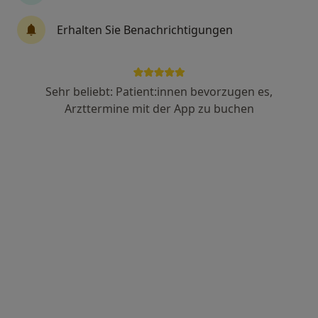
Erhalten Sie Benachrichtigungen
Dr. Miriam Wagner
·
Mehr
Frauenärztin (Gynäkologin)
242 Bewertungen
Sehr beliebt: Patient:innen bevorzugen es,
Arzttermine mit der App zu buchen
Zu Google
Sendlinger-Tor-Platz 10, München
•
Maps
Ganzheitl. Frauenarzt-Zentrum München Dr. Villinger und Kollegen
Dieser Arzt bzw. diese Ärztin bietet keine Online-Terminbuchung an diesem Standort an.
Terminanfrage senden