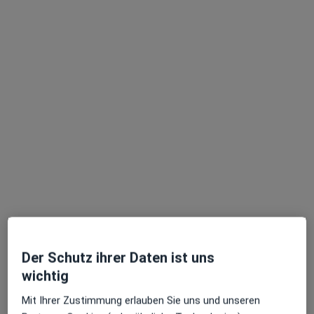
Dr. med. Susanne Fischer
Frauenärztin (Gynäkologin), Akupunkteurin
419 Bewertungen
Neidensteiner Str. 4, Waibstadt
•
Zu Google Maps
Praxis Dr.med. Susanne Fischer Fachärztin für Frauenheilkunde und Geburtshilfe
Dieser Arzt bzw. diese Ärztin bietet keine Online-Terminbuchung an diesem Standort an.
Terminanfrage senden
Der Schutz ihrer Daten ist uns
wichtig
Mit Ihrer Zustimmung erlauben Sie uns und unseren