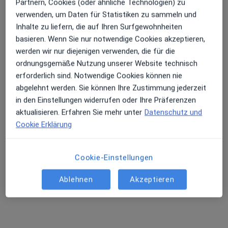
Partnern, Cookies (oder ähnliche Technologien) zu
verwenden, um Daten für Statistiken zu sammeln und
Inhalte zu liefern, die auf Ihren Surfgewohnheiten
basieren. Wenn Sie nur notwendige Cookies akzeptieren,
Dr. med. Jörg Fuchs
werden wir nur diejenigen verwenden, die für die
Allgemeinchirurg, Gefäßchirurg, Phlebologe
ordnungsgemäße Nutzung unserer Website technisch
172 Bewertungen
erforderlich sind. Notwendige Cookies können nie
abgelehnt werden. Sie können Ihre Zustimmung jederzeit
in den Einstellungen widerrufen oder Ihre Präferenzen
Adresse
Videosprechstunde
aktualisieren. Erfahren Sie mehr unter
Datenschutz und
Cookie Erklärung
Goetheplatz 10, Ravensburg
•
Zu Google Maps
Dr. med. Jörg Fuchs c/o Praxis Dr. Amann
Cookie-Einstellungen
Privatpraxis
Dieser Arzt bzw. diese Ärztin bietet keine Online-Terminbuchung an diesem Standort an.
Ablehnen
Akzeptieren
Terminanfrage senden