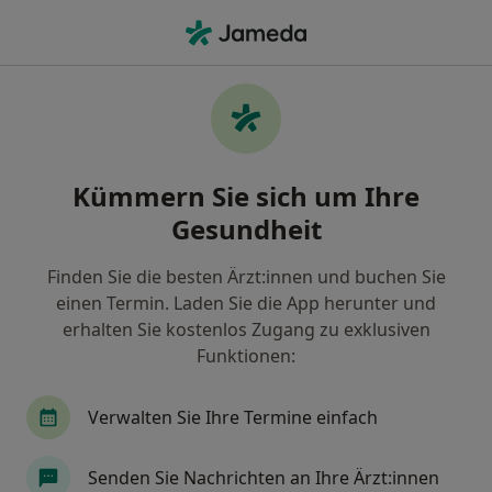
Ha
Ultraschalluntersuchung • Ölmühle, Baden-Württemberg
Filter & Sortierung
• 1
Zu Google Map
Ultraschalluntersuchung, Ölmühle
Kümmern Sie sich um Ihre
Wie wir die Suchergebnisse sortieren
Gesundheit
Finden Sie die besten Ärzt:innen und buchen Sie
Welche Terminart möchten Sie buchen?
einen Termin. Laden Sie die App herunter und
Ultraschalluntersuchung
erhalten Sie kostenlos Zugang zu exklusiven
Funktionen:
Verwalten Sie Ihre Termine einfach
Senden Sie Nachrichten an Ihre Ärzt:innen