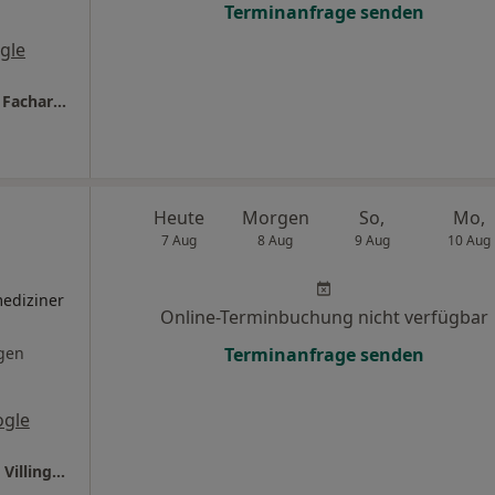
Terminanfrage senden
gle
Privatärztliche Praxis Dr.med. Marco Börner Facharzt für Orthopädie, Unfallchirurgie, Chirurgie und Notfallmedizin
Heute
Morgen
So,
Mo,
7 Aug
8 Aug
9 Aug
10 Aug
ediziner
Online-Terminbuchung nicht verfügbar
gen
Terminanfrage senden
ogle
Ganzheitl. Frauenarzt-Zentrum München Dr. Villinger und Kollegen