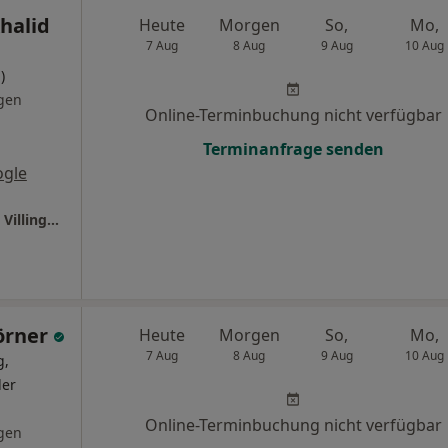
halid
Heute
Morgen
So,
Mo,
7 Aug
8 Aug
9 Aug
10 Aug
)
gen
Online-Terminbuchung nicht verfügbar
Terminanfrage senden
ogle
Ganzheitl. Frauenarzt-Zentrum München Dr. Villinger und Kollegen
örner
Heute
Morgen
So,
Mo,
7 Aug
8 Aug
9 Aug
10 Aug
g,
ler
Online-Terminbuchung nicht verfügbar
gen