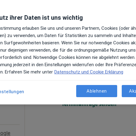
Terminanfrage senden
tz ihrer Daten ist uns wichtig
ogle
Zustimmung erlauben Sie uns und unseren Partnern, Cookies (oder äh
Ganzheitl. Frauenarzt-Zentrum München Dr. Villinger und Kollegen
en) zu verwenden, um Daten für Statistiken zu sammeln und Inhalte 
ren Surfgewohnheiten basieren. Wenn Sie nur notwendige Cookies ak
 nur diejenigen verwenden, die für die ordnungsgemäße Nutzung uns
erforderlich sind. Notwendige Cookies können nie abgelehnt werden.
mmung jederzeit in den Einstellungen widerrufen oder Ihre Präferenz
tin
Heute
Morgen
So,
Mo,
en. Erfahren Sie mehr unter
Datenschutz und Cookie Erklärung
7 Aug
8 Aug
9 Aug
10 Aug
gen
Ablehnen
Ak
nstellungen
Online-Terminbuchung nicht verfügbar
Terminanfrage senden
ogle