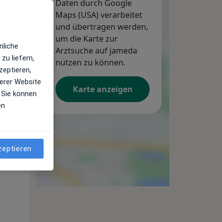
Daten durch Google
Maps (USA) verarbeitet
und übertragen werden,
um die Karte zur
nliche
Arztsuche auf jameda
zu liefern,
nutzen zu können.
zeptieren,
erer Website
Karte anzeigen
 Sie können
en
Di,
Mi,
Do,
11 Aug
12 Aug
13 Aug
zeptieren