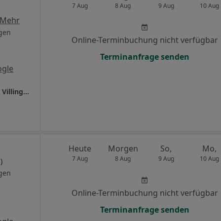
7 Aug
8 Aug
9 Aug
10 Aug
Mehr
gen
Online-Terminbuchung nicht verfügbar
Terminanfrage senden
ogle
Ganzheitl. Frauenarzt-Zentrum München Dr. Villinger und Kollegen
Heute
Morgen
So,
Mo,
7 Aug
8 Aug
9 Aug
10 Aug
)
gen
Online-Terminbuchung nicht verfügbar
Terminanfrage senden