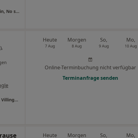
Urologische Praxis Dr. med. Konstantin Godin, No scalpel-Vasektomiezentrum Neuburg-Schrobenhausen
Heute
Morgen
So,
Mo,
7 Aug
8 Aug
9 Aug
10 Aug
),
gen
Online-Terminbuchung nicht verfügbar
Terminanfrage senden
ogle
Ganzheitl. Frauenarzt-Zentrum München Dr. Villinger und Kollegen
Krause
Heute
Morgen
So,
Mo,