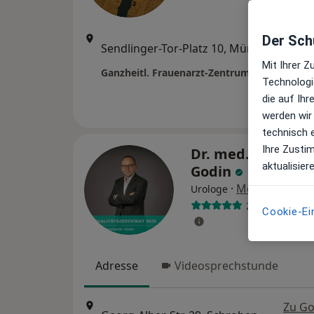
Der Schu
Zu Go
Sendlinger-Tor-Platz 10, München
•
Maps
Mit Ihrer 
Technologi
die auf Ih
werden wir
technisch 
Ihre Zusti
Dr. med. Konstan
aktualisier
Godin
·
Mehr
Urologe
225 Bewertun
Cookie-Ei
Adresse
Videosprechstunde
Zu Go