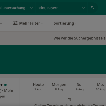
et, Erkrankung, Name
z.B. Berlin
Mehr Filter
Sortierung
Wie wir die Suchergebnisse s
er
Heute
Morgen
So,
Mo,
7 Aug
8 Aug
9 Aug
10 Aug
·
Mehr
)
gen
Online-Terminbuchung nicht verfügbar