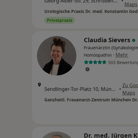
Georg-Alber-Str. 29, Schrobenhausen
•
Maps
Privatpraxis
Claudia Sievers
Frauenärztin (Gynäkologin
·
Mehr
Homöopathin
503 Bewertun
Zu Go
Sendlinger-Tor-Platz 10, München
•
Maps
Dr. med. Jürgen 