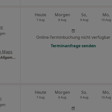
Heute
Morgen
So,
Mo,
7 Aug
8 Aug
9 Aug
10 Aug
hr
gen
Online-Terminbuchung nicht verfügbar
Terminanfrage senden
e Maps
Praxis Dr.med. Jochen Drechsel Facharzt für Allgemeinmedizin
Heute
Morgen
So,
Mo,
7 Aug
8 Aug
9 Aug
10 Aug
)
gen