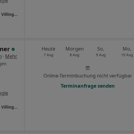
ogle
Ganzheitl. Frauenarzt-Zentrum München Dr. Villinger und Kollegen
hner
Heute
Morgen
So,
Mo,
7 Aug
8 Aug
9 Aug
10 Aug
·
Mehr
)
gen
Online-Terminbuchung nicht verfügbar
Terminanfrage senden
ogle
Ganzheitl. Frauenarzt-Zentrum München Dr. Villinger und Kollegen