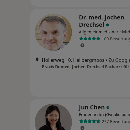
Dr. med. Jochen
Drechsel
·
Me
Allgemeinmediziner
109 Bewertun
Hollerweg 10, Hallbergmoos
•
Zu Googl
Jun Chen
Frauenärztin (Gynäkologin
277 Bewertun