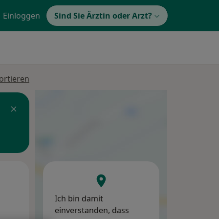
Einloggen
Sind Sie Ärztin oder Arzt?
ortieren
Di,
Mi,
Do,
11 Aug
12 Aug
13 Aug
Ich bin damit
einverstanden, dass