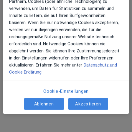
Partnern, Cookies (oder ähnliche Technologien) zu
verwenden, um Daten für Statistiken zu sammeln und
Inhalte zu liefern, die auf Ihren Surfgewohnheiten
basieren. Wenn Sie nur notwendige Cookies akzeptieren,
werden wir nur diejenigen verwenden, die für die
ordnungsgemäße Nutzung unserer Website technisch
erforderlich sind. Notwendige Cookies können nie
abgelehnt werden. Sie können Ihre Zustimmung jederzeit
Dr. med. Susanne Fischer
in den Einstellungen widerrufen oder Ihre Präferenzen
Frauenärztin (Gynäkologin), Akupunkteurin
aktualisieren. Erfahren Sie mehr unter
Datenschutz und
419 Bewertungen
Cookie Erklärung
Neidensteiner Str. 4, Waibstadt
•
Zu Google Maps
Cookie-Einstellungen
Praxis Dr.med. Susanne Fischer Fachärztin für Frauenheilkunde und Geburtshilfe
Dieser Arzt bzw. diese Ärztin bietet keine Online-Terminbuchung an diesem Standort an.
Ablehnen
Akzeptieren
Terminanfrage senden