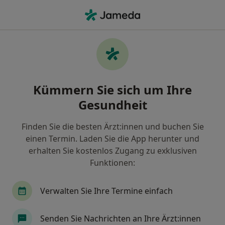
Ha
Ultraschalluntersuchung • Schenkhöfle, Baden-Württemberg
Filter & Sortierung
• 1
Zu Google Map
Ultraschalluntersuchung, Schenkhöfle
Kümmern Sie sich um Ihre
Wie wir die Suchergebnisse sortieren
Gesundheit
Finden Sie die besten Ärzt:innen und buchen Sie
Welche Terminart möchten Sie buchen?
einen Termin. Laden Sie die App herunter und
Ultraschalluntersuchung
erhalten Sie kostenlos Zugang zu exklusiven
Funktionen:
Verwalten Sie Ihre Termine einfach
Senden Sie Nachrichten an Ihre Ärzt:innen