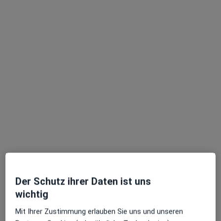
Dr. med. Jörg Fuchs
Allgemeinchirurg, Gefäßchirurg, Phlebologe
173 Bewertungen
Adresse
Videosprechstunde
Goetheplatz 10, Ravensburg
•
Zu Google Maps
Dr. med. Jörg Fuchs c/o Praxis Dr. Amann
Privatpraxis
Dieser Arzt bzw. diese Ärztin bietet keine Online-Terminbuchung an diesem Standort an.
Der Schutz ihrer Daten ist uns
wichtig
Terminanfrage senden
Mit Ihrer Zustimmung erlauben Sie uns und unseren