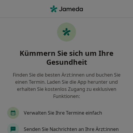
Ha
Ultraschalluntersuchung • Spittenreut, Bayern
Filter & Sortierung
• 1
Zu Google Map
Ultraschalluntersuchung, Spittenreut
Kümmern Sie sich um Ihre
Wie wir die Suchergebnisse sortieren
Gesundheit
Finden Sie die besten Ärzt:innen und buchen Sie
Welche Terminart möchten Sie buchen?
einen Termin. Laden Sie die App herunter und
Ultraschalluntersuchung
erhalten Sie kostenlos Zugang zu exklusiven
Funktionen:
Verwalten Sie Ihre Termine einfach
Senden Sie Nachrichten an Ihre Ärzt:innen