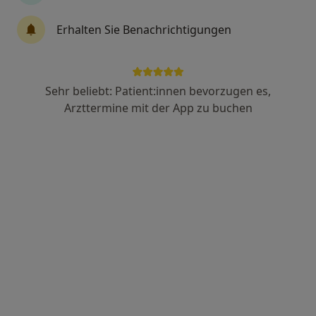
Erhalten Sie Benachrichtigungen
Dr. Miriam Wagner
·
Mehr
Frauenärztin (Gynäkologin)
242 Bewertungen
Sehr beliebt: Patient:innen bevorzugen es,
Arzttermine mit der App zu buchen
Zu Google
Sendlinger-Tor-Platz 10, München
•
Maps
Ganzheitl. Frauenarzt-Zentrum München Dr. Villinger und Kollegen
Dieser Arzt bzw. diese Ärztin bietet keine Online-Terminbuchung an diesem Standort an.
Terminanfrage senden