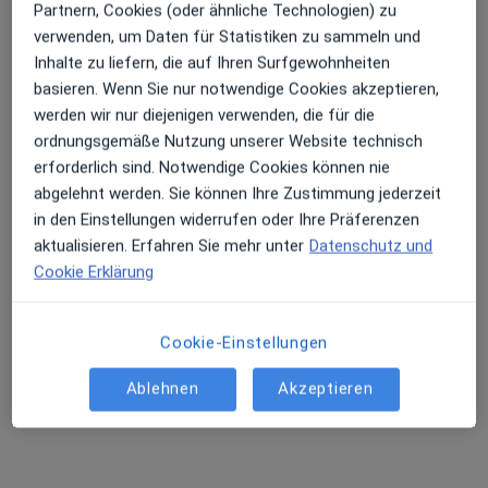
Partnern, Cookies (oder ähnliche Technologien) zu
verwenden, um Daten für Statistiken zu sammeln und
Inhalte zu liefern, die auf Ihren Surfgewohnheiten
basieren. Wenn Sie nur notwendige Cookies akzeptieren,
werden wir nur diejenigen verwenden, die für die
ordnungsgemäße Nutzung unserer Website technisch
erforderlich sind. Notwendige Cookies können nie
abgelehnt werden. Sie können Ihre Zustimmung jederzeit
in den Einstellungen widerrufen oder Ihre Präferenzen
Dr. med. Jürgen Krause
aktualisieren. Erfahren Sie mehr unter
Datenschutz und
·
Mehr
Frauenarzt (Gynäkologe)
Cookie Erklärung
368 Bewertungen
Cookie-Einstellungen
Zu Google
Sendlinger-Tor-Platz 10, München
•
Maps
Ablehnen
Akzeptieren
Ganzheitl. Frauenarzt-Zentrum München Dr. Villinger und Kollegen
Dieser Arzt bzw. diese Ärztin bietet keine Online-Terminbuchung an diesem Standort an.
Terminanfrage senden