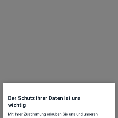
Claudia Sievers
·
Mehr
Frauenärztin (Gynäkologin), Homöopathin
503 Bewertungen
Zu Google
Sendlinger-Tor-Platz 10, München
•
Maps
Ganzheitl. Frauenarzt-Zentrum München Dr. Villinger und Kollegen
Der Schutz ihrer Daten ist uns
Dieser Arzt bzw. diese Ärztin bietet keine Online-Terminbuchung an diesem Standort an.
wichtig
Terminanfrage senden
Mit Ihrer Zustimmung erlauben Sie uns und unseren