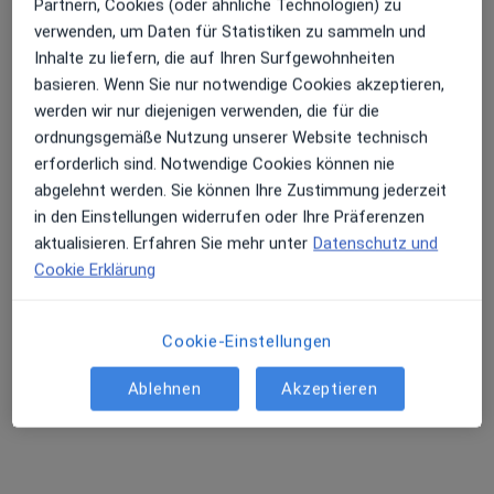
Partnern, Cookies (oder ähnliche Technologien) zu
verwenden, um Daten für Statistiken zu sammeln und
Inhalte zu liefern, die auf Ihren Surfgewohnheiten
basieren. Wenn Sie nur notwendige Cookies akzeptieren,
werden wir nur diejenigen verwenden, die für die
ordnungsgemäße Nutzung unserer Website technisch
erforderlich sind. Notwendige Cookies können nie
abgelehnt werden. Sie können Ihre Zustimmung jederzeit
Dr. med. Susanne Fischer
in den Einstellungen widerrufen oder Ihre Präferenzen
Frauenärztin (Gynäkologin), Akupunkteurin
aktualisieren. Erfahren Sie mehr unter
Datenschutz und
419 Bewertungen
Cookie Erklärung
Neidensteiner Str. 4, Waibstadt
•
Zu Google Maps
Cookie-Einstellungen
Praxis Dr.med. Susanne Fischer Fachärztin für Frauenheilkunde und Geburtshilfe
Dieser Arzt bzw. diese Ärztin bietet keine Online-Terminbuchung an diesem Standort an.
Ablehnen
Akzeptieren
Terminanfrage senden