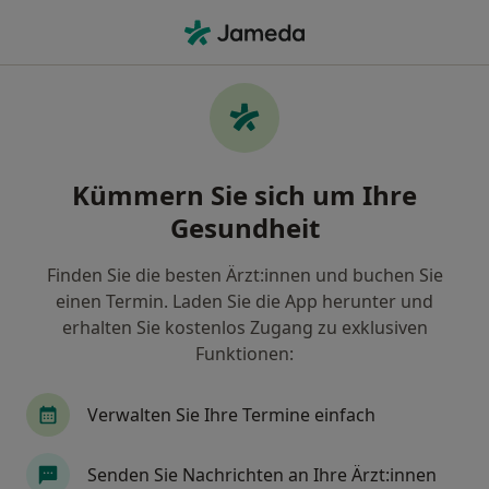
Ha
Ultraschalluntersuchung • Standorf, Baden-Württemberg
Filter & Sortierung
• 1
Zu Google Map
Ultraschalluntersuchung, Standorf
Kümmern Sie sich um Ihre
Wie wir die Suchergebnisse sortieren
Gesundheit
Finden Sie die besten Ärzt:innen und buchen Sie
Welche Terminart möchten Sie buchen?
einen Termin. Laden Sie die App herunter und
Ultraschalluntersuchung
erhalten Sie kostenlos Zugang zu exklusiven
Funktionen:
Verwalten Sie Ihre Termine einfach
Senden Sie Nachrichten an Ihre Ärzt:innen