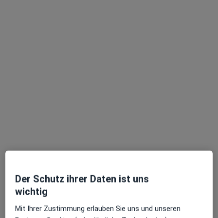
Kübra Genc
·
Mehr
Frauenärztin (Gynäkologin)
105 Bewertungen
Sulzbacher Str. 27, Backnang
•
Zu Google Maps
Praxis Kübra Genc Fachärztin f. Frauenheilkunde und Geburtshilfe
Dieser Arzt bzw. diese Ärztin bietet keine Online-Terminbuchung an diesem Standort an.
Der Schutz ihrer Daten ist uns
wichtig
Terminanfrage senden
Mit Ihrer Zustimmung erlauben Sie uns und unseren