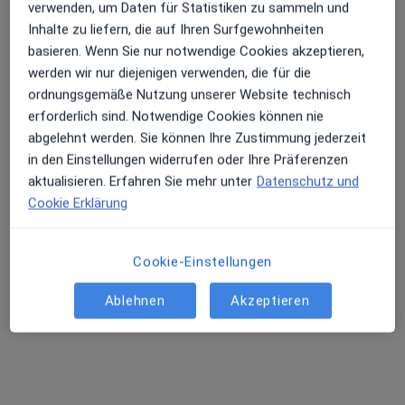
verwenden, um Daten für Statistiken zu sammeln und
Inhalte zu liefern, die auf Ihren Surfgewohnheiten
basieren. Wenn Sie nur notwendige Cookies akzeptieren,
werden wir nur diejenigen verwenden, die für die
ordnungsgemäße Nutzung unserer Website technisch
erforderlich sind. Notwendige Cookies können nie
abgelehnt werden. Sie können Ihre Zustimmung jederzeit
in den Einstellungen widerrufen oder Ihre Präferenzen
aktualisieren. Erfahren Sie mehr unter
Datenschutz und
Dr. med. Maximilian Gangkofner
Cookie Erklärung
·
Mehr
Frauenarzt (Gynäkologe)
363 Bewertungen
Cookie-Einstellungen
Residenzstr. 27, München
•
Zu Google Maps
Ablehnen
Akzeptieren
Praxis Dr.med. Maximilian Gangkofner Facharzt für Frauenheilkunde und Geburtshilfe
Dieser Arzt bzw. diese Ärztin bietet keine Online-Terminbuchung an diesem Standort an.
Terminanfrage senden