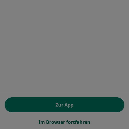
Dieser Arzt bzw. diese Ärztin bietet keine Online-Terminbuchung an diesem Standort an.
Terminanfrage senden
Dr. med. Lilia Nasri
·
Mehr
Frauenärztin (Gynäkologin), Notfallmedizinerin
28 Bewertungen
Zur App
Bahnhofstr. 18 1/2, Augsburg
•
Zu Google Maps
Praxis Dr.med. Lilia Nasri Fachärztin für Frauenheilkunde und Geburtshilfe
Im Browser fortfahren
Dieser Arzt bzw. diese Ärztin bietet keine Online-Terminbuchung an diesem Standort an.