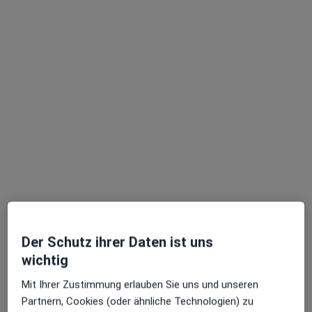
Magdalena Mischner
·
Mehr
Frauenärztin (Gynäkologin)
102 Bewertungen
Zu Google
Sendlinger-Tor-Platz 10, München
•
Maps
Der Schutz ihrer Daten ist uns
Ganzheitl. Frauenarzt-Zentrum München Dr. Villinger und Kollegen
wichtig
Dieser Arzt bzw. diese Ärztin bietet keine Online-Terminbuchung an diesem Standort an.
Mit Ihrer Zustimmung erlauben Sie uns und unseren
Terminanfrage senden
Partnern, Cookies (oder ähnliche Technologien) zu