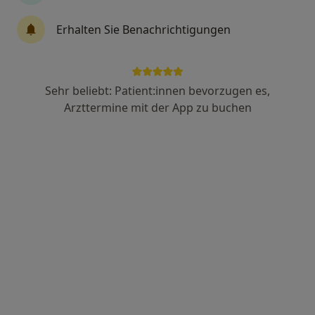
Erhalten Sie Benachrichtigungen
Dr. med. Barbara Dieling-Mavridis
·
Mehr
Frauenärztin (Gynäkologin)
50 Bewertungen
Sehr beliebt: Patient:innen bevorzugen es,
Arzttermine mit der App zu buchen
Augsburger Str. 9 1/2, Augsburg
•
Zu Google Maps
Praxis Dr. Barbara Dieling-Mavridis Fachärztin für Frauenheilkunde und Geburtshilfe
Dieser Arzt bzw. diese Ärztin bietet keine Online-Terminbuchung an diesem Standort an.
Terminanfrage senden
Ärzte und Heilberufler verfügbar
Diese Ärzte und Heilberufler befinden sich
außerhalb von Königsbrunn, Bayern in Gebieten
nahe Ihrer Suche.