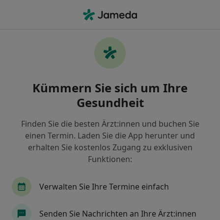
Ha
Frauenarzt (Gynäkologe) • Königsbrunn, Bayern
Filter & Sortierung
Zu Google Maps
Frauenarzt (Gynäkologe) in Königsbrunn:
Kümmern Sie sich um Ihre
Termin buchen mit jameda
Gesundheit
Finden Sie Frauenärzte (Gynäkologen) in
Königsbrunn und buchen Sie online ohne
Finden Sie die besten Ärzt:innen und buchen Sie
zusätzliche Kosten.
einen Termin. Laden Sie die App herunter und
Wie wir die Suchergebnisse sortieren
erhalten Sie kostenlos Zugang zu exklusiven
Funktionen:
Verwalten Sie Ihre Termine einfach
Senden Sie Nachrichten an Ihre Ärzt:innen