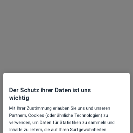
Prof. Dr. med. Dirk A. Hollander
Allgemeinchirurg, Orthopäde & Unfallchirurg, Spezieller
·
Mehr
Unfallchirurg
248 Bewertungen
Hochstr. 49, Frankfurt
•
Zu Google Maps
Vitalicum Praxisgemeinschaft Privatpraxis Orthopädie Prof. Dr. Dirk Hollander Facharzt für Orthopädie und Unfallchirurgie
Dieser Arzt bzw. diese Ärztin bietet keine Online-Terminbuchung an diesem Standort an.
Terminanfrage senden
Der Schutz ihrer Daten ist uns
wichtig
Mit Ihrer Zustimmung erlauben Sie uns und unseren
Partnern, Cookies (oder ähnliche Technologien) zu
verwenden, um Daten für Statistiken zu sammeln und
Inhalte zu liefern, die auf Ihren Surfgewohnheiten