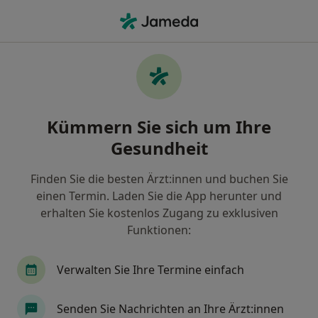
Ha
Ultraschalluntersuchung • Winterhof, Hessen
Filter & Sortierung
• 1
Zu Google Map
Ultraschalluntersuchung, Winterhof
Kümmern Sie sich um Ihre
Wie wir die Suchergebnisse sortieren
Gesundheit
Finden Sie die besten Ärzt:innen und buchen Sie
Welche Terminart möchten Sie buchen?
einen Termin. Laden Sie die App herunter und
Ultraschalluntersuchung
erhalten Sie kostenlos Zugang zu exklusiven
Funktionen:
Verwalten Sie Ihre Termine einfach
Senden Sie Nachrichten an Ihre Ärzt:innen