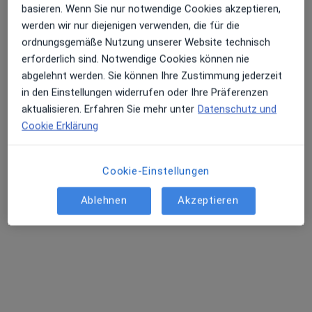
basieren. Wenn Sie nur notwendige Cookies akzeptieren,
werden wir nur diejenigen verwenden, die für die
Dr. med. Aydan Jalilova
ordnungsgemäße Nutzung unserer Website technisch
erforderlich sind. Notwendige Cookies können nie
Frauenärztin (Gynäkologin)
abgelehnt werden. Sie können Ihre Zustimmung jederzeit
435 Bewertungen
in den Einstellungen widerrufen oder Ihre Präferenzen
aktualisieren. Erfahren Sie mehr unter
Datenschutz und
Schillerstr. 30 - 40, Frankfurt
•
Zu Google Maps
Cookie Erklärung
Praxis Dr.med. Aydan Jalilova Fachärztin für Frauenheilkunde und Geburtshilfe
Dieser Arzt bzw. diese Ärztin bietet keine Online-Terminbuchung an diesem Standort an.
Cookie-Einstellungen
Terminanfrage senden
Ablehnen
Akzeptieren