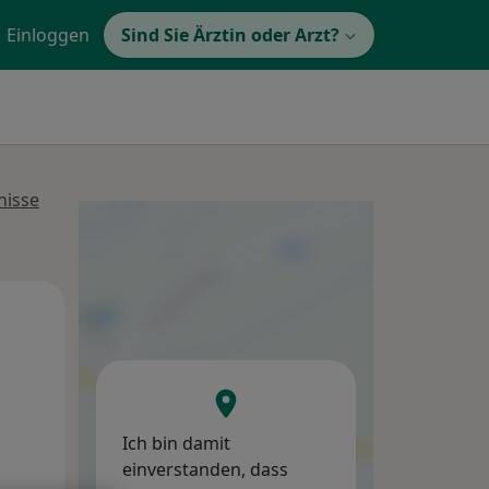
Einloggen
Sind Sie Ärztin oder Arzt?
nisse
Fr,
Sa,
So,
14 Aug
15 Aug
16 Aug
Ich bin damit
einverstanden, dass