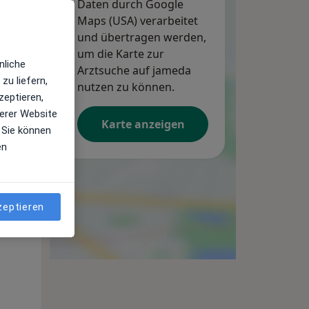
Daten durch Google
Maps (USA) verarbeitet
und übertragen werden,
um die Karte zur
nliche
Arztsuche auf jameda
zu liefern,
nutzen zu können.
zeptieren,
Fr,
Sa,
So,
erer Website
14 Aug
15 Aug
16 Aug
Karte anzeigen
 Sie können
en
zeptieren