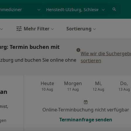
et, Erkrankung, Name
z.B. Berlin
Mehr Filter
Sortierung
urg: Termin buchen mit
Wie wir die Suchergeb
lzburg und buchen Sie online ohne
sortieren
Heute
Morgen
Mi,
Do,
10 Aug
11 Aug
12 Aug
13 Aug
ian
nist,
Online-Terminbuchung nicht verfügbar
Terminanfrage senden
gen