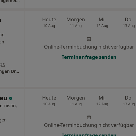
Praxis Dr.med. Markus Flotho Facharzt für Allgemeinmedizin
n
Heute
Morgen
Mi,
Do,
10 Aug
11 Aug
12 Aug
13 Aug
hr
en
Online-Terminbuchung nicht verfügbar
Terminanfrage senden
ps
Praxis für ganzheit. Medizin Hamburg-Stellingen Dr.med. Ariane Deu und Christian Kuschel
Deu
Heute
Morgen
Mi,
Do,
10 Aug
11 Aug
12 Aug
13 Aug
ernistin,
gen
Online-Terminbuchung nicht verfügbar
Terminanfrage senden