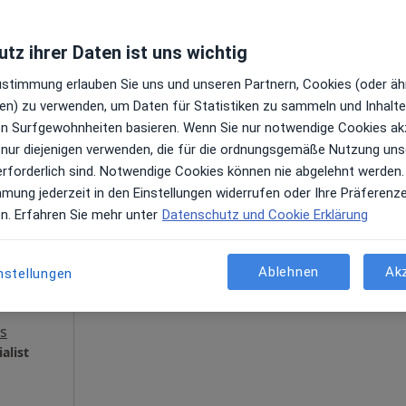
ogle
tz ihrer Daten ist uns wichtig
Zustimmung erlauben Sie uns und unseren Partnern, Cookies (oder äh
en) zu verwenden, um Daten für Statistiken zu sammeln und Inhalte 
ren Surfgewohnheiten basieren. Wenn Sie nur notwendige Cookies ak
imme
Heute
Morgen
Mi,
Do,
 nur diejenigen verwenden, die für die ordnungsgemäße Nutzung uns
10 Aug
11 Aug
12 Aug
13 Aug
ischer
erforderlich sind. Notwendige Cookies können nie abgelehnt werden.
mmung jederzeit in den Einstellungen widerrufen oder Ihre Präferenz
en
Online-Terminbuchung nicht verfügbar
en. Erfahren Sie mehr unter
Datenschutz und Cookie Erklärung
Terminanfrage senden
Ablehnen
Ak
nstellungen
s
alist