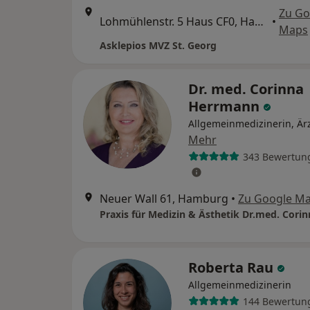
Zu Go
Lohmühlenstr. 5 Haus CF0, Hamburg
•
Maps
Asklepios MVZ St. Georg
Dr. med. Corinna
Herrmann
Allgemeinmedizinerin, Ärz
Mehr
343 Bewertun
Neuer Wall 61, Hamburg
•
Zu Google M
Roberta Rau
Allgemeinmedizinerin
144 Bewertun