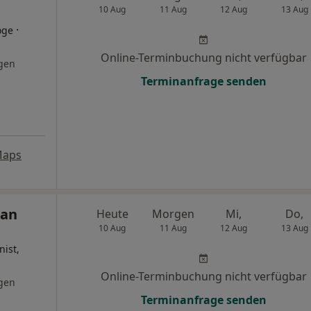
10 Aug
11 Aug
12 Aug
13 Aug
·
oge
Online-Terminbuchung nicht verfügbar
gen
Terminanfrage senden
Maps
ian
Heute
Morgen
Mi,
Do,
10 Aug
11 Aug
12 Aug
13 Aug
nist,
Online-Terminbuchung nicht verfügbar
gen
Terminanfrage senden