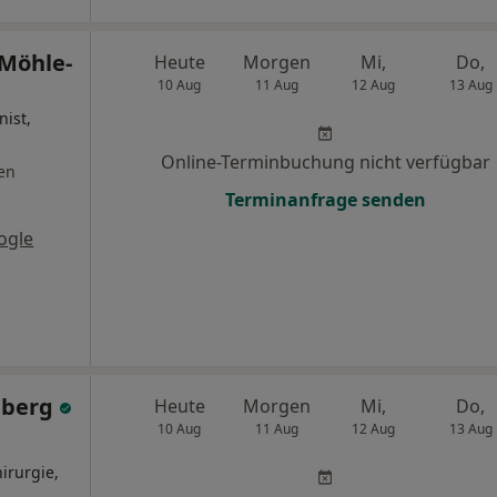
Möhle-
Heute
Morgen
Mi,
Do,
10 Aug
11 Aug
12 Aug
13 Aug
nist,
Online-Terminbuchung nicht verfügbar
en
Terminanfrage senden
ogle
dberg
Heute
Morgen
Mi,
Do,
10 Aug
11 Aug
12 Aug
13 Aug
irurgie,