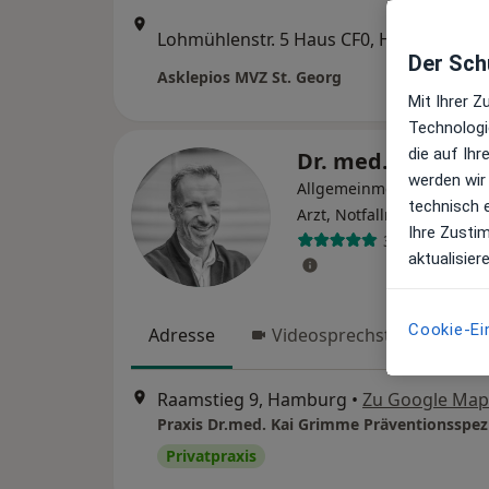
Zu Go
Lohmühlenstr. 5 Haus CF0, Hamburg
•
Maps
Der Schu
Asklepios MVZ St. Georg
Mit Ihrer 
Technologi
die auf Ih
Dr. med. Kai Gr
werden wir
Allgemeinmediziner, Prakt
technisch 
Arzt, Notfallmediziner
Ihre Zusti
32 Bewertung
aktualisier
Cookie-Ei
Adresse
Videosprechstunde
Raamstieg 9, Hamburg
•
Zu Google Map
Praxis Dr.med. Kai Grimme Präventionsspezi
Privatpraxis