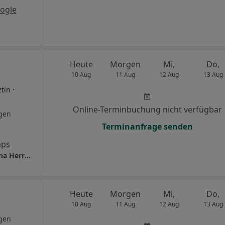
ogle
Heute
Morgen
Mi,
Do,
10 Aug
11 Aug
12 Aug
13 Aug
·
tin
Online-Terminbuchung nicht verfügbar
gen
Terminanfrage senden
aps
Praxis für Medizin & Ästhetik Dr.med. Corinna Herrmann
Heute
Morgen
Mi,
Do,
10 Aug
11 Aug
12 Aug
13 Aug
gen