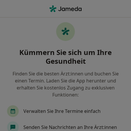
Ha
Augenfalten • Wetter, Nordrhein-Westfalen
Filter & Sortierung
• 1
Zu Google Map
Augenfalten, Wetter
Kümmern Sie sich um Ihre
Wie wir die Suchergebnisse sortieren
Gesundheit
Finden Sie die besten Ärzt:innen und buchen Sie
Nach welchem Fachgebiet suchen Sie?
einen Termin. Laden Sie die App herunter und
Plastischer & Ästhetischer Chirurg
Handchiru
erhalten Sie kostenlos Zugang zu exklusiven
Funktionen:
Verwalten Sie Ihre Termine einfach
Senden Sie Nachrichten an Ihre Ärzt:innen