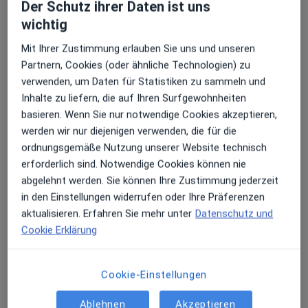
Dieser Arzt bzw. diese Ärztin bietet keine Online-Terminbuchung an diesem Standort an.
Der Schutz ihrer Daten ist uns
wichtig
Terminanfrage senden
Mit Ihrer Zustimmung erlauben Sie uns und unseren
Partnern, Cookies (oder ähnliche Technologien) zu
verwenden, um Daten für Statistiken zu sammeln und
Inhalte zu liefern, die auf Ihren Surfgewohnheiten
basieren. Wenn Sie nur notwendige Cookies akzeptieren,
werden wir nur diejenigen verwenden, die für die
ordnungsgemäße Nutzung unserer Website technisch
erforderlich sind. Notwendige Cookies können nie
abgelehnt werden. Sie können Ihre Zustimmung jederzeit
Anna Mnatsakanyan MD
in den Einstellungen widerrufen oder Ihre Präferenzen
Plastische & Ästhetische Chirurgin
aktualisieren. Erfahren Sie mehr unter
Datenschutz und
33 Bewertungen
Cookie Erklärung
Cookie-Einstellungen
Adresse
Videosprechstunde
Ablehnen
Akzeptieren