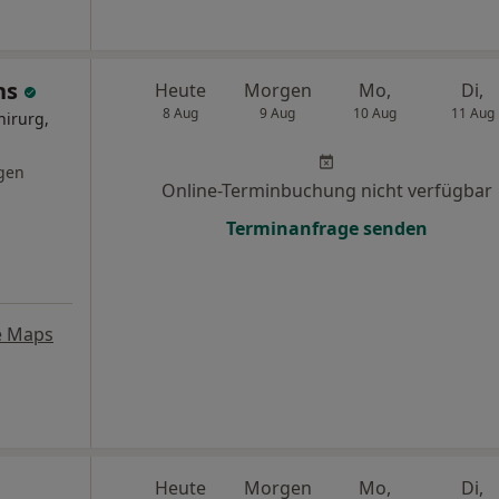
chs
Heute
Morgen
Mo,
Di,
8 Aug
9 Aug
10 Aug
11 Aug
hirurg,
gen
Online-Terminbuchung nicht verfügbar
Terminanfrage senden
e Maps
Heute
Morgen
Mo,
Di,