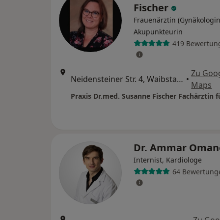
Fischer
Frauenärztin (Gynäkologin
Akupunkteurin
419 Bewertun
Zu Goo
Neidensteiner Str. 4, Waibstadt
•
Maps
Dr. Ammar Oman
Internist, Kardiologe
64 Bewertung