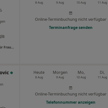
8 Aug
9 Aug
10 Aug
11 Aug
),
Online-Terminbuchung nicht verfügbar
gen
Terminanfrage senden
gle
Praxis Dr.med. Susanne Fischer Fachärztin für Frauenheilkunde und Geburtshilfe
ovic
Heute
Morgen
Mo,
Di,
8 Aug
9 Aug
10 Aug
11 Aug
en
Online-Terminbuchung nicht verfügbar
Telefonnummer anzeigen