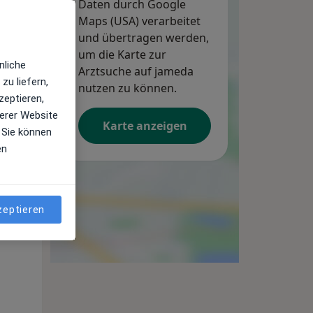
Daten durch Google
Maps (USA) verarbeitet
und übertragen werden,
um die Karte zur
nliche
Arztsuche auf jameda
zu liefern,
nutzen zu können.
zeptieren,
erer Website
Karte anzeigen
 Sie können
en
Mi,
Do,
Fr,
12 Aug
13 Aug
14 Aug
zeptieren