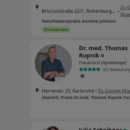
Zu 
Bricciusstraße 22/1, Rottenburg am Neckar
•
Map
Naturheilarztpraxis Annette Johnson
Privatpraxis
Dr. med. Thomas
Rupnik
Frauenarzt (Gynäkologe)
162 Bewertun
Herrenstr. 23, Karlsruhe
•
Zu Google Ma
Julia Scheibner