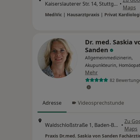
Zu Goo
Kaiserslauterer Str. 14, Stuttgart
•
Maps
Dr. med. Saskia v
Sanden
Allgemeinmedizinerin,
Akupunkteurin, Homöopa
Mehr
82 Bewertung
Adresse
Videosprechstunde
Zu Go
Waldschloßstraße 1, Baden-Baden
•
Maps