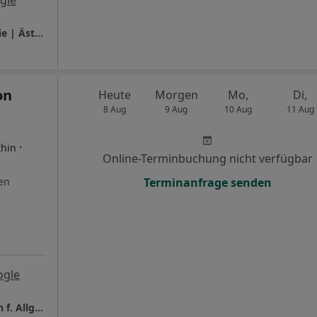
gle
MediVic | Hausarztpraxis | Privat Kardiologie | Ästhetische Medizin
on
Heute
Morgen
Mo,
Di,
8 Aug
9 Aug
10 Aug
11 Aug
·
thin
Online-Terminbuchung nicht verfügbar
en
Terminanfrage senden
ogle
Praxis Dr.med. Saskia von Sanden Fachärztin f. Allgemeinmedizin