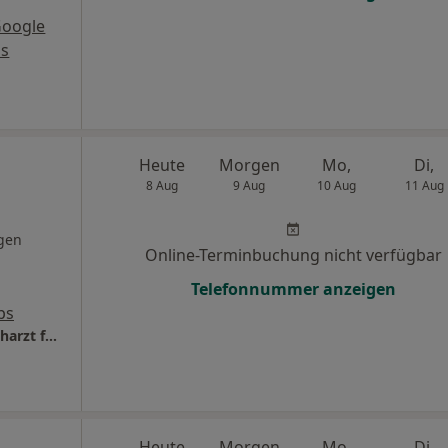
Google
s
Heute
Morgen
Mo,
Di,
8 Aug
9 Aug
10 Aug
11 Aug
gen
Online-Terminbuchung nicht verfügbar
Telefonnummer anzeigen
ps
überörtl. Praxis Dr.med. Thomas Rupnik Facharzt für Frauenheilkunde und Geburtshilfe
Heute
Morgen
Mo,
Di,