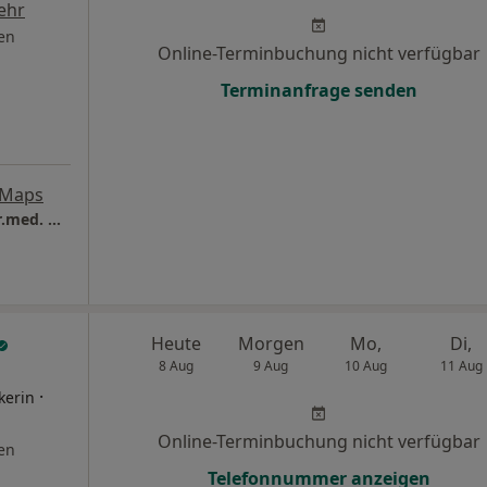
ehr
en
Online-Terminbuchung nicht verfügbar
Terminanfrage senden
 Maps
RNH - Radiologie u. Neurologie am Hafen Dr.med. Matthias Böhmert
Heute
Morgen
Mo,
Di,
8 Aug
9 Aug
10 Aug
11 Aug
·
kerin
Online-Terminbuchung nicht verfügbar
en
Telefonnummer anzeigen