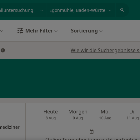
et, Erkrankung, Name
z.B. Berlin
Mehr Filter
Sortierung
Wie wir die Suchergebnisse s
Heute
Morgen
Mo,
Di,
8 Aug
9 Aug
10 Aug
11 Aug
mediziner
Online-Terminbuchung nicht verfügbar