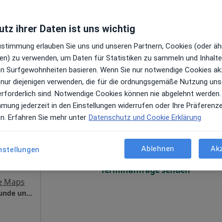
gen
Terminanfrage senden
tz ihrer Daten ist uns wichtig
oogle
s
Zustimmung erlauben Sie uns und unseren Partnern, Cookies (oder äh
inmedizin
en) zu verwenden, um Daten für Statistiken zu sammeln und Inhalte 
ren Surfgewohnheiten basieren. Wenn Sie nur notwendige Cookies ak
 nur diejenigen verwenden, die für die ordnungsgemäße Nutzung uns
erforderlich sind. Notwendige Cookies können nie abgelehnt werden.
mmung jederzeit in den Einstellungen widerrufen oder Ihre Präferenz
Heute
Morgen
Mo,
Di,
en. Erfahren Sie mehr unter
Datenschutz und Cookie Erklärung
8 Aug
9 Aug
10 Aug
11 Aug
·
Mehr
)
gen
Ablehnen
Ak
nstellungen
Online-Terminbuchung nicht verfügbar
Terminanfrage senden
e Maps
Praxis Kübra Genc Fachärztin f. Frauenheilkunde und Geburtshilfe