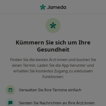
Ha
Ultraschalluntersuchung • Hollertal, Rheinland-Pfalz
Filter & Sortierung
• 1
Zu Google Map
Ultraschalluntersuchung, Hollertal
Kümmern Sie sich um Ihre
Wie wir die Suchergebnisse sortieren
Gesundheit
Finden Sie die besten Ärzt:innen und buchen Sie
Welche Terminart möchten Sie buchen?
einen Termin. Laden Sie die App herunter und
Ultraschalluntersuchung
erhalten Sie kostenlos Zugang zu exklusiven
Funktionen:
Verwalten Sie Ihre Termine einfach
Senden Sie Nachrichten an Ihre Ärzt:innen