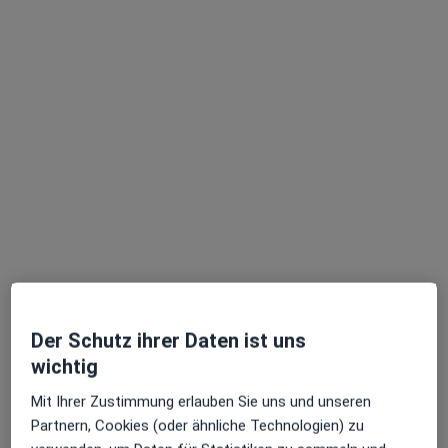
Roderich Deinzer
Frauenarzt (Gynäkologe)
218 Bewertungen
Adresse
Videosprechstunde
Hauptstr. 18, Gerolstein
•
Zu Google Maps
Praxis Roderich Deinzer Facharzt für Frauenheilkunde und Geburtshilfe
Dieser Arzt bzw. diese Ärztin bietet keine Online-Terminbuchung an diesem Standort an.
Terminanfrage senden
Der Schutz ihrer Daten ist uns
wichtig
Mit Ihrer Zustimmung erlauben Sie uns und unseren
Partnern, Cookies (oder ähnliche Technologien) zu