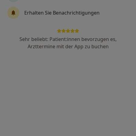
Erhalten Sie Benachrichtigungen
Stefan Kage
·
Mehr
Allgemeinmediziner
284 Bewertungen
Sehr beliebt: Patient:innen bevorzugen es,
Arzttermine mit der App zu buchen
Hauptstr. 15, Neustadt
•
Zu Google Maps
Hausarztmedizin im alten Amt
Dieser Arzt bzw. diese Ärztin bietet keine Online-Terminbuchung an diesem Standort an.
Terminanfrage senden