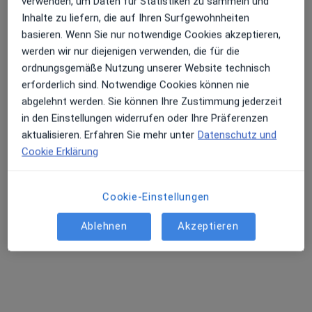
verwenden, um Daten für Statistiken zu sammeln und
Inhalte zu liefern, die auf Ihren Surfgewohnheiten
basieren. Wenn Sie nur notwendige Cookies akzeptieren,
werden wir nur diejenigen verwenden, die für die
ordnungsgemäße Nutzung unserer Website technisch
Dr. med. Berthold Eul
erforderlich sind. Notwendige Cookies können nie
Internist, Rheumatologe, Notfallmediziner
abgelehnt werden. Sie können Ihre Zustimmung jederzeit
92 Bewertungen
in den Einstellungen widerrufen oder Ihre Präferenzen
aktualisieren. Erfahren Sie mehr unter
Datenschutz und
Cookie Erklärung
Schulstr. 92, Hermeskeil
•
Zu Google Maps
Praxis Dr.med. Berthold Eul Facharzt für Innere Medizin und Rheumatologie
Dieser Arzt bzw. diese Ärztin bietet keine Online-Terminbuchung an diesem Standort an.
Cookie-Einstellungen
Terminanfrage senden
Ablehnen
Akzeptieren