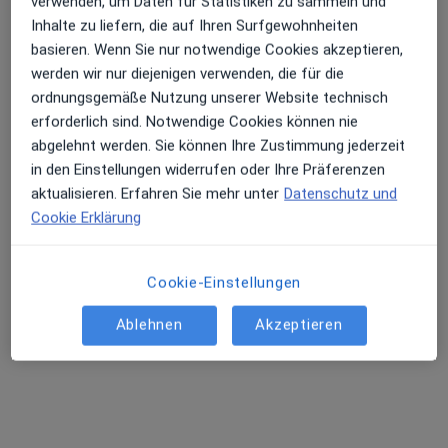
verwenden, um Daten für Statistiken zu sammeln und
Inhalte zu liefern, die auf Ihren Surfgewohnheiten
basieren. Wenn Sie nur notwendige Cookies akzeptieren,
werden wir nur diejenigen verwenden, die für die
ordnungsgemäße Nutzung unserer Website technisch
Dr. med. Berthold Eul
erforderlich sind. Notwendige Cookies können nie
Internist, Rheumatologe, Notfallmediziner
abgelehnt werden. Sie können Ihre Zustimmung jederzeit
92 Bewertungen
in den Einstellungen widerrufen oder Ihre Präferenzen
aktualisieren. Erfahren Sie mehr unter
Datenschutz und
Cookie Erklärung
Schulstr. 92, Hermeskeil
•
Zu Google Maps
Praxis Dr.med. Berthold Eul Facharzt für Innere Medizin und Rheumatologie
Dieser Arzt bzw. diese Ärztin bietet keine Online-Terminbuchung an diesem Standort an.
Cookie-Einstellungen
Terminanfrage senden
Ablehnen
Akzeptieren