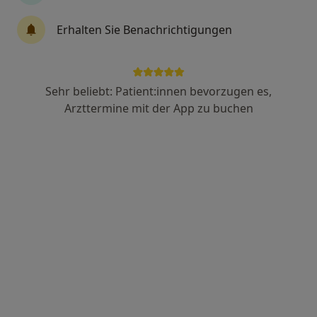
Erhalten Sie Benachrichtigungen
Stefan Kage
·
Mehr
Allgemeinmediziner
284 Bewertungen
Sehr beliebt: Patient:innen bevorzugen es,
Arzttermine mit der App zu buchen
Hauptstr. 15, Neustadt
•
Zu Google Maps
Hausarztmedizin im alten Amt
Dieser Arzt bzw. diese Ärztin bietet keine Online-Terminbuchung an diesem Standort an.
Terminanfrage senden