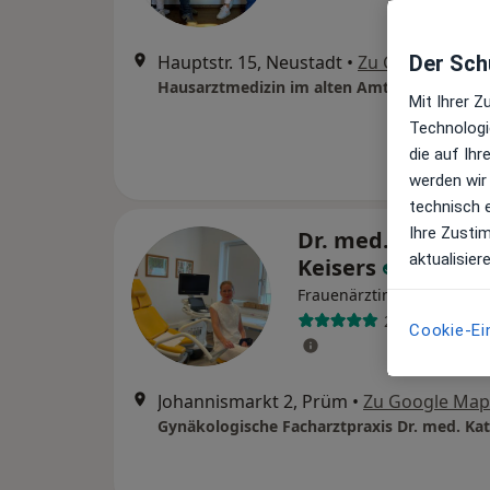
Hauptstr. 15, Neustadt
•
Zu Google Map
Der Schu
Hausarztmedizin im alten Amt
Mit Ihrer 
Technologi
die auf Ih
werden wir
technisch 
Ihre Zusti
Dr. med. Kathari
aktualisier
Keisers
Frauenärztin (Gynäkologin
263 Bewertun
Cookie-Ei
Johannismarkt 2, Prüm
•
Zu Google Map