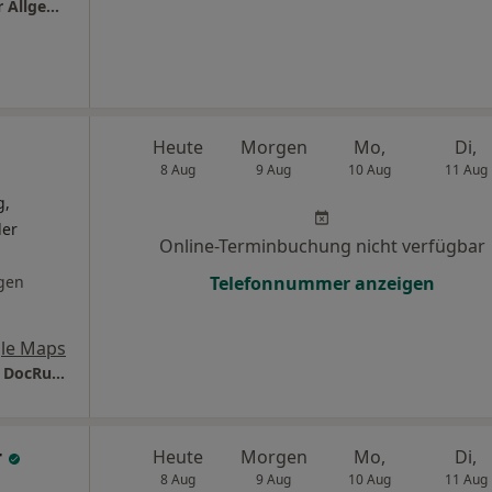
Praxis Dr.med. Rainer Schneider Facharzt für Allgemeinmedizin
Heute
Morgen
Mo,
Di,
8 Aug
9 Aug
10 Aug
11 Aug
g,
ler
Online-Terminbuchung nicht verfügbar
gen
Telefonnummer anzeigen
le Maps
Dr. Stephan Rummel - Orthopädische Praxis DocRummel
r
Heute
Morgen
Mo,
Di,
8 Aug
9 Aug
10 Aug
11 Aug