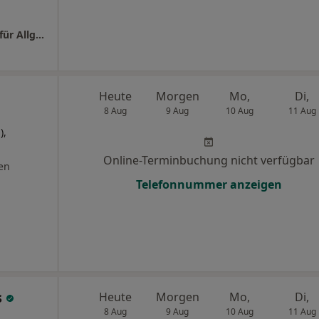
Hausarztpraxis Dr. Eran Schenhaw Facharzt für Allgemeinmedizin
Heute
Morgen
Mo,
Di,
8 Aug
9 Aug
10 Aug
11 Aug
),
Online-Terminbuchung nicht verfügbar
en
Telefonnummer anzeigen
s
Heute
Morgen
Mo,
Di,
8 Aug
9 Aug
10 Aug
11 Aug