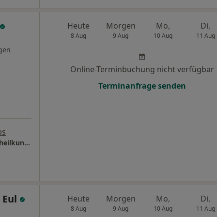
Heute
Morgen
Mo,
Di,
8 Aug
9 Aug
10 Aug
11 Aug
gen
Online-Terminbuchung nicht verfügbar
Terminanfrage senden
ps
Praxis Roderich Deinzer Facharzt für Frauenheilkunde und Geburtshilfe
 Eul
Heute
Morgen
Mo,
Di,
8 Aug
9 Aug
10 Aug
11 Aug