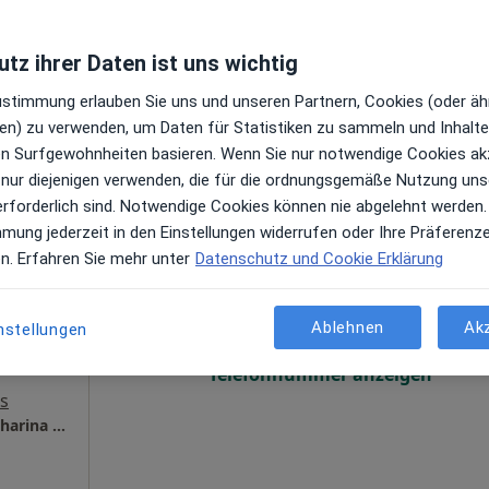
Terminanfrage senden
s
tz ihrer Daten ist uns wichtig
Zustimmung erlauben Sie uns und unseren Partnern, Cookies (oder äh
en) zu verwenden, um Daten für Statistiken zu sammeln und Inhalte 
ren Surfgewohnheiten basieren. Wenn Sie nur notwendige Cookies ak
 nur diejenigen verwenden, die für die ordnungsgemäße Nutzung uns
erforderlich sind. Notwendige Cookies können nie abgelehnt werden.
mmung jederzeit in den Einstellungen widerrufen oder Ihre Präferenz
na
Heute
Morgen
Mo,
Di,
en. Erfahren Sie mehr unter
Datenschutz und Cookie Erklärung
8 Aug
9 Aug
10 Aug
11 Aug
)
gen
Ablehnen
Ak
nstellungen
Online-Terminbuchung nicht verfügbar
Telefonnummer anzeigen
s
Gynäkologische Facharztpraxis Dr. med. Katharina Keisers