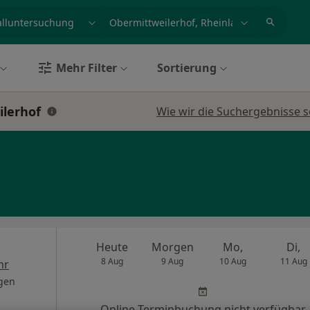
et, Erkrankung, Name
z.B. Berlin
Mehr Filter
Sortierung
ilerhof
Wie wir die Suchergebnisse s
Heute
Morgen
Mo,
Di,
8 Aug
9 Aug
10 Aug
11 Aug
hr
gen
Online-Terminbuchung nicht verfügbar