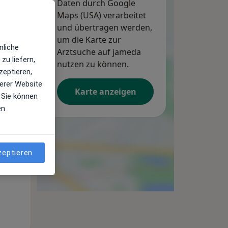
Daten durch Google
Maps (USA) verarbeitet
und übertragen werden,
um die Karte zur
nliche
Arztsuche auf jameda
zu liefern,
nutzen zu können.
zeptieren,
erer Website
Karte anzeigen
 Sie können
en
Mi,
Do,
Fr,
12 Aug
13 Aug
14 Aug
zeptieren