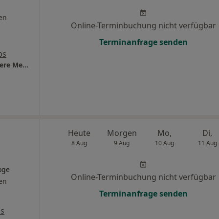
en
Online-Terminbuchung nicht verfügbar
Terminanfrage senden
ps
Praxis Dr.med. Berthold Eul Facharzt für Innere Medizin und Rheumatologie
Heute
Morgen
Mo,
Di,
8 Aug
9 Aug
10 Aug
11 Aug
oge
Online-Terminbuchung nicht verfügbar
en
Terminanfrage senden
ps