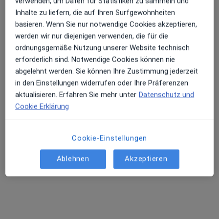
verwenden, um Daten für Statistiken zu sammeln und
Inhalte zu liefern, die auf Ihren Surfgewohnheiten
basieren. Wenn Sie nur notwendige Cookies akzeptieren,
werden wir nur diejenigen verwenden, die für die
ordnungsgemäße Nutzung unserer Website technisch
Dr. med. Berthold Eul
erforderlich sind. Notwendige Cookies können nie
Internist, Rheumatologe, Notfallmediziner
abgelehnt werden. Sie können Ihre Zustimmung jederzeit
92 Bewertungen
in den Einstellungen widerrufen oder Ihre Präferenzen
aktualisieren. Erfahren Sie mehr unter
Datenschutz und
Cookie Erklärung
Schulstr. 92, Hermeskeil
•
Zu Google Maps
Praxis Dr.med. Berthold Eul Facharzt für Innere Medizin und Rheumatologie
Dieser Arzt bzw. diese Ärztin bietet keine Online-Terminbuchung an diesem Standort an.
Cookie-Einstellungen
Terminanfrage senden
Ablehnen
Akzeptieren