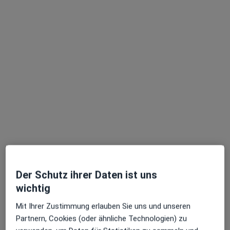
Roderich Deinzer
Frauenarzt (Gynäkologe)
218 Bewertungen
Adresse
Videosprechstunde
Hauptstr. 18, Gerolstein
•
Zu Google Maps
Praxis Roderich Deinzer Facharzt für Frauenheilkunde und Geburtshilfe
Dieser Arzt bzw. diese Ärztin bietet keine Online-Terminbuchung an diesem Standort an.
Terminanfrage senden
Der Schutz ihrer Daten ist uns
wichtig
Mit Ihrer Zustimmung erlauben Sie uns und unseren
Partnern, Cookies (oder ähnliche Technologien) zu