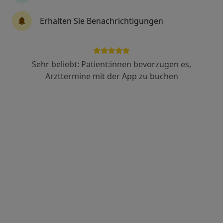
Erhalten Sie Benachrichtigungen
Stefan Kage
·
Mehr
Allgemeinmediziner
284 Bewertungen
Sehr beliebt: Patient:innen bevorzugen es,
Arzttermine mit der App zu buchen
Hauptstr. 15, Neustadt
•
Zu Google Maps
Hausarztmedizin im alten Amt
Dieser Arzt bzw. diese Ärztin bietet keine Online-Terminbuchung an diesem Standort an.
Terminanfrage senden