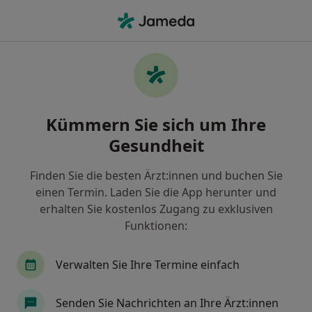
Ha
Ultraschalluntersuchung • Schwalberhof, Rheinland-Pfalz
Filter & Sortierung
• 1
Zu Google Map
Ultraschalluntersuchung, Schwalberhof
Kümmern Sie sich um Ihre
Wie wir die Suchergebnisse sortieren
Gesundheit
Finden Sie die besten Ärzt:innen und buchen Sie
Welche Terminart möchten Sie buchen?
einen Termin. Laden Sie die App herunter und
Ultraschalluntersuchung
erhalten Sie kostenlos Zugang zu exklusiven
Funktionen:
Verwalten Sie Ihre Termine einfach
Senden Sie Nachrichten an Ihre Ärzt:innen