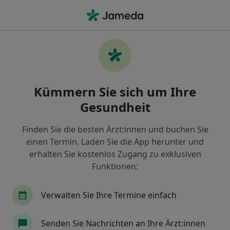
Ha
Ultraschalluntersuchung • Stollbeck, Baden-Württemberg
Filter & Sortierung
• 1
Zu Google Map
Ultraschalluntersuchung, Stollbeck
Kümmern Sie sich um Ihre
Wie wir die Suchergebnisse sortieren
Gesundheit
Finden Sie die besten Ärzt:innen und buchen Sie
Welche Terminart möchten Sie buchen?
einen Termin. Laden Sie die App herunter und
Ultraschalluntersuchung
erhalten Sie kostenlos Zugang zu exklusiven
Funktionen:
Verwalten Sie Ihre Termine einfach
Senden Sie Nachrichten an Ihre Ärzt:innen