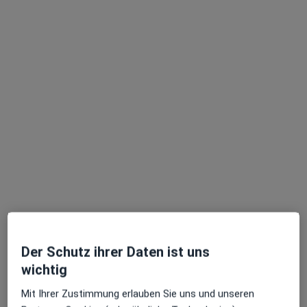
Dr. med. Jörg Fuchs
Allgemeinchirurg, Gefäßchirurg, Phlebologe
173 Bewertungen
Adresse
Videosprechstunde
Goetheplatz 10, Ravensburg
•
Zu Google Maps
Dr. med. Jörg Fuchs c/o Praxis Dr. Amann
Privatpraxis
Dieser Arzt bzw. diese Ärztin bietet keine Online-Terminbuchung an diesem Standort an.
Der Schutz ihrer Daten ist uns
wichtig
Terminanfrage senden
Mit Ihrer Zustimmung erlauben Sie uns und unseren