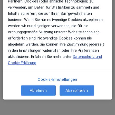
Partnern, Cookies (oder ähnliche Technologien) zu
verwenden, um Daten für Statistiken zu sammeln und
Inhalte zu liefern, die auf Ihren Surfgewohnheiten
basieren. Wenn Sie nur notwendige Cookies akzeptieren,
werden wir nur diejenigen verwenden, die für die
ordnungsgemäße Nutzung unserer Website technisch
erforderlich sind. Notwendige Cookies können nie
abgelehnt werden. Sie können Ihre Zustimmung jederzeit
Dr. med. Susanne Fischer
in den Einstellungen widerrufen oder Ihre Präferenzen
Frauenärztin (Gynäkologin), Akupunkteurin
aktualisieren. Erfahren Sie mehr unter
Datenschutz und
419 Bewertungen
Cookie Erklärung
Neidensteiner Str. 4, Waibstadt
•
Zu Google Maps
Cookie-Einstellungen
Praxis Dr.med. Susanne Fischer Fachärztin für Frauenheilkunde und Geburtshilfe
Dieser Arzt bzw. diese Ärztin bietet keine Online-Terminbuchung an diesem Standort an.
Ablehnen
Akzeptieren
Terminanfrage senden