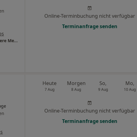
en
Online-Terminbuchung nicht verfügbar
Terminanfrage senden
ps
Praxis Dr.med. Berthold Eul Facharzt für Innere Medizin und Rheumatologie
Heute
Morgen
So,
Mo,
7 Aug
8 Aug
9 Aug
10 Aug
oge
Online-Terminbuchung nicht verfügbar
en
Terminanfrage senden
ps