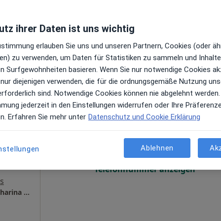
Terminanfrage senden
s
tz ihrer Daten ist uns wichtig
Zustimmung erlauben Sie uns und unseren Partnern, Cookies (oder äh
en) zu verwenden, um Daten für Statistiken zu sammeln und Inhalte 
ren Surfgewohnheiten basieren. Wenn Sie nur notwendige Cookies ak
 nur diejenigen verwenden, die für die ordnungsgemäße Nutzung uns
erforderlich sind. Notwendige Cookies können nie abgelehnt werden.
mmung jederzeit in den Einstellungen widerrufen oder Ihre Präferenz
na
Heute
Morgen
So,
Mo,
en. Erfahren Sie mehr unter
Datenschutz und Cookie Erklärung
7 Aug
8 Aug
9 Aug
10 Aug
)
gen
Ablehnen
Ak
nstellungen
Online-Terminbuchung nicht verfügbar
Telefonnummer anzeigen
s
Gynäkologische Facharztpraxis Dr. med. Katharina Keisers