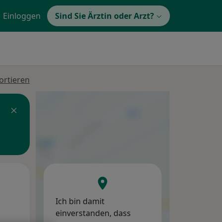
Einloggen
Sind Sie Ärztin oder Arzt?
ortieren
Di,
Mi,
Do,
11 Aug
12 Aug
13 Aug
Ich bin damit
einverstanden, dass