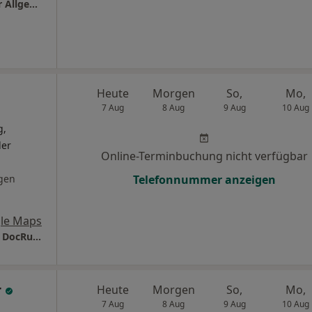
Praxis Dr.med. Rainer Schneider Facharzt für Allgemeinmedizin
Heute
Morgen
So,
Mo,
7 Aug
8 Aug
9 Aug
10 Aug
g,
ler
Online-Terminbuchung nicht verfügbar
gen
Telefonnummer anzeigen
le Maps
Dr. Stephan Rummel - Orthopädische Praxis DocRummel
r
Heute
Morgen
So,
Mo,
7 Aug
8 Aug
9 Aug
10 Aug