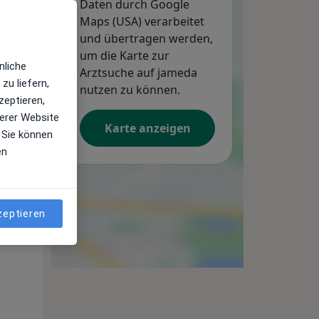
Daten durch Google
Maps (USA) verarbeitet
und übertragen werden,
um die Karte zur
nliche
Arztsuche auf jameda
zu liefern,
nutzen zu können.
zeptieren,
erer Website
Karte anzeigen
 Sie können
en
Di,
Mi,
Do,
11 Aug
12 Aug
13 Aug
zeptieren