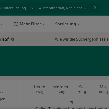
et, Erkrankung, Name
z.B. Berlin
Mehr Filter
Sortierung
rhof
Wie wir die Suchergebnisse s
Heute
Morgen
So,
Mo,
7 Aug
8 Aug
9 Aug
10 Aug
hr
gen
Online-Terminbuchung nicht verfügbar