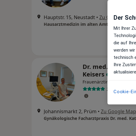
Hauptstr. 15, Neustadt
•
Zu Google Map
Der Schu
Hausarztmedizin im alten Amt
Mit Ihrer 
Technologi
die auf Ih
werden wir
technisch 
Ihre Zusti
Dr. med. Kathari
aktualisier
Keisers
Frauenärztin (Gynäkologin
263 Bewertun
Cookie-Ei
Johannismarkt 2, Prüm
•
Zu Google Map