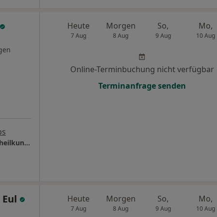
Heute
Morgen
So,
Mo,
7 Aug
8 Aug
9 Aug
10 Aug
gen
Online-Terminbuchung nicht verfügbar
Terminanfrage senden
ps
Praxis Roderich Deinzer Facharzt für Frauenheilkunde und Geburtshilfe
 Eul
Heute
Morgen
So,
Mo,
7 Aug
8 Aug
9 Aug
10 Aug