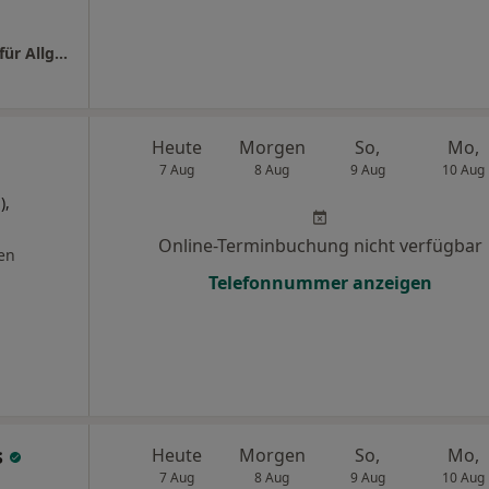
Hausarztpraxis Dr. Eran Schenhaw Facharzt für Allgemeinmedizin
Heute
Morgen
So,
Mo,
7 Aug
8 Aug
9 Aug
10 Aug
),
Online-Terminbuchung nicht verfügbar
en
Telefonnummer anzeigen
s
Heute
Morgen
So,
Mo,
7 Aug
8 Aug
9 Aug
10 Aug