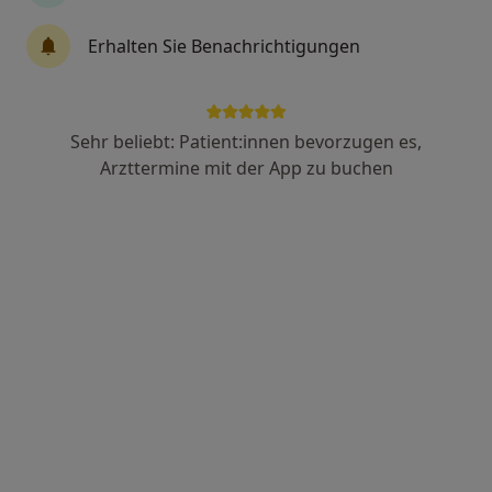
311 Bewertungen
Erhalten Sie Benachrichtigungen
Grindelberg 3, Hamburg
•
Zu Google Maps
Frauenarztzentrum Harvestehude Dr.med. Nina Sturm & Dr. med. Christina Bossler
Sehr beliebt: Patient:innen bevorzugen es,
Dieser Arzt bzw. diese Ärztin bietet keine Online-Terminbuchung an diesem Standort an.
Arzttermine mit der App zu buchen
Terminanfrage senden
Dr. med. Christina Bossler
·
Mehr
Frauenärztin (Gynäkologin)