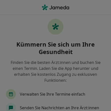
Ha
Frauenarzt (Gynäkologe) • Marienthal, Hamburg, Hamburg
Filter & Sortierung
Zu Google Maps
Frauenärzte (Gynäkologen) in Hamburg,
Kümmern Sie sich um Ihre
Marienthal
Gesundheit
Wie wir die Suchergebnisse sortieren
Finden Sie die besten Ärzt:innen und buchen Sie
einen Termin. Laden Sie die App herunter und
erhalten Sie kostenlos Zugang zu exklusiven
Funktionen:
Verwalten Sie Ihre Termine einfach
Dr. med. Nina Sturm
Senden Sie Nachrichten an Ihre Ärzt:innen
Frauenärztin (Gynäkologin)