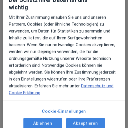
wichtig
Adresse
Videosprechstunde
Mit Ihrer Zustimmung erlauben Sie uns und unseren
Partnern, Cookies (oder ähnliche Technologien) zu
verwenden, um Daten für Statistiken zu sammeln und
Im Alten Dorfe 24, Hamburg
•
Zu Google Maps
Inhalte zu liefern, die auf Ihren Surfgewohnheiten
Praxis Dr. K. Abou Deif-Strathmann Fachärztin für Frauenheilkunde und Geburtshilfe
basieren. Wenn Sie nur notwendige Cookies akzeptieren,
Dieser Arzt bzw. diese Ärztin bietet keine Online-Terminbuchung an diesem Standort an.
werden wir nur diejenigen verwenden, die für die
ordnungsgemäße Nutzung unserer Website technisch
Terminanfrage senden
erforderlich sind. Notwendige Cookies können nie
abgelehnt werden. Sie können Ihre Zustimmung jederzeit
in den Einstellungen widerrufen oder Ihre Präferenzen
aktualisieren. Erfahren Sie mehr unter
Datenschutz und
Cookie Erklärung
Cookie-Einstellungen
Ablehnen
Akzeptieren
Dr. med. Lea Chennaoui