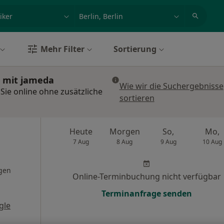
et, Erkrankung, Name
z.B. Berlin
Mehr Filter
Sortierung
n mit jameda
Wie wir die Suchergebnisse
 Sie online ohne zusätzliche
sortieren
Heute
Morgen
So,
Mo,
7 Aug
8 Aug
9 Aug
10 Aug
gen
Online-Terminbuchung nicht verfügbar
Terminanfrage senden
gle