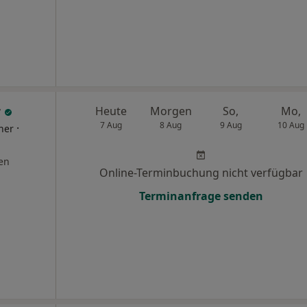
r
Heute
Morgen
So,
Mo,
7 Aug
8 Aug
9 Aug
10 Aug
·
ner
en
Online-Terminbuchung nicht verfügbar
Terminanfrage senden