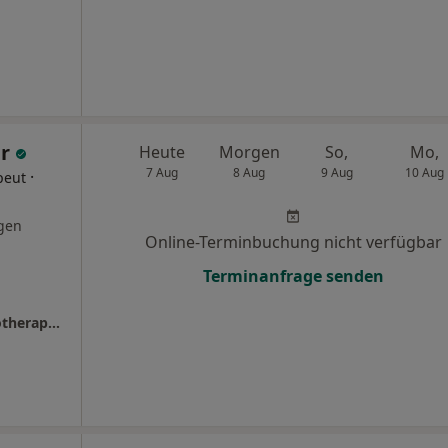
er
Heute
Morgen
So,
Mo,
7 Aug
8 Aug
9 Aug
10 Aug
·
peut
gen
Online-Terminbuchung nicht verfügbar
Terminanfrage senden
Celdrik W. Dahmer Heilpraktiker und Physiotherapeut