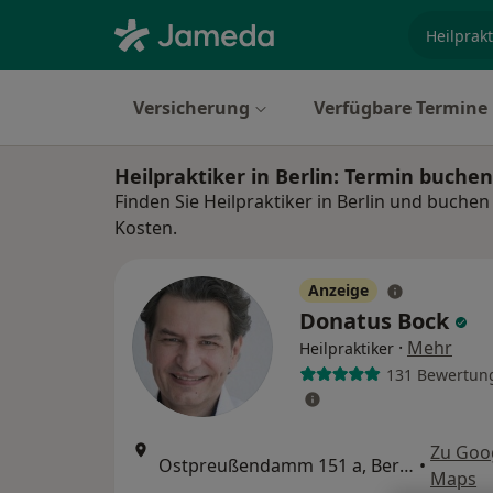
Fachgebi
Versicherung
Verfügbare Termine
Heilpraktiker in Berlin: Termin buche
Finden Sie Heilpraktiker in Berlin und buchen
Kosten.
Anzeige
Donatus Bock
·
Mehr
Heilpraktiker
131 Bewertun
Zu Goo
Ostpreußendamm 151 a, Berlin
•
Maps