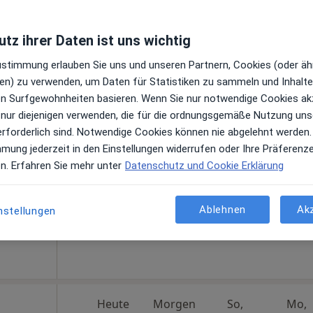
tz ihrer Daten ist uns wichtig
Zustimmung erlauben Sie uns und unseren Partnern, Cookies (oder äh
en) zu verwenden, um Daten für Statistiken zu sammeln und Inhalte 
erba
Heute
Morgen
So,
Mo,
ren Surfgewohnheiten basieren. Wenn Sie nur notwendige Cookies ak
7 Aug
8 Aug
9 Aug
10 Aug
 nur diejenigen verwenden, die für die ordnungsgemäße Nutzung uns
gen
erforderlich sind. Notwendige Cookies können nie abgelehnt werden.
mmung jederzeit in den Einstellungen widerrufen oder Ihre Präferenz
Online-Terminbuchung nicht verfügbar
en. Erfahren Sie mehr unter
Datenschutz und Cookie Erklärung
Terminanfrage senden
aktikerin
Ablehnen
Ak
nstellungen
Heute
Morgen
So,
Mo,