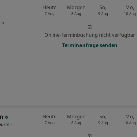
Heute
Morgen
So,
Mo,
7 Aug
8 Aug
9 Aug
10 Aug
en
Online-Terminbuchung nicht verfügbar
Terminanfrage senden
nn
Heute
Morgen
So,
Mo,
7 Aug
8 Aug
9 Aug
10 Aug
·
eurin