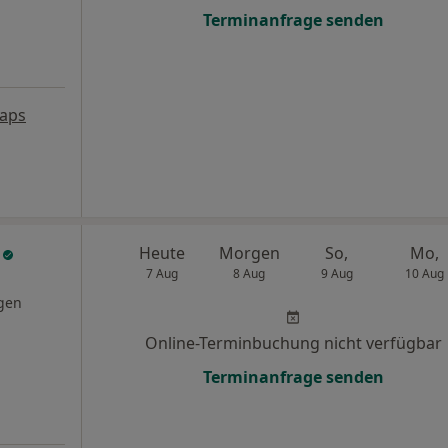
Terminanfrage senden
aps
k
Heute
Morgen
So,
Mo,
7 Aug
8 Aug
9 Aug
10 Aug
gen
Online-Terminbuchung nicht verfügbar
Terminanfrage senden