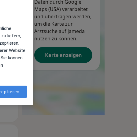
Daten durch Google
Maps (USA) verarbeitet
und übertragen werden,
um die Karte zur
nliche
Arztsuche auf jameda
zu liefern,
Di,
Mi,
Do,
nutzen zu können.
zeptieren,
11 Aug
12 Aug
13 Aug
erer Website
Karte anzeigen
 Sie können
en
zeptieren
Di,
Mi,
Do,