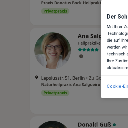
Praxis Donatus Bock Heilpraktiker
Privatpraxis
Der Schu
Mit Ihrer 
Technologi
Ana Salgueiro Sc
die auf Ih
·
Mehr
Heilpraktikerin
werden wir
154 Bewertun
technisch 
Ihre Zusti
aktualisier
Lepsiusstr. 51, Berlin
•
Zu Google Maps
Naturheilpraxis Ana Salgueiro Scerba Heilpr
Cookie-Ei
Privatpraxis
Donald Guß