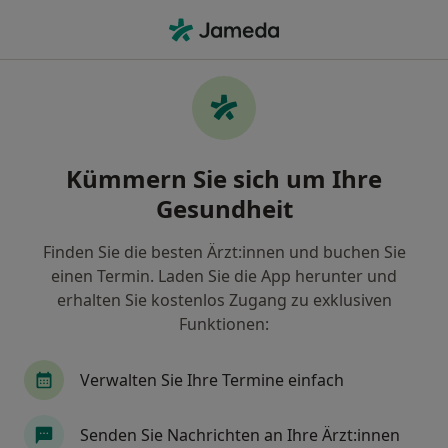
Ha
Zahnarzt • Zentrum, Leipzig, Sachsen
Filter & Sortierung
Zu Google Maps
Zahnärzte in Leipzig, Zentrum
Kümmern Sie sich um Ihre
Wie wir die Suchergebnisse sortieren
Gesundheit
Finden Sie die besten Ärzt:innen und buchen Sie
einen Termin. Laden Sie die App herunter und
erhalten Sie kostenlos Zugang zu exklusiven
Funktionen:
Verwalten Sie Ihre Termine einfach
Dr. med. dent. Andreas Huth
·
Mehr
Zahnarzt
Senden Sie Nachrichten an Ihre Ärzt:innen