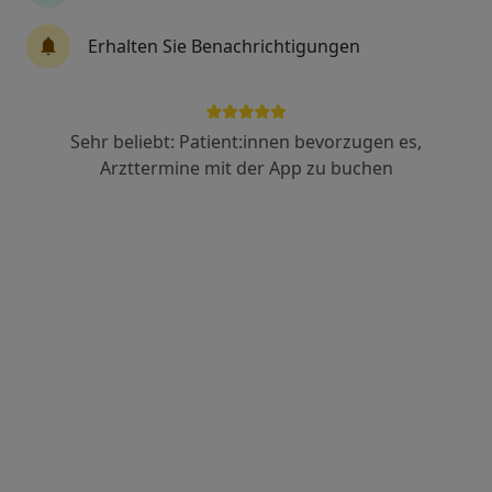
437 Bewertungen
Erhalten Sie Benachrichtigungen
Johannisplatz 1, Leipzig
•
Zu Google Maps
MEDECO Zahnklinik Leipzig Praxis Andreas Huth Zahnarzt
Dieser Arzt bzw. diese Ärztin bietet keine Online-Terminbuchung an diesem Standort an.
Sehr beliebt: Patient:innen bevorzugen es,
Arzttermine mit der App zu buchen
Terminanfrage senden
Dr. med. dent. Claudia Scheiber
·
Mehr
Zahnärztin
292 Bewertungen