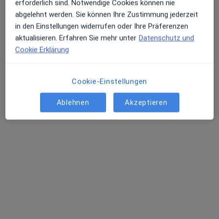
erforderlich sind. Notwendige Cookies können nie
abgelehnt werden. Sie können Ihre Zustimmung jederzeit
in den Einstellungen widerrufen oder Ihre Präferenzen
Dr. med. dent. Elisa Krafft
aktualisieren. Erfahren Sie mehr unter
Datenschutz und
·
Mehr
Zahnärztin
Cookie Erklärung
77 Bewertungen
Cookie-Einstellungen
Adresse 1
Adresse 2
Ablehnen
Akzeptieren
Rosa-Luxemburg-Str. 18, Leipzig
•
Zu Google Maps
Zahnzentrum Leipzig MVZ
Dieser Arzt bzw. diese Ärztin bietet keine Online-Terminbuchung an diesem Standort an.
Terminanfrage senden