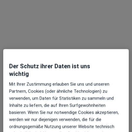
Dr. med. dent. Annette Knöfler
·
Mehr
Zahnärztin
16 Bewertungen
Birkenstr. 15, Leipzig
•
Zu Google Maps
Zahnarztpraxis am Felsenkeller Dr.med.dent. Annette Knöfler Zahnärztin
Der Schutz ihrer Daten ist uns
wichtig
Dieser Arzt bzw. diese Ärztin bietet keine Online-Terminbuchung an diesem Standort an.
Mit Ihrer Zustimmung erlauben Sie uns und unseren
Terminanfrage senden
Partnern, Cookies (oder ähnliche Technologien) zu
verwenden, um Daten für Statistiken zu sammeln und
Inhalte zu liefern, die auf Ihren Surfgewohnheiten
basieren. Wenn Sie nur notwendige Cookies akzeptieren,
werden wir nur diejenigen verwenden, die für die
ordnungsgemäße Nutzung unserer Website technisch