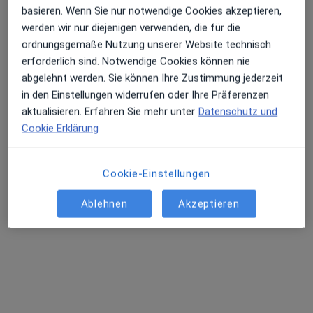
basieren. Wenn Sie nur notwendige Cookies akzeptieren,
werden wir nur diejenigen verwenden, die für die
ordnungsgemäße Nutzung unserer Website technisch
Dr. med. Christian Kasper
erforderlich sind. Notwendige Cookies können nie
Kinder- und Jugendarzt, Kinder- und Jugend-Kardiologie
abgelehnt werden. Sie können Ihre Zustimmung jederzeit
347 Bewertungen
in den Einstellungen widerrufen oder Ihre Präferenzen
aktualisieren. Erfahren Sie mehr unter
Datenschutz und
Cookie Erklärung
Zu Google
Berliner Str. 79, Offenbach am Main
•
Maps
Praxis Dr.med. Christian Kasper
Cookie-Einstellungen
Dieser Arzt bzw. diese Ärztin bietet keine Online-Terminbuchung an diesem Standort an.
Ablehnen
Akzeptieren
Terminanfrage senden