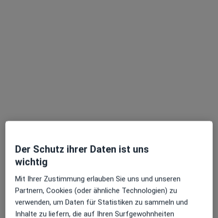
Prof. Dr. med. Dirk Loßnitzer
·
Mehr
Internist, Kardiologe, Notfallmediziner
504 Bewertungen
Dieburger Str. 31 c, Darmstadt
•
Zu Google Maps
Kardiovaskuläres Zentrum Darmstadt
Dieser Arzt bzw. diese Ärztin bietet keine Online-Terminbuchung an diesem Standort an.
Terminanfrage senden
Der Schutz ihrer Daten ist uns
wichtig
Mit Ihrer Zustimmung erlauben Sie uns und unseren
Partnern, Cookies (oder ähnliche Technologien) zu
verwenden, um Daten für Statistiken zu sammeln und
Inhalte zu liefern, die auf Ihren Surfgewohnheiten