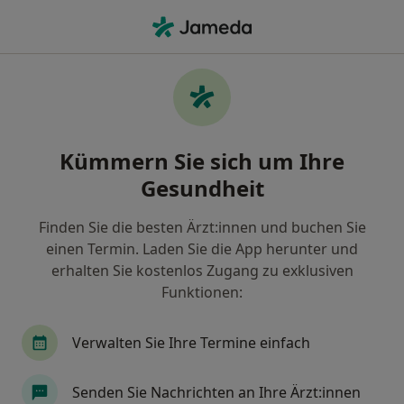
Ha
Ultraschalluntersuchung • Hof Mondschirm, Hessen
Filter & Sortierung
• 1
Zu Google Map
Ultraschalluntersuchung, Hof
Kümmern Sie sich um Ihre
Mondschirm
Gesundheit
Wie wir die Suchergebnisse sortieren
Finden Sie die besten Ärzt:innen und buchen Sie
einen Termin. Laden Sie die App herunter und
Welche Terminart möchten Sie buchen?
erhalten Sie kostenlos Zugang zu exklusiven
Ultraschalluntersuchung
Funktionen:
Verwalten Sie Ihre Termine einfach
Senden Sie Nachrichten an Ihre Ärzt:innen