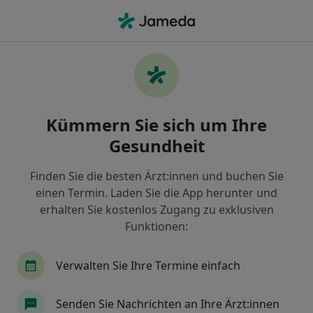
Ha
Allgemeinchirurg • Moosach, München, Bayern
Filter & Sortierung
Zu Google Maps
Allgemeinchirurgen in München,
Kümmern Sie sich um Ihre
Moosach
Gesundheit
Wie wir die Suchergebnisse sortieren
Finden Sie die besten Ärzt:innen und buchen Sie
einen Termin. Laden Sie die App herunter und
erhalten Sie kostenlos Zugang zu exklusiven
Funktionen:
Verwalten Sie Ihre Termine einfach
Dr. med. Johanna Pedall
Senden Sie Nachrichten an Ihre Ärzt:innen
Allgemeinchirurgin, Proktologin, Phlebologin