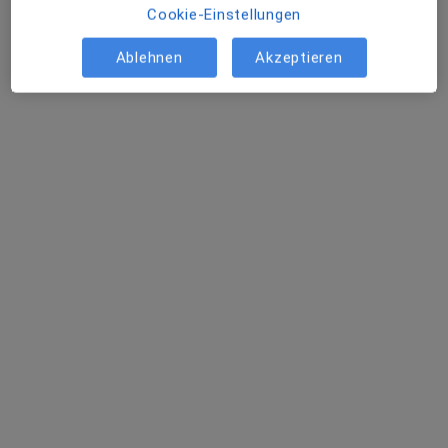
Cookie-Einstellungen
Vladimir List
Ablehnen
Akzeptieren
Allgemeinchirurg, Notfallmediziner
81 Bewertungen
Adresse
Videosprechstunde
Promenadeplatz 10, München
•
Zu Google Maps
True Aesthetics Vladimir List Facharzt für Allgem. Chirurgie
Privatpraxis
Dieser Arzt bzw. diese Ärztin bietet keine Online-Terminbuchung an diesem Standort an.
Terminanfrage senden