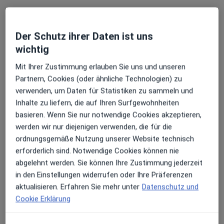
Mehr
614 Bewertungen
Der Schutz ihrer Daten ist uns
wichtig
Adresse
Videosprechstunde
Mit Ihrer Zustimmung erlauben Sie uns und unseren
Partnern, Cookies (oder ähnliche Technologien) zu
Prinzregentenplatz 13, München
•
Zu Google Maps
verwenden, um Daten für Statistiken zu sammeln und
medaesthetic - Praxisklinik für Plastische-, Ästhetische und Rekonstruktive Chirurgie
Inhalte zu liefern, die auf Ihren Surfgewohnheiten
Dieser Arzt bzw. diese Ärztin bietet keine Online-Terminbuchung an diesem Standort an.
basieren. Wenn Sie nur notwendige Cookies akzeptieren,
werden wir nur diejenigen verwenden, die für die
Terminanfrage senden
ordnungsgemäße Nutzung unserer Website technisch
erforderlich sind. Notwendige Cookies können nie
abgelehnt werden. Sie können Ihre Zustimmung jederzeit
in den Einstellungen widerrufen oder Ihre Präferenzen
aktualisieren. Erfahren Sie mehr unter
Datenschutz und
Cookie Erklärung