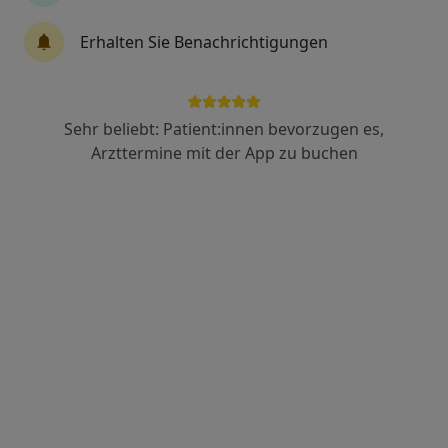
121 Bewertungen
Erhalten Sie Benachrichtigungen
Weinstr. 5, München
•
Zu Google Maps
Private Chirurgie am Dom Dr.med. Johanna Pedall Fachärztin f. Allgem.Chirurgie
Sehr beliebt: Patient:innen bevorzugen es,
Dieser Arzt bzw. diese Ärztin bietet keine Online-Terminbuchung an diesem Standort an.
Arzttermine mit der App zu buchen
Terminanfrage senden
Dr. med. Florian Netzer
·
Mehr
Allgemeinchirurg, Notfallmediziner