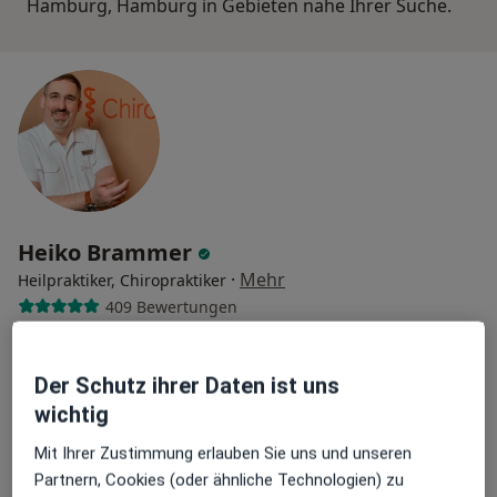
Hamburg, Hamburg in Gebieten nahe Ihrer Suche.
Heiko Brammer
·
Mehr
Heilpraktiker, Chiropraktiker
409 Bewertungen
Ellerhorst 2-4, Bönningstedt
•
Zu Google Maps
Der Schutz ihrer Daten ist uns
Chiromedic HP med. Heiko Brammer
wichtig
Privatpraxis
Mit Ihrer Zustimmung erlauben Sie uns und unseren
Dieser Arzt bzw. diese Ärztin bietet keine Online-Terminbuchung an diesem Standort an.
Partnern, Cookies (oder ähnliche Technologien) zu