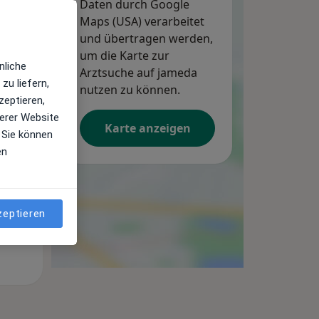
Daten durch Google
Maps (USA) verarbeitet
und übertragen werden,
um die Karte zur
Mi,
Do,
Fr,
nliche
12 Aug
Arztsuche auf jameda
13 Aug
14 Aug
zu liefern,
nutzen zu können.
zeptieren,
erer Website
Karte anzeigen
 Sie können
en
zeptieren