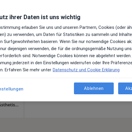
tz ihrer Daten ist uns wichtig
Heute
Morgen
Mo,
Di,
Zustimmung erlauben Sie uns und unseren Partnern, Cookies (oder äh
8 Aug
9 Aug
10 Aug
11 Aug
en) zu verwenden, um Daten für Statistiken zu sammeln und Inhalte 
ische &
ren Surfgewohnheiten basieren. Wenn Sie nur notwendige Cookies ak
ehr
 nur diejenigen verwenden, die für die ordnungsgemäße Nutzung uns
Online-Terminbuchung nicht verfügbar
gen
erforderlich sind. Notwendige Cookies können nie abgelehnt werden.
Terminanfrage senden
mmung jederzeit in den Einstellungen widerrufen oder Ihre Präferenz
en. Erfahren Sie mehr unter
Datenschutz und Cookie Erklärung
Ablehnen
Ak
nstellungen
gle
medaesthetic - Praxisklinik für Plastische-, Ästhetische und Rekonstruktive Chirurgie