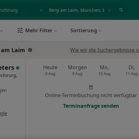
et, Erkrankung, Name
z.B. Berlin
Mehr Filter
Sortierung
g am Laim
Wie wir die Suchergebnisse s
eters
Heute
Morgen
Mo,
Di,
8 Aug
9 Aug
10 Aug
11 Aug
lchirurg,
gen
Online-Terminbuchung nicht verfügbar
Terminanfrage senden
gle