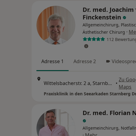
Dr. med. Joachim
Finckenstein
Allgemeinchirurg, Plastis
·
Me
Ästhetischer Chirurg
112 Bewertun
Adresse 1
Adresse 2
Videospre
Zu Goo
Wittelsbacherstr. 2 a, Starnberg
•
Maps
Dr. med. Florian 
Allgemeinchirurg, Notfall
·
Mehr