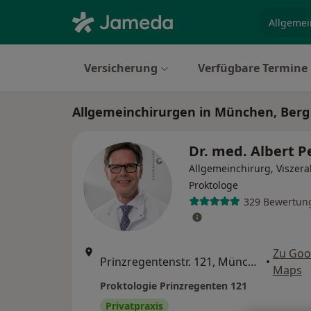
Fachgebi
Versicherung
Verfügbare Termine
Allgemeinchirurgen in München, Ber
Dr. med. Albert P
Allgemeinchirurg, Viszera
Proktologe
329 Bewertun
Zu Goo
Prinzregentenstr. 121, München
•
Maps
Proktologie Prinzregenten 121
Privatpraxis