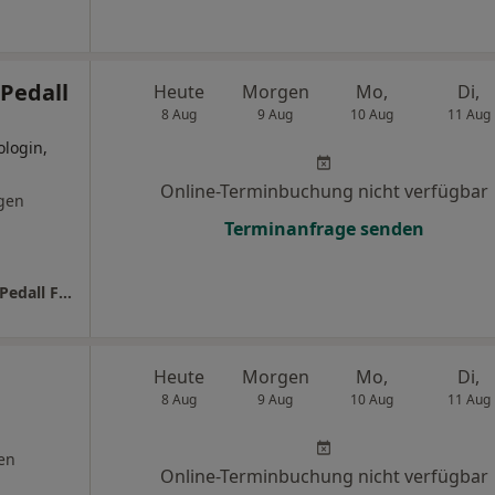
Pedall
Heute
Morgen
Mo,
Di,
8 Aug
9 Aug
10 Aug
11 Aug
ologin,
Online-Terminbuchung nicht verfügbar
gen
Terminanfrage senden
Private Chirurgie am Dom Dr.med. Johanna Pedall Fachärztin f. Allgem.Chirurgie
Heute
Morgen
Mo,
Di,
8 Aug
9 Aug
10 Aug
11 Aug
en
Online-Terminbuchung nicht verfügbar