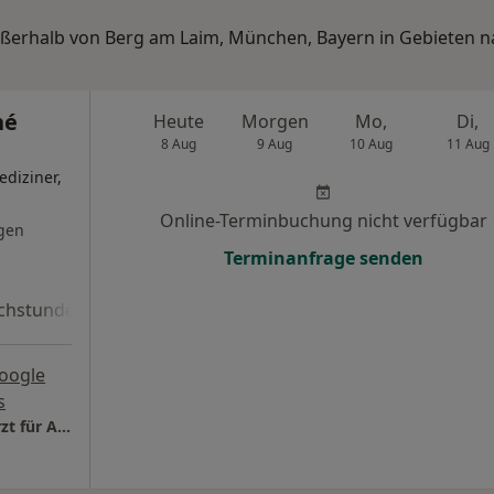
außerhalb von Berg am Laim, München, Bayern in Gebieten 
né
Heute
Morgen
Mo,
Di,
8 Aug
9 Aug
10 Aug
11 Aug
diziner,
Online-Terminbuchung nicht verfügbar
gen
Terminanfrage senden
chstunde
oogle
s
Praxis Prof.Dr.med. Rene Holzheimer Facharzt für Allgem. Chirurgie