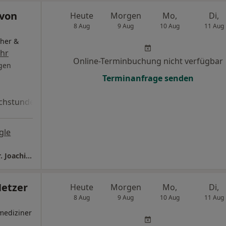
 von
Heute
Morgen
Mo,
Di,
8 Aug
9 Aug
10 Aug
11 Aug
cher &
hr
Online-Terminbuchung nicht verfügbar
gen
Terminanfrage senden
chstunde
gle
Praxisklinik in den Seearkaden Starnberg Dr. Joachim von Finckenstein Facharzt für Plast. Chirurgie
Netzer
Heute
Morgen
Mo,
Di,
8 Aug
9 Aug
10 Aug
11 Aug
mediziner