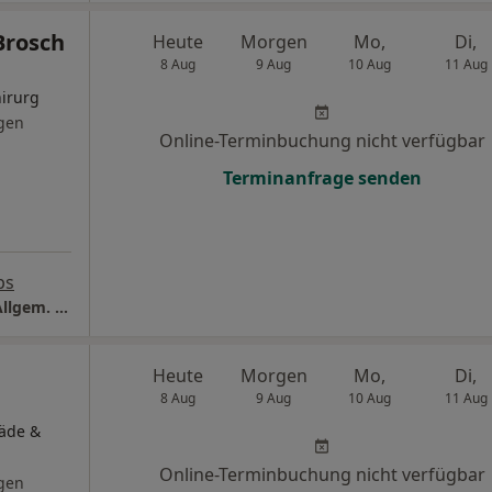
Brosch
Heute
Morgen
Mo,
Di,
8 Aug
9 Aug
10 Aug
11 Aug
irurg
gen
Online-Terminbuchung nicht verfügbar
Terminanfrage senden
ps
Praxis Dr.med. Werner Brosch Facharzt für Allgem. Chirurgie
Heute
Morgen
Mo,
Di,
8 Aug
9 Aug
10 Aug
11 Aug
päde &
Online-Terminbuchung nicht verfügbar
gen