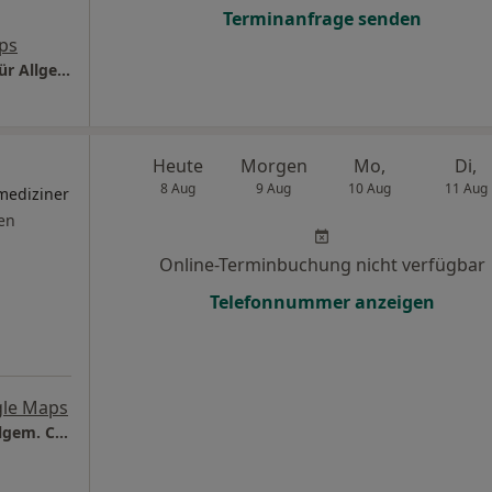
Terminanfrage senden
ps
Praxis Dr.med. Peter Snopkowski Facharzt für Allgem. Chirurgie
Heute
Morgen
Mo,
Di,
8 Aug
9 Aug
10 Aug
11 Aug
mediziner
en
Online-Terminbuchung nicht verfügbar
Telefonnummer anzeigen
le Maps
True Aesthetics Vladimir List Facharzt für Allgem. Chirurgie