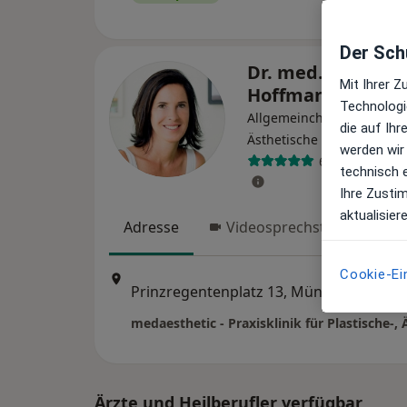
Der Schu
Dr. med. Janken
Mit Ihrer 
Hoffmann
Technologi
Allgemeinchirurgin, Plast
die auf Ih
·
M
Ästhetische Chirurgin
werden wir
614 Bewertun
technisch 
Ihre Zusti
aktualisier
Adresse
Videosprechstunde
Cookie-Ei
Zu Goo
Prinzregentenplatz 13, München
•
Maps
Ärzte und Heilberufler verfügbar