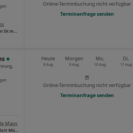
Online-Terminbuchung nicht verfügbar
gen
Terminanfrage senden
ps
Privates Institut für Venenchirurgie München Dr.med. Florian J. Netzer Facharzt für Allgem. Chirurgie
chs
Heute
Morgen
Mo,
Di,
8 Aug
9 Aug
10 Aug
11 Aug
hirurg,
gen
Online-Terminbuchung nicht verfügbar
Terminanfrage senden
le Maps
Praxis für Präventive Humanmedizin - Standort München Dr. Jörg Fuchs