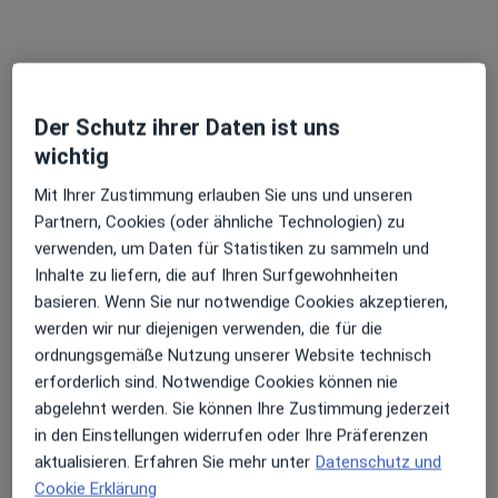
Der Schutz ihrer Daten ist uns
wichtig
Dr. med. Peter Snopkowski
Mit Ihrer Zustimmung erlauben Sie uns und unseren
Allgemeinchirurg
Partnern, Cookies (oder ähnliche Technologien) zu
80 Bewertungen
verwenden, um Daten für Statistiken zu sammeln und
Inhalte zu liefern, die auf Ihren Surfgewohnheiten
Sonnenstr. 29, München
•
Zu Google Maps
basieren. Wenn Sie nur notwendige Cookies akzeptieren,
Praxis Dr.med. Peter Snopkowski Facharzt für Allgem. Chirurgie
werden wir nur diejenigen verwenden, die für die
Dieser Arzt bzw. diese Ärztin bietet keine Online-Terminbuchung an diesem Standort an.
ordnungsgemäße Nutzung unserer Website technisch
erforderlich sind. Notwendige Cookies können nie
Terminanfrage senden
abgelehnt werden. Sie können Ihre Zustimmung jederzeit
in den Einstellungen widerrufen oder Ihre Präferenzen
aktualisieren. Erfahren Sie mehr unter
Datenschutz und
Cookie Erklärung