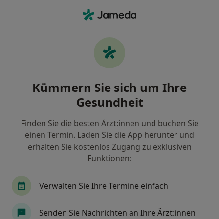
Ha
Allgemeinchirurg • Obermühlbach, München, Bayern
Filter & Sortierung
Zu Google Maps
Allgemeinchirurgen in München,
Kümmern Sie sich um Ihre
Obermühlbach
Gesundheit
Wie wir die Suchergebnisse sortieren
Finden Sie die besten Ärzt:innen und buchen Sie
einen Termin. Laden Sie die App herunter und
erhalten Sie kostenlos Zugang zu exklusiven
Funktionen:
Verwalten Sie Ihre Termine einfach
Dr. med. Albert Peters
Senden Sie Nachrichten an Ihre Ärzt:innen
Allgemeinchirurg, Viszeralchirurg, Proktologe