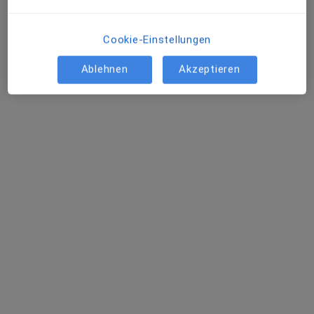
Cookie-Einstellungen
Ablehnen
Akzeptieren
Dr. med. Janken Hoffmann
·
Allgemeinchirurgin, Plastische & Ästhetische Chirurgin
Mehr
614 Bewertungen
Adresse
Videosprechstunde
Prinzregentenplatz 13, München
•
Zu Google Maps
medaesthetic - Praxisklinik für Plastische-, Ästhetische und Rekonstruktive Chirurgie
Dieser Arzt bzw. diese Ärztin bietet keine Online-Terminbuchung an diesem Standort an.
Terminanfrage senden