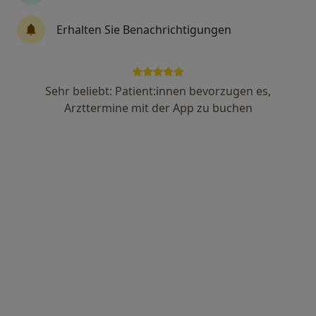
328 Bewertungen
Erhalten Sie Benachrichtigungen
Prinzregentenstr. 121, München
•
Zu Google Maps
Proktologie Prinzregenten 121
Sehr beliebt: Patient:innen bevorzugen es,
Privatpraxis
Arzttermine mit der App zu buchen
Dieser Arzt bzw. diese Ärztin bietet keine Online-Terminbuchung an diesem Standort an.
Terminanfrage senden
Dr. med. Johanna Pedall