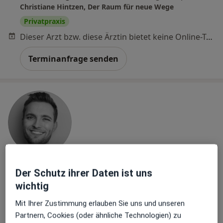
Christiane Hintzen, Der Raum für neue Wege
Privatpraxis
Dieser Arzt bzw. diese Ärztin bietet keine Online-Terminbuchung an diesem Standort an.
Terminanfrage senden
Lukas Naumann
Der Schutz ihrer Daten ist uns
wichtig
Heilpraktiker für Psychotherapie, Heilpraktiker, Heilpraktiker
·
Mehr
für Physiotherapie
Mit Ihrer Zustimmung erlauben Sie uns und unseren
109 Bewertungen
Partnern, Cookies (oder ähnliche Technologien) zu