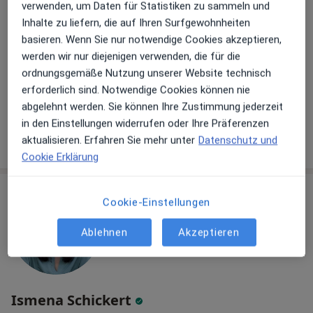
verwenden, um Daten für Statistiken zu sammeln und
Inhalte zu liefern, die auf Ihren Surfgewohnheiten
Adresse
Videosprechstunde
basieren. Wenn Sie nur notwendige Cookies akzeptieren,
werden wir nur diejenigen verwenden, die für die
Münzstr. 4, München
•
Zu Google Maps
ordnungsgemäße Nutzung unserer Website technisch
Osteopathie Lukas Naumann Heilpraktiker
erforderlich sind. Notwendige Cookies können nie
abgelehnt werden. Sie können Ihre Zustimmung jederzeit
Dieser Arzt bzw. diese Ärztin bietet keine Online-Terminbuchung an diesem Standort an.
in den Einstellungen widerrufen oder Ihre Präferenzen
Terminanfrage senden
aktualisieren. Erfahren Sie mehr unter
Datenschutz und
Cookie Erklärung
Cookie-Einstellungen
Ablehnen
Akzeptieren
Ismena Schickert