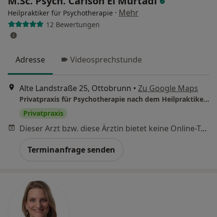
M.Sc. Psych. Carlson El Murtadi
·
Mehr
Heilpraktiker für Psychotherapie
12 Bewertungen
Adresse
Videosprechstunde
Alte Landstraße 25, Ottobrunn
•
Zu Google Maps
Privatpraxis für Psychotherapie nach dem Heilpraktikergesetz Carlson El Murtadi, M.Sc. – Heilpraktiker, beschränkt auf Psychotherapie
Privatpraxis
Dieser Arzt bzw. diese Ärztin bietet keine Online-Terminbuchung an diesem Standort an.
Terminanfrage senden