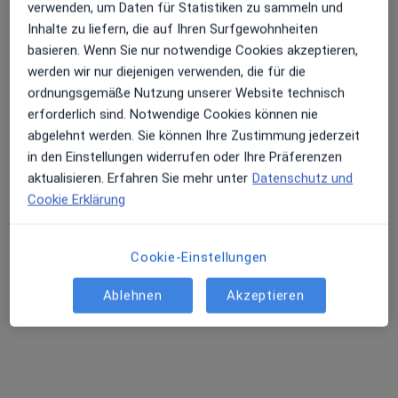
verwenden, um Daten für Statistiken zu sammeln und
Inhalte zu liefern, die auf Ihren Surfgewohnheiten
basieren. Wenn Sie nur notwendige Cookies akzeptieren,
werden wir nur diejenigen verwenden, die für die
ordnungsgemäße Nutzung unserer Website technisch
Hansjörg Rettstadt
erforderlich sind. Notwendige Cookies können nie
·
Mehr
Zahnarzt
abgelehnt werden. Sie können Ihre Zustimmung jederzeit
157 Bewertungen
in den Einstellungen widerrufen oder Ihre Präferenzen
aktualisieren. Erfahren Sie mehr unter
Datenschutz und
Cookie Erklärung
Herterichstr. 61, München
•
Zu Google Maps
Zahnarztpraxis Dr. med. dent. Vittorio Grandi
Dieser Arzt bzw. diese Ärztin bietet keine Online-Terminbuchung an diesem Standort an.
Cookie-Einstellungen
Terminanfrage senden
Ablehnen
Akzeptieren