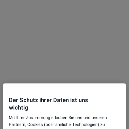
dr. med. dent. Vittorio Grandi
Zahnarzt
45 Bewertungen
Herterichstr. 61, München
•
Zu Google Maps
Zahnarztpraxis Dr. med. dent. Vittorio Grandi
Dieser Arzt bzw. diese Ärztin bietet keine Online-Terminbuchung an diesem Standort an.
Terminanfrage senden
Der Schutz ihrer Daten ist uns
wichtig
Mit Ihrer Zustimmung erlauben Sie uns und unseren
Partnern, Cookies (oder ähnliche Technologien) zu