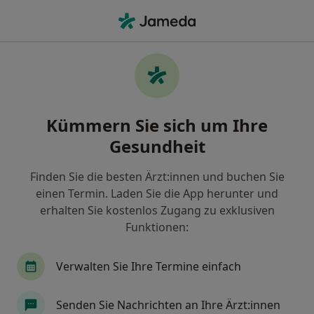
Ha
Zahnarzt • Pullach im Isartal, Bayern
Filter & Sortierung
Zu Google Maps
Zahnarzt in Pullach im Isartal: Termin
Kümmern Sie sich um Ihre
buchen mit jameda
Gesundheit
Finden Sie Zahnärzte in Pullach im Isartal und
buchen Sie online ohne zusätzliche Kosten.
Finden Sie die besten Ärzt:innen und buchen Sie
Wie wir die Suchergebnisse sortieren
einen Termin. Laden Sie die App herunter und
erhalten Sie kostenlos Zugang zu exklusiven
Funktionen:
Verwalten Sie Ihre Termine einfach
Senden Sie Nachrichten an Ihre Ärzt:innen