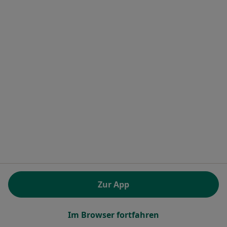
Dr. med. dent. Hubert Zacher
Zahnarzt
4 Bewertungen
Zu Google
Starnberger Str. 25, Hohenschäftlarn
•
Maps
Zur App
Praxis Dr.med.dent. Hubert Zacher Zahnarzt
Dieser Arzt bzw. diese Ärztin bietet keine Online-Terminbuchung an diesem Standort an.
Im Browser fortfahren