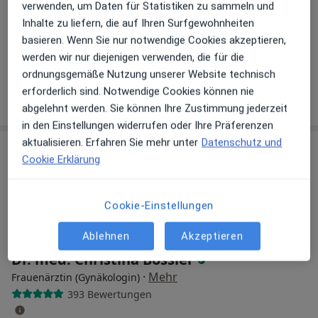
verwenden, um Daten für Statistiken zu sammeln und
Inhalte zu liefern, die auf Ihren Surfgewohnheiten
Grindelberg 3, Hamburg
•
Zu Google Maps
basieren. Wenn Sie nur notwendige Cookies akzeptieren,
Frauenarztzentrum Harvestehude Dr.med. Nina Sturm & Dr. med. Christina Bossler
werden wir nur diejenigen verwenden, die für die
Dieser Arzt bzw. diese Ärztin bietet keine Online-Terminbuchung an diesem Standort an.
ordnungsgemäße Nutzung unserer Website technisch
erforderlich sind. Notwendige Cookies können nie
Terminanfrage senden
abgelehnt werden. Sie können Ihre Zustimmung jederzeit
in den Einstellungen widerrufen oder Ihre Präferenzen
aktualisieren. Erfahren Sie mehr unter
Datenschutz und
Cookie Erklärung
Cookie-Einstellungen
Ablehnen
Akzeptieren
Dr. med. Christina Bossler
·
Mehr
Frauenärztin (Gynäkologin)
393 Bewertungen