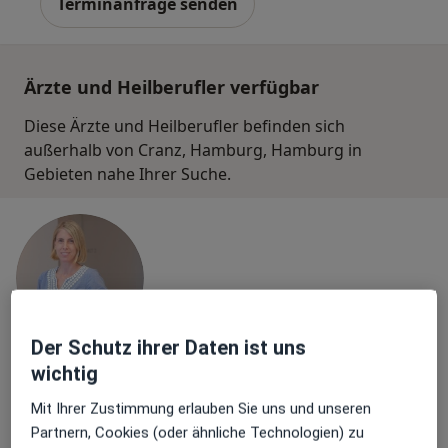
Terminanfrage senden
Ärzte und Heilberufler verfügbar
Diese Ärzte und Heilberufler befinden sich
außerhalb von Cranz, Hamburg, Hamburg in
Gebieten nahe Ihrer Suche.
Der Schutz ihrer Daten ist uns
wichtig
Dr. med. Nina Sturm
Frauenärztin (Gynäkologin)
Mit Ihrer Zustimmung erlauben Sie uns und unseren
311 Bewertungen
Partnern, Cookies (oder ähnliche Technologien) zu