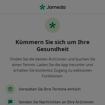
Ha
Frauenarzt (Gynäkologe) • Neuenfelde, Hamburg, Hamburg
Filter & Sortierung
Zu Google Maps
Frauenärzte (Gynäkologen) in Hamburg,
Kümmern Sie sich um Ihre
Neuenfelde
Gesundheit
Wie wir die Suchergebnisse sortieren
Finden Sie die besten Ärzt:innen und buchen Sie
einen Termin. Laden Sie die App herunter und
erhalten Sie kostenlos Zugang zu exklusiven
Funktionen:
Verwalten Sie Ihre Termine einfach
Prof. Dr. med. Miguel Hinrichsen
Senden Sie Nachrichten an Ihre Ärzt:innen
Frauenarzt (Gynäkologe), Gynäkologische Endokrinologie &