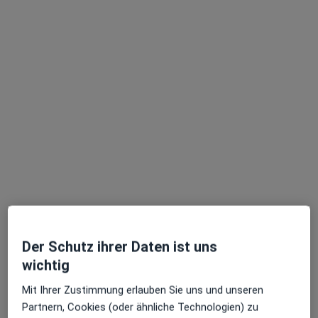
Terminanfrage senden
Ärzte und Heilberufler verfügbar
Diese Ärzte und Heilberufler befinden sich
außerhalb von Neuenfelde, Hamburg, Hamburg in
Gebieten nahe Ihrer Suche.
Der Schutz ihrer Daten ist uns
wichtig
Dr. med. Christina Bossler
Mit Ihrer Zustimmung erlauben Sie uns und unseren
·
Mehr
Frauenärztin (Gynäkologin)
Partnern, Cookies (oder ähnliche Technologien) zu
393 Bewertungen