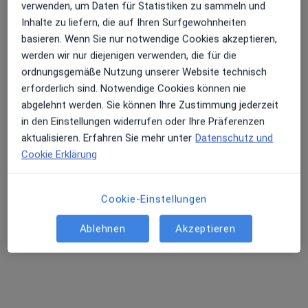
verwenden, um Daten für Statistiken zu sammeln und
Inhalte zu liefern, die auf Ihren Surfgewohnheiten
Grindelberg 3, Hamburg
•
Zu Google Maps
basieren. Wenn Sie nur notwendige Cookies akzeptieren,
Frauenarztzentrum Harvestehude Dr.med. Nina Sturm & Dr. med. Christina Bossler
werden wir nur diejenigen verwenden, die für die
ordnungsgemäße Nutzung unserer Website technisch
Dieser Arzt bzw. diese Ärztin bietet keine Online-Terminbuchung an diesem Standort an.
erforderlich sind. Notwendige Cookies können nie
abgelehnt werden. Sie können Ihre Zustimmung jederzeit
Terminanfrage senden
in den Einstellungen widerrufen oder Ihre Präferenzen
aktualisieren. Erfahren Sie mehr unter
Datenschutz und
Cookie Erklärung
Cookie-Einstellungen
Ablehnen
Akzeptieren
Dr. med. Nina Sturm
Frauenärztin (Gynäkologin)
311 Bewertungen