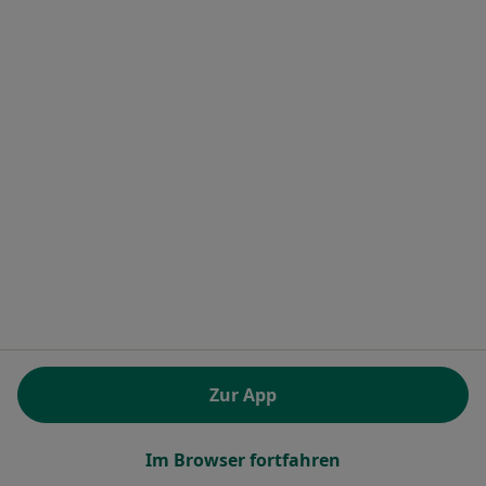
Dr. med. Imke Mebes
Frauenärztin (Gynäkologin), Gynäkologische Endokrinologie &
Reproduktionsmedizin
35 Bewertungen
Mönckebergstr. 10, Hamburg
•
Zu Google Maps
Amedes Barkhof Hamburg Kinderwunsch Facharzt-Zentrum Pränatale Medizin, Osteologie und Endokrinologie GmbH
Dieser Arzt bzw. diese Ärztin bietet keine Online-Terminbuchung an diesem Standort an.
Terminanfrage senden
Zur App
Im Browser fortfahren